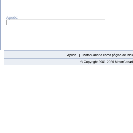
Apodo:
Ayuda |
MotorCanario como página de inici
© Copyright 2001-2026 MotorCanario
replica watches canada