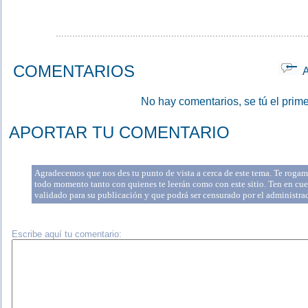
...........................................................................................
COMENTARIOS
Ap
No hay comentarios, se tú el prime
APORTAR TU COMENTARIO
Agradecemos que nos des tu punto de vista a cerca de este tema. Te rogamo
todo momento tanto con quienes te leerán como con este sitio. Ten en cue
validado para su publicación y que podrá ser censurado por el administr
Escribe aquí tu comentario: