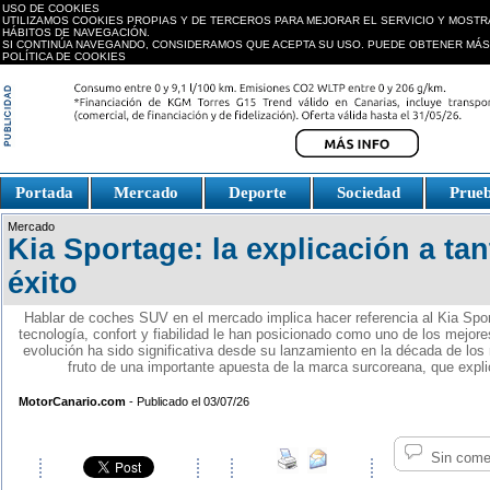
USO DE COOKIES
UTILIZAMOS COOKIES PROPIAS Y DE TERCEROS PARA MEJORAR EL SERVICIO Y MOSTR
HÁBITOS DE NAVEGACIÓN.
SI CONTINÚA NAVEGANDO, CONSIDERAMOS QUE ACEPTA SU USO. PUEDE OBTENER MÁS
POLÍTICA DE COOKIES
replica watches canada
Portada
Mercado
Deporte
Sociedad
Prue
Fake Watches
replica-
Mercado
watch.is
Kia Sportage: la explicación a ta
éxito
Hablar de coches SUV en el mercado implica hacer referencia al Kia Spo
tecnología, confort y fiabilidad le han posicionado como uno de los mejor
evolución ha sido significativa desde su lanzamiento en la década de los
fruto de una importante apuesta de la marca surcoreana, que expli
MotorCanario.com
- Publicado el 03/07/26
Sin come