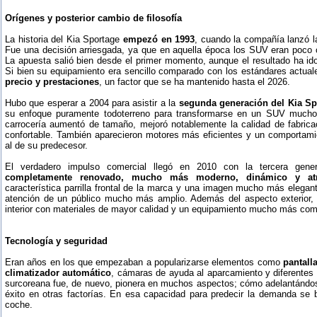
Orígenes y posterior cambio de filosofía
La historia del Kia Sportage
empezó en 1993
, cuando la compañía lanzó l
Fue una decisión arriesgada, ya que en aquella época los SUV eran poco
La apuesta salió bien desde el primer momento, aunque el resultado ha id
Si bien su equipamiento era sencillo comparado con los estándares actual
precio y prestaciones
, un factor que se ha mantenido hasta el 2026.
Hubo que esperar a 2004 para asistir a la
segunda generación del Kia Sp
su enfoque puramente todoterreno para transformarse en un SUV mucho 
carrocería aumentó de tamaño, mejoró notablemente la calidad de fabrica
confortable. También aparecieron motores más eficientes y un comportamie
al de su predecesor.
El verdadero impulso comercial llegó en 2010 con la tercera gen
completamente renovado, mucho más moderno, dinámico y atr
característica parrilla frontal de la marca y una imagen mucho más elegant
atención de un público mucho más amplio. Además del aspecto exterior, 
interior con materiales de mayor calidad y un equipamiento mucho más com
Tecnología y seguridad
Eran años en los que empezaban a popularizarse elementos como
pantall
climatizador automático
, cámaras de ayuda al aparcamiento y diferentes
surcoreana fue, de nuevo, pionera en muchos aspectos; cómo adelantándose
éxito en otras factorías. En esa capacidad para predecir la demanda se b
coche.