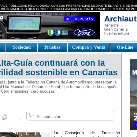
ARLE PUBLICIDAD RELACIONADA CON SUS PREFERENCIAS MEDIANTE EL AN?ISIS DE HÁ
 INFORMACIÓN, O BIEN CONOCER CÓMO CAMBIAR LA CONFIGURACIÓN, EN NUESTRA
POL
e
Sociedad
Pruebas
Compra y Venta
On-Line
ta-Guía continuará con la
lidad sostenible en Canarias
gía, junto a la Federación Canaria de Automovilismo, presentan la
l Día Mundial del Desarrollo Rural, que forma parte de la campaña
 “Cero emisiones, cero excusas”
Sin comentar
La Consejería de Transición