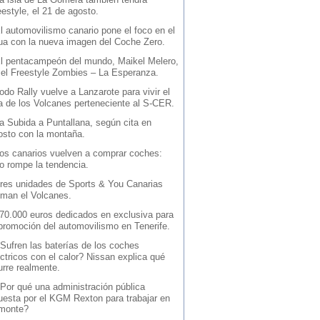
estyle, el 21 de agosto.
l automovilismo canario pone el foco en el
ua con la nueva imagen del Coche Zero.
l pentacampeón del mundo, Maikel Melero,
 el Freestyle Zombies – La Esperanza.
odo Rally vuelve a Lanzarote para vivir el
la de los Volcanes perteneciente al S-CER.
a Subida a Puntallana, según cita en
osto con la montaña.
os canarios vuelven a comprar coches:
io rompe la tendencia.
res unidades de Sports & You Canarias
iman el Volcanes.
70.000 euros dedicados en exclusiva para
 promoción del automovilismo en Tenerife.
Sufren las baterías de los coches
ctricos con el calor? Nissan explica qué
urre realmente.
Por qué una administración pública
uesta por el KGM Rexton para trabajar en
 monte?