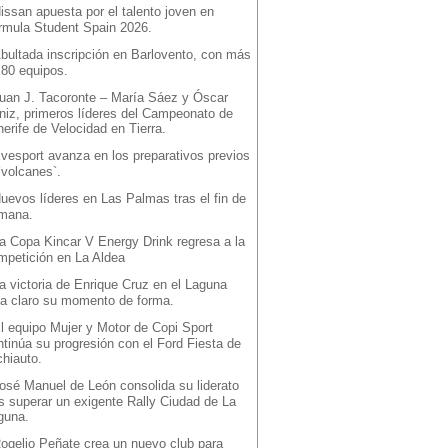
issan apuesta por el talento joven en
rmula Student Spain 2026.
bultada inscripción en Barlovento, con más
 80 equipos.
uan J. Tacoronte – María Sáez y Óscar
niz, primeros líderes del Campeonato de
erife de Velocidad en Tierra.
vesport avanza en los preparativos previos
`volcanes`.
uevos líderes en Las Palmas tras el fin de
mana.
a Copa Kincar V Energy Drink regresa a la
mpetición en La Aldea
a victoria de Enrique Cruz en el Laguna
ja claro su momento de forma.
l equipo Mujer y Motor de Copi Sport
ntinúa su progresión con el Ford Fiesta de
chiauto.
osé Manuel de León consolida su liderato
as superar un exigente Rally Ciudad de La
guna.
ogelio Peñate crea un nuevo club para