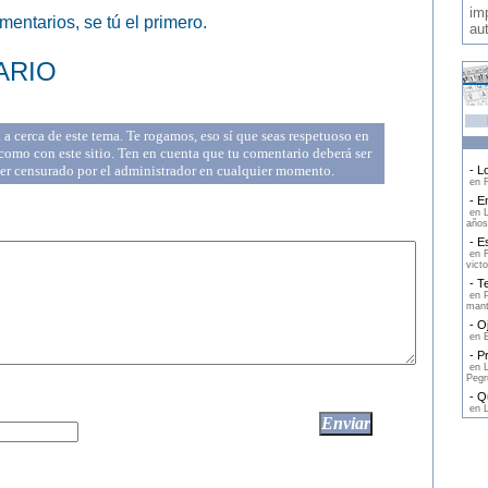
imp
entarios, se tú el primero.
au
ARIO
a cerca de este tema. Te rogamos, eso sí que seas respetuoso en
omo con este sitio. Ten en cuenta que tu comentario deberá ser
ser censurado por el administrador en cualquier momento.
- Lo
en F
- En
en L
años
- Es
en F
victo
- Te
en P
mant
- Oj
en E
- Pr
en L
Pegr
- Qu
en L