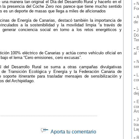
 una manera tan original el Día del Desarrollo Rural y hacerlo en el
-
N
n la presencia del Coche Zero nos parece que tiene mucho sentido
Fo
s es un deporte de masas que llega a miles de aficionados
-
A
icinas de Energía de Canarias, destacó también la importancia de
de
nculados a la sostenibilidad y la movilidad limpia “a través de
n generar conciencia social en torno a los retos energéticos y
-
J
Dó
Ten
-
E
ición 100% eléctrico de Canarias y actúa como vehículo oficial en
al 
 bajo el lema “Cero emisiones, cero excusas”.
-
N
se
 del Desarrollo Rural se suma a otras campañas divulgativas
a de Transición Ecológica y Energía y la Federación Canaria de
-
L
 soporte itinerante para trasladar mensajes de sensibilización y
co
os del Archipiélago.
-
L
de
-
E
co
Ar
...............................................................................
-
J
tr
La
Aporta tu comentario
-
R