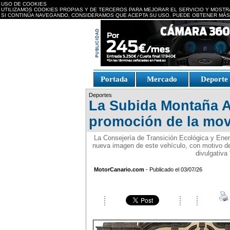
USO DE COOKIES
UTILIZAMOS COOKIES PROPIAS Y DE TERCEROS PARA MEJORAR EL SERVICIO Y MOSTR
SI CONTINÚA NAVEGANDO, CONSIDERAMOS QUE ACEPTA SU USO. PUEDE OBTENER MÁS
replica watches canada
Portada
Mercado
Deport
Fake Watches
replica-
Deportes
watch.is
La Subida Montaña Al
promoción de la movi
La Consejería de Transición Ecológica y Ener
nueva imagen de este vehículo, con motivo de
divulgativa
MotorCanario.com
- Publicado el 03/07/26