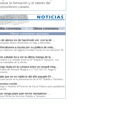
ulsar la formación y el talento del
tomovilismo canario.
Más comentadas
Últimos comentarios
Últimos comentarios aportados:
 de alonso es de hacérselo ver. con la de ...
ernando Alonso desmiente su fuga a Mercedes.
horabuena a toyota por su politica de redu...
os objetivos del gigante mundial Toyota en los próximos 35
.
te sabado fui a ver la última manga de la ...
inaliza con notable éxito la 41º Subida a Tamaimo, con
ria indudable de la afición.
ngo duda en la compra entre un renault meg...
rueba del Renault Megane 1.2 TCE 115 CV: llegar y
enerse.
ala que no se repita lo del año pasado ...
xpectación en la presentación de la 41º Subida a Tamaimo.
ecioso coche...
lega a Tenerife el Porsche de Oscar Palacio para quedárselo
utrans.
e venga pepe juan torres tamaaimoo ...
ista Oficial de Inscritos Subida a Tamaimo.