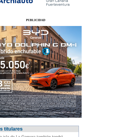
PUBLICIDAD
 titulares
a isla de La Gomera también tendrá