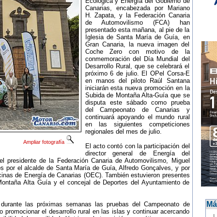
Ecológica y Energía del Gobierno de
Canarias, encabezada por Mariano
H. Zapata, y la Federación Canaria
de Automovilismo (FCA) han
presentado esta mañana, al pie de la
Iglesia de Santa María de Guía, en
Gran Canaria, la nueva imagen del
Coche Zero con motivo de la
conmemoración del Día Mundial del
Desarrollo Rural, que se celebrará el
próximo 6 de julio. El OPel Corsa-E
en manos del piloto Raúl Santana
iniciarán esta nueva promoción en la
Subida de Montaña Alta-Guía que se
disputa este sábado como prueba
del Campeonato de Canarias y
continuará apoyando el mundo rural
en las siguientes competiciones
regionales del mes de julio.
Ampliar fotografía
El acto contó con la participación del
director general de Energía del
el presidente de la Federación Canaria de Automovilismo, Miguel
por el alcalde de Santa María de Guía, Alfredo Gonçalves, y por
icinas de Energía de Canarias (OEC). También estuvieron presentes
Montaña Alta Guía y el concejal de Deportes del Ayuntamiento de
Más
rá durante las próximas semanas las pruebas del Campeonato de
 promocionar el desarrollo rural en las islas y continuar acercando
-
L