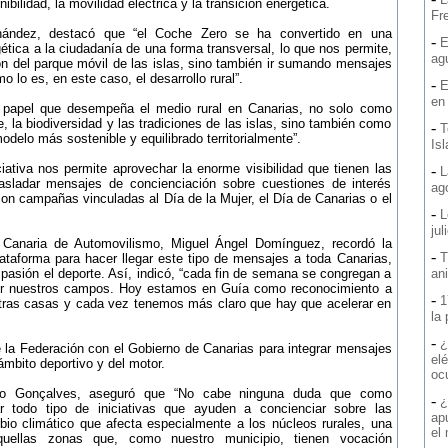
bilidad, la movilidad eléctrica y la transición energética.
Fre
ernández, destacó que “el Coche Zero se ha convertido en una
-
E
rgética a la ciudadanía de una forma transversal, lo que nos permite,
ag
ción del parque móvil de las islas, sino también ir sumando mensajes
 lo es, en este caso, el desarrollo rural”.
-
E
en
el papel que desempeña el medio rural en Canarias, no solo como
, la biodiversidad y las tradiciones de las islas, sino también como
-
T
delo más sostenible y equilibrado territorialmente”.
Is
iativa nos permite aprovechar la enorme visibilidad que tienen las
-
L
rasladar mensajes de concienciación sobre cuestiones de interés
ag
n campañas vinculadas al Día de la Mujer, el Día de Canarias o el
-
L
jul
n Canaria de Automovilismo, Miguel Ángel Domínguez, recordó la
-
T
ataforma para hacer llegar este tipo de mensajes a toda Canarias,
pasión el deporte. Así, indicó, “cada fin de semana se congregan a
an
por nuestros campos. Hoy estamos en Guía como reconocimiento a
-
1
stras casas y cada vez tenemos más claro que hay que acelerar en
la
-
¿
 la Federación con el Gobierno de Canarias para integrar mensajes
elé
ámbito deportivo y del motor.
oc
edo Gonçalves, aseguró que “No cabe ninguna duda que como
-
¿
r todo tipo de iniciativas que ayuden a concienciar sobre las
ap
io climático que afecta especialmente a los núcleos rurales, una
el
aquellas zonas que, como nuestro municipio, tienen vocación