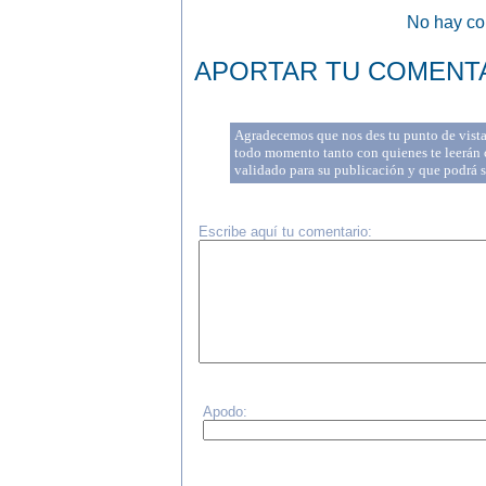
No hay com
APORTAR TU COMENT
Agradecemos que nos des tu punto de vista 
todo momento tanto con quienes te leerán c
validado para su publicación y que podrá 
Escribe aquí tu comentario:
Apodo: