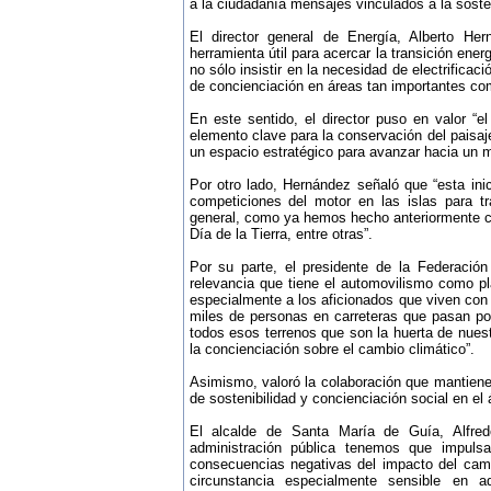
a la ciudadanía mensajes vinculados a la sosteni
El director general de Energía, Alberto H
herramienta útil para acercar la transición ene
no sólo insistir en la necesidad de electrifica
de concienciación en áreas tan importantes como
En este sentido, el director puso en valor “
elemento clave para la conservación del paisaje
un espacio estratégico para avanzar hacia un mo
Por otro lado, Hernández señaló que “esta inic
competiciones del motor en las islas para t
general, como ya hemos hecho anteriormente co
Día de la Tierra, entre otras”.
Por su parte, el presidente de la Federació
relevancia que tiene el automovilismo como pl
especialmente a los aficionados que viven con 
miles de personas en carreteras que pasan 
todos esos terrenos que son la huerta de nue
la concienciación sobre el cambio climático”.
Asimismo, valoró la colaboración que mantiene
de sostenibilidad y concienciación social en el 
El alcalde de Santa María de Guía, Alfr
administración pública tenemos que impulsa
consecuencias negativas del impacto del camb
circunstancia especialmente sensible en 