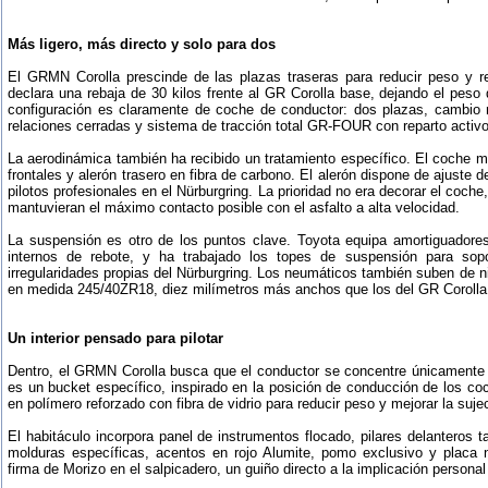
Más ligero, más directo y solo para dos
El GRMN Corolla prescinde de las plazas traseras para reducir peso y re
declara una rebaja de 30 kilos frente al GR Corolla base, dejando el peso 
configuración es claramente de coche de conductor: dos plazas, cambio
relaciones cerradas y sistema de tracción total GR-FOUR con reparto activo
La aerodinámica también ha recibido un tratamiento específico. El coche mo
frontales y alerón trasero en fibra de carbono. El alerón dispone de ajuste 
pilotos profesionales en el Nürburgring. La prioridad no era decorar el coch
mantuvieran el máximo contacto posible con el asfalto a alta velocidad.
La suspensión es otro de los puntos clave. Toyota equipa amortiguadore
internos de rebote, y ha trabajado los topes de suspensión para sop
irregularidades propias del Nürburgring. Los neumáticos también suben de n
en medida 245/40ZR18, diez milímetros más anchos que los del GR Corolla
Un interior pensado para pilotar
Dentro, el GRMN Corolla busca que el conductor se concentre únicamente e
es un bucket específico, inspirado en la posición de conducción de los co
en polímero reforzado con fibra de vidrio para reducir peso y mejorar la sujec
El habitáculo incorpora panel de instrumentos flocado, pilares delanteros 
molduras específicas, acentos en rojo Alumite, pomo exclusivo y plac
firma de Morizo en el salpicadero, un guiño directo a la implicación persona