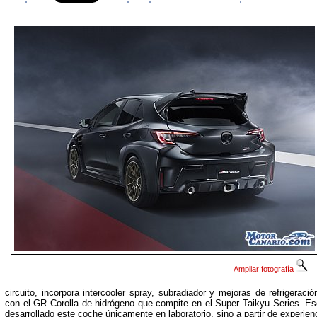
Ampliar fotografía
circuito, incorpora intercooler spray, subradiador y mejoras de refrigerac
con el GR Corolla de hidrógeno que compite en el Super Taikyu Series. Es
desarrollado este coche únicamente en laboratorio, sino a partir de experienc