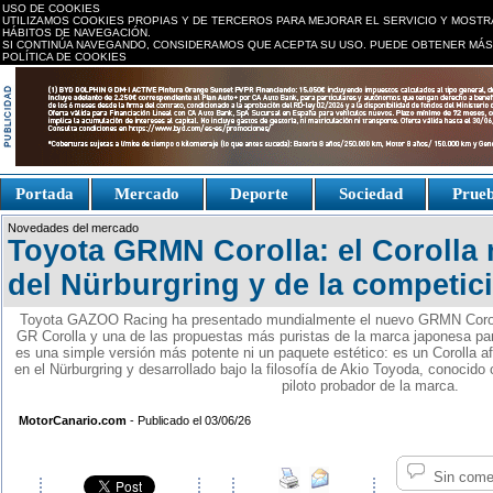
USO DE COOKIES
UTILIZAMOS COOKIES PROPIAS Y DE TERCEROS PARA MEJORAR EL SERVICIO Y MOSTR
HÁBITOS DE NAVEGACIÓN.
SI CONTINÚA NAVEGANDO, CONSIDERAMOS QUE ACEPTA SU USO. PUEDE OBTENER MÁS
POLÍTICA DE COOKIES
replica watches canada
Portada
Mercado
Deporte
Sociedad
Prue
Fake Watches
replica-
Novedades del mercado
watch.is
Toyota GRMN Corolla: el Corolla 
del Nürburgring y de la competic
Toyota GAZOO Racing ha presentado mundialmente el nuevo GRMN Corolla,
GR Corolla y una de las propuestas más puristas de la marca japonesa pa
es una simple versión más potente ni un paquete estético: es un Corolla a
en el Nürburgring y desarrollado bajo la filosofía de Akio Toyoda, conocid
piloto probador de la marca.
MotorCanario.com
- Publicado el 03/06/26
Sin come