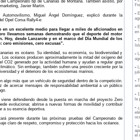
 del Campeonato bp de Canarias de Montaña. También asistió, por
Fre
marketing, Javier Martín.
-
E
e Automovilismo, Miguel Ángel Domínguez, explicó durante la
ag
el Opel Corsa Rally4-e:
-
E
 en un excelente medio para llegar a miles de aficionados en
en
 Zero llevamos semanas demostrando que el deporte del motor
ón. Hoy, desde Lanzarote y en el marco del Día Mundial de los
-
T
: cero emisiones, cero excusas”.
Is
anarias es océano. Su identidad, su economía, su biodiversidad y
-
L
r. Los océanos producen aproximadamente la mitad del oxígeno del
ag
del CO2 generado por la actividad humana y ayudan a regular gran
-
limático. Sin embargo, también sufren una presión creciente por la
L
diversidad y el deterioro de los ecosistemas marinos.
jul
-
T
en algo más que un vehículo de seguridad dentro de la competición.
 de acercar mensajes de responsabilidad ambiental a un público
an
ago.
-
1
la
e viene defendiendo desde la puesta en marcha del proyecto Zero
de evolucionar, abrirse a nuevas formas de movilidad y contribuir
-
¿
ar a su esencia deportiva.
elé
oc
ará presente durante las próximas pruebas del Campeonato de
saje claro de respeto, compromiso y protección hacia los océanos.
-
¿
ap
el