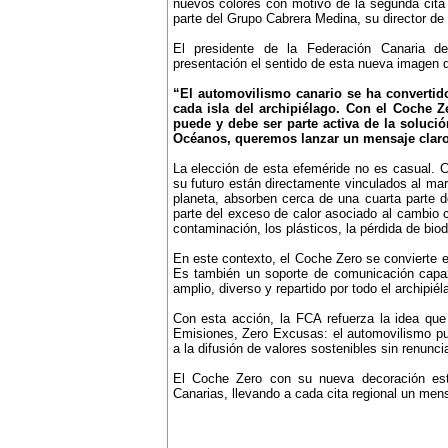
nuevos colores con motivo de la segunda cita
parte del Grupo Cabrera Medina, su director de 
El presidente de la Federación Canaria d
presentación el sentido de esta nueva imagen d
“El automovilismo canario se ha convertido
cada isla del archipiélago. Con el Coche
puede y debe ser parte activa de la soluci
Océanos, queremos lanzar un mensaje claro
La elección de esta efeméride no es casual. C
su futuro están directamente vinculados al ma
planeta, absorben cerca de una cuarta parte 
parte del exceso de calor asociado al cambio c
contaminación, los plásticos, la pérdida de bio
En este contexto, el Coche Zero se convierte 
Es también un soporte de comunicación capaz
amplio, diverso y repartido por todo el archipiél
Con esta acción, la FCA refuerza la idea qu
Emisiones, Zero Excusas: el automovilismo pue
a la difusión de valores sostenibles sin renunci
El Coche Zero con su nueva decoración est
Canarias, llevando a cada cita regional un men