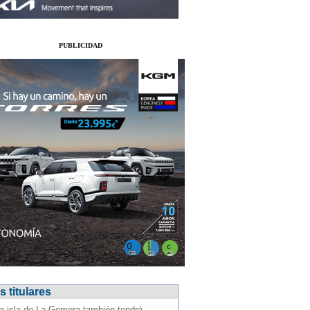
PUBLICIDAD
 titulares
a isla de La Gomera también tendrá