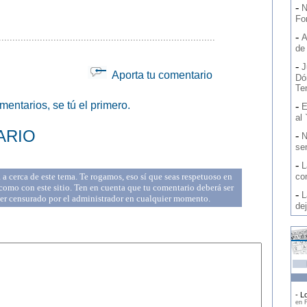
-
N
Fo
-
...............................................................................
A
de
-
J
Aporta tu comentario
Dó
Ten
entarios, se tú el primero.
-
E
al 
ARIO
-
N
se
-
L
a cerca de este tema. Te rogamos, eso sí que seas respetuoso en
co
omo con este sitio. Ten en cuenta que tu comentario deberá ser
-
L
ser censurado por el administrador en cualquier momento.
de
- Lo
en F