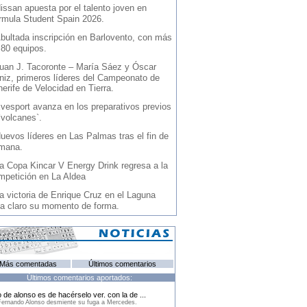
issan apuesta por el talento joven en
rmula Student Spain 2026.
bultada inscripción en Barlovento, con más
 80 equipos.
uan J. Tacoronte – María Sáez y Óscar
niz, primeros líderes del Campeonato de
erife de Velocidad en Tierra.
vesport avanza en los preparativos previos
`volcanes`.
uevos líderes en Las Palmas tras el fin de
mana.
a Copa Kincar V Energy Drink regresa a la
mpetición en La Aldea
a victoria de Enrique Cruz en el Laguna
ja claro su momento de forma.
Más comentadas
Últimos comentarios
Últimos comentarios aportados:
 de alonso es de hacérselo ver. con la de ...
ernando Alonso desmiente su fuga a Mercedes.