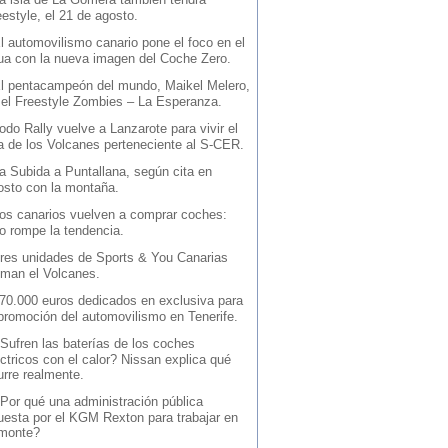
estyle, el 21 de agosto.
l automovilismo canario pone el foco en el
ua con la nueva imagen del Coche Zero.
l pentacampeón del mundo, Maikel Melero,
 el Freestyle Zombies – La Esperanza.
odo Rally vuelve a Lanzarote para vivir el
la de los Volcanes perteneciente al S-CER.
a Subida a Puntallana, según cita en
osto con la montaña.
os canarios vuelven a comprar coches:
io rompe la tendencia.
res unidades de Sports & You Canarias
iman el Volcanes.
70.000 euros dedicados en exclusiva para
 promoción del automovilismo en Tenerife.
Sufren las baterías de los coches
ctricos con el calor? Nissan explica qué
urre realmente.
Por qué una administración pública
uesta por el KGM Rexton para trabajar en
 monte?