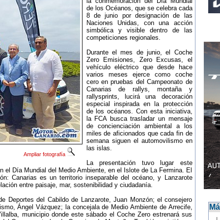
la conmemoración del Día Mundial
de los Océanos, que se celebra cada
8 de junio por designación de las
Naciones Unidas, con una acción
simbólica y visible dentro de las
competiciones regionales.
Durante el mes de junio, el Coche
Zero Emisiones, Zero Excusas, el
vehículo eléctrico que desde hace
varios meses ejerce como coche
cero en pruebas del Campeonato de
Canarias de rallys, montaña y
rallysprints, lucirá una decoración
especial inspirada en la protección
de los océanos. Con esta iniciativa,
la FCA busca trasladar un mensaje
de concienciación ambiental a los
miles de aficionados que cada fin de
semana siguen el automovilismo en
las islas.
Ampliar fotografía
La presentación tuvo lugar este
n el Día Mundial del Medio Ambiente, en el Islote de La Fermina. El
ión: Canarias es un territorio inseparable del océano, y Lanzarote
ación entre paisaje, mar, sostenibilidad y ciudadanía.
 de Deportes del Cabildo de Lanzarote, Juan Monzón; el consejero
Más
rismo, Ángel Vázquez; la concejala de Medio Ambiente de Arrecife,
 Villalba, municipio donde este sábado el Coche Zero estrenará sus
-
L