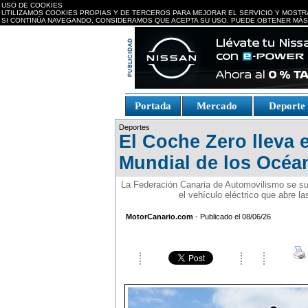
USO DE COOKIES
UTILIZAMOS COOKIES PROPIAS Y DE TERCEROS PARA MEJORAR EL SERVICIO Y MOSTR
SI CONTINÚA NAVEGANDO, CONSIDERAMOS QUE ACEPTA SU USO. PUEDE OBTENER MÁS
replica watches canada
Portada
Mercado
Deport
Fake Watches
replica-
Deportes
watch.is
El Coche Zero lleva e
Mundial de los Océan
La Federación Canaria de Automovilismo se su
el vehículo eléctrico que abre la
MotorCanario.com
- Publicado el 08/06/26