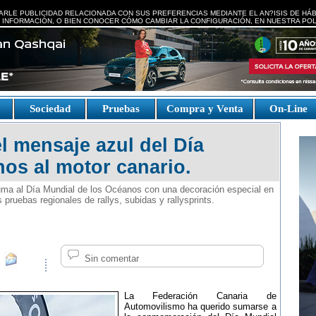
ARLE PUBLICIDAD RELACIONADA CON SUS PREFERENCIAS MEDIANTE EL AN?ISIS DE HÁ
 INFORMACIÓN, O BIEN CONOCER CÓMO CAMBIAR LA CONFIGURACIÓN, EN NUESTRA
POL
e
Sociedad
Pruebas
Compra y Venta
On-Line
l mensaje azul del Día
os al motor canario.
ma al Día Mundial de los Océanos con una decoración especial en
s pruebas regionales de rallys, subidas y rallysprints.
Sin comentar
La Federación Canaria de
Automovilismo ha querido sumarse a