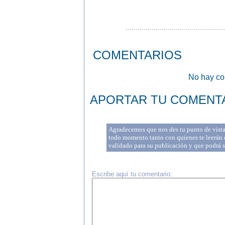
.................................................
COMENTARIOS
No hay com
APORTAR TU COMENT
Agradecemos que nos des tu punto de vista 
todo momento tanto con quienes te leerán c
validado para su publicación y que podrá 
Escribe aquí tu comentario: