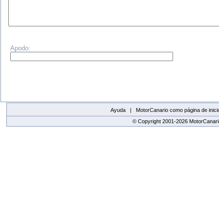
Apodo:
Ayuda |
MotorCanario como página de inici
© Copyright 2001-2026 MotorCanario
replica watches canada