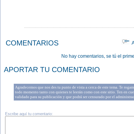
...........................................................................................
COMENTARIOS
Ap
No hay comentarios, se tú el prime
APORTAR TU COMENTARIO
Agradecemos que nos des tu punto de vista a cerca de este tema. Te rogamo
todo momento tanto con quienes te leerán como con este sitio. Ten en cue
validado para su publicación y que podrá ser censurado por el administr
Escribe aquí tu comentario: