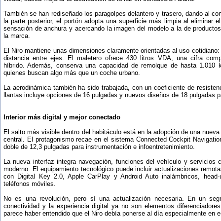
También se han rediseñado los paragolpes delantero y trasero, dando al co
la parte posterior, el portón adopta una superficie más limpia al eliminar e
sensación de anchura y acercando la imagen del modelo a la de producto
la marca.
El Niro mantiene unas dimensiones claramente orientadas al uso cotidiano
distancia entre ejes. El maletero ofrece 430 litros VDA, una cifra com
híbrido. Además, conserva una capacidad de remolque de hasta 1.010 k
quienes buscan algo más que un coche urbano.
La aerodinámica también ha sido trabajada, con un coeficiente de resistenc
llantas incluye opciones de 16 pulgadas y nuevos diseños de 18 pulgadas p
Interior más digital y mejor conectado
El salto más visible dentro del habitáculo está en la adopción de una nueva
central. El protagonismo recae en el sistema Connected Cockpit Navigati
doble de 12,3 pulgadas para instrumentación e infoentretenimiento.
La nueva interfaz integra navegación, funciones del vehículo y servicios
moderno. El equipamiento tecnológico puede incluir actualizaciones rem
con Digital Key 2.0, Apple CarPlay y Android Auto inalámbricos, head-
teléfonos móviles.
No es una revolución, pero sí una actualización necesaria. En un s
conectividad y la experiencia digital ya no son elementos diferenciadores
parece haber entendido que el Niro debía ponerse al día especialmente en e