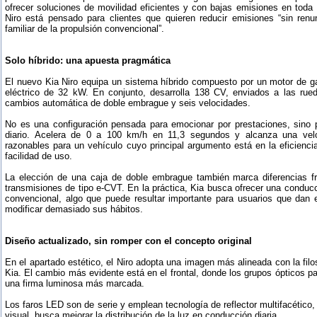
ofrecer soluciones de movilidad eficientes y con bajas emisiones en toda 
Niro está pensado para clientes que quieren reducir emisiones “sin renun
familiar de la propulsión convencional”.
Solo híbrido: una apuesta pragmática
El nuevo Kia Niro equipa un sistema híbrido compuesto por un motor de 
eléctrico de 32 kW. En conjunto, desarrolla 138 CV, enviados a las rue
cambios automática de doble embrague y seis velocidades.
No es una configuración pensada para emocionar por prestaciones, sino 
diario. Acelera de 0 a 100 km/h en 11,3 segundos y alcanza una vel
razonables para un vehículo cuyo principal argumento está en la eficienci
facilidad de uso.
La elección de una caja de doble embrague también marca diferencias fr
transmisiones de tipo e-CVT. En la práctica, Kia busca ofrecer una conduc
convencional, algo que puede resultar importante para usuarios que dan el 
modificar demasiado sus hábitos.
Diseño actualizado, sin romper con el concepto original
En el apartado estético, el Niro adopta una imagen más alineada con la fil
Kia. El cambio más evidente está en el frontal, donde los grupos ópticos pa
una firma luminosa más marcada.
Los faros LED son de serie y emplean tecnología de reflector multifacético,
visual, busca mejorar la distribución de la luz en conducción diaria.