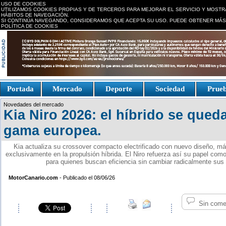
USO DE COOKIES
UTILIZAMOS COOKIES PROPIAS Y DE TERCEROS PARA MEJORAR EL SERVICIO Y MOSTR
HÁBITOS DE NAVEGACIÓN.
SI CONTINÚA NAVEGANDO, CONSIDERAMOS QUE ACEPTA SU USO. PUEDE OBTENER MÁS
POLÍTICA DE COOKIES
replica watches canada
Portada
Mercado
Deporte
Sociedad
Prue
Fake Watches
replica-
Novedades del mercado
watch.is
Kia Niro 2026: el híbrido se queda
gama europea.
Kia actualiza su crossover compacto electrificado con nuevo diseño, má
exclusivamente en la propulsión híbrida. El Niro refuerza así su papel como 
para quienes buscan eficiencia sin cambiar radicalmente sus
MotorCanario.com
- Publicado el 08/06/26
Sin come