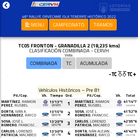
48º RALLYE ORVECAME ISLA TENERIFE HISTÓRICO 2022
MENU
CAMPEONATO
TRAMOS
TC05 FRONTON - GRANADILLA 2 (18,235 kms)
CLASIFICACIÓN COMBINADA - CERVH
Vista:
COMBINADA
TC
ACUMULADA
.
Vehículos Históricos – Pre 81
Pil./Cop.
Vh.
Tiempo
Ord.
Pil./Cop.
Vh.
Total
MARTÍNEZ
, RAIMON
MARTÍNEZ
, RAIMON
41'14"7
13'13"1
1
PEREZ
, RUSBEL
PEREZ
, RUSBEL
00'00"0
(00'00"0)
DORTA
, IVÁN A.
SOSA
, JOSÉ L.
41'52"9
13'15"0
2
HERNÁNDEZ
, RAYCO
ROMERO
, FRANCISCO J.
00'01"9
(00'38"2)
SOSA
, JOSÉ L.
CARLOS
, LORENZO
42'05"6
13'20"9
3
ROMERO
, FRANCISCO J.
PATRICIA
, MACABEO
00'07"8
(00'50"9)
CARLOS
, LORENZO
DORTA
, IVÁN ALEJANDRO
45'42"5
13'30"9
4
PATRICIA
, MACABEO
HERNÁNDEZ
, RAYCO
00'17"8
(04'27"8)