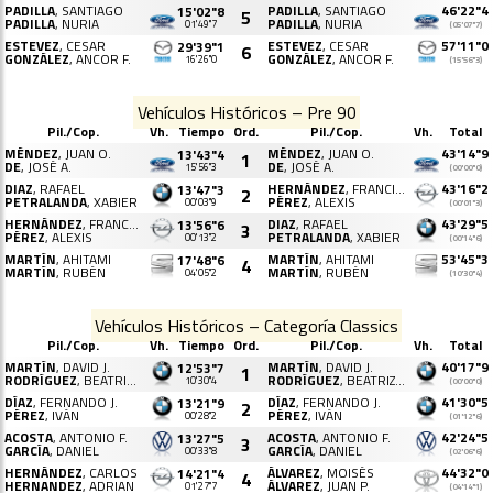
PADILLA
, SANTIAGO
PADILLA
, SANTIAGO
46'22"4
15'02"8
5
PADILLA
, NURIA
PADILLA
, NURIA
01'49"7
(05'07"7)
ESTEVEZ
, CESAR
ESTEVEZ
, CESAR
57'11"0
29'39"1
6
GONZÁLEZ
, ANCOR F.
GONZÁLEZ
, ANCOR F.
16'26"0
(15'56"3)
Vehículos Históricos – Pre 90
Pil./Cop.
Vh.
Tiempo
Ord.
Pil./Cop.
Vh.
Total
MÉNDEZ
, JUAN O.
MÉNDEZ
, JUAN O.
43'14"9
13'43"4
1
DE
, JOSÉ A.
DE
, JOSÉ A.
15'56"3
(00'00"0)
DIAZ
, RAFAEL
HERNÁNDEZ
, FRANCISCO JAVIER
43'16"2
13'47"3
2
PETRALANDA
, XABIER
PÉREZ
, ALEXIS
00'03"9
(00'01"3)
HERNÁNDEZ
, FRANCISCO J.
DIAZ
, RAFAEL
43'29"5
13'56"6
3
PÉREZ
, ALEXIS
PETRALANDA
, XABIER
00'13"2
(00'14"6)
MARTÍN
, AHITAMI
MARTÍN
, AHITAMI
53'45"3
17'48"6
4
MARTÍN
, RUBÉN
MARTÍN
, RUBÉN
04'05"2
(10'30"4)
Vehículos Históricos – Categoría Classics
Pil./Cop.
Vh.
Tiempo
Ord.
Pil./Cop.
Vh.
Total
MARTÍN
, DAVID J.
MARTÍN
, DAVID J.
40'17"9
12'53"7
1
RODRÍGUEZ
, BEATRIZ M.
RODRÍGUEZ
, BEATRIZ M.
10'30"4
(00'00"0)
DÍAZ
, FERNANDO J.
DÍAZ
, FERNANDO J.
41'30"5
13'21"9
2
PÉREZ
, IVÁN
PÉREZ
, IVÁN
00'28"2
(01'12"6)
ACOSTA
, ANTONIO F.
ACOSTA
, ANTONIO F.
42'24"5
13'27"5
3
GARCÍA
, DANIEL
GARCÍA
, DANIEL
00'33"8
(02'06"6)
HERNÁNDEZ
, CARLOS
ÁLVAREZ
, MOISÉS
44'32"0
14'21"4
4
HERNANDEZ
, ADRIAN
ÁLVAREZ
, JUAN P.
01'27"7
(04'14"1)