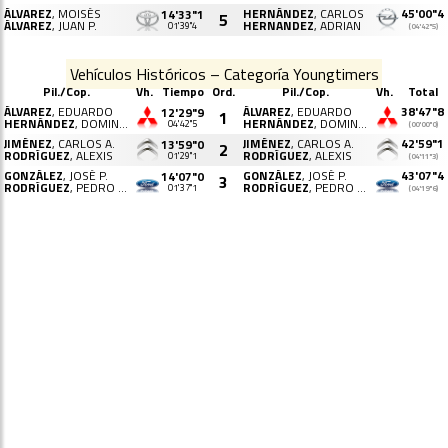
ÁLVAREZ
, MOISÉS
HERNÁNDEZ
, CARLOS
45'00"4
14'33"1
5
ÁLVAREZ
, JUAN P.
HERNANDEZ
, ADRIAN
01'39"4
(04'42"5)
Vehículos Históricos – Categoría Youngtimers
Pil./Cop.
Vh.
Tiempo
Ord.
Pil./Cop.
Vh.
Total
ÁLVAREZ
, EDUARDO
ÁLVAREZ
, EDUARDO
38'47"8
12'29"9
1
HERNÁNDEZ
, DOMINGO J.
HERNÁNDEZ
, DOMINGO J.
04'42"5
(00'00"0)
JIMÉNEZ
, CARLOS A.
JIMÉNEZ
, CARLOS A.
42'59"1
13'59"0
2
RODRÍGUEZ
, ALEXIS
RODRÍGUEZ
, ALEXIS
01'29"1
(04'11"3)
GONZÁLEZ
, JOSÉ P.
GONZÁLEZ
, JOSÉ P.
43'07"4
14'07"0
3
RODRÍGUEZ
, PEDRO M.
RODRÍGUEZ
, PEDRO M.
01'37"1
(04'19"6)