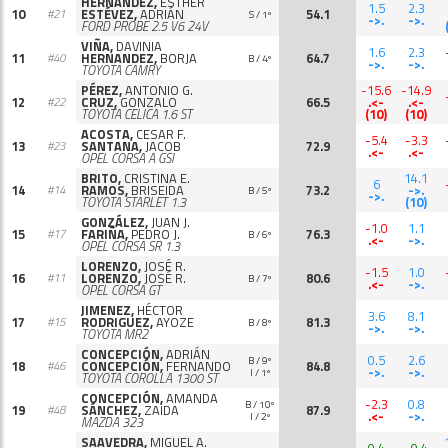
HERNÁNDEZ,
ESTHER
1.5
2.3
10
ESTÉVEZ,
ADRIÁN
54.1
#21
S / 1º
->.
->.
FORD PROBE 2.5 V6 24V
VIÑA,
DAVINIA
1.6
2.3
11
HERNANDEZ,
BORJA
64.7
#40
B / 4º
->.
->.
TOYOTA CAMRY
PÉREZ,
ANTONIO G.
-15.6
-14.9
12
CRUZ,
GONZALO
66.5
.<-
.<-
#22
TOYOTA CELICA 1.6 ST
(10)
(10)
ACOSTA,
CESAR F.
-5.4
-3.3
13
SANTANA,
JACOB
72.9
#23
.<-
.<-
OPEL CORSA A GSI
BRITO,
CRISTINA E.
14.1
6
14
RAMOS,
BRISEIDA
73.2
->.
#14
B / 5º
->.
TOYOTA STARLET 1.3
(10)
GONZÁLEZ,
JUAN J.
-1.0
1.1
15
FARIÑA,
PEDRO J.
76.3
#17
B / 6º
.<-
->.
OPEL CORSA SR 1.3
LORENZO,
JOSÉ R.
-1.5
1.0
16
LORENZO,
JOSÉ R.
80.6
#11
B / 7º
.<-
->.
OPEL CORSA GT
JIMENEZ,
HÉCTOR
3.6
8.1
17
RODRIGUEZ,
AYOZE
81.3
#15
B / 8º
->.
->.
TOYOTA MR2
CONCEPCIÓN,
ADRIÁN
0.5
2.6
B / 9º
18
CONCEPCIÓN,
FERNANDO
84.8
#46
->.
->.
I / 1º
TOYOTA COROLLA 1300 ST
CONCEPCIÓN,
AMANDA
-2.3
0.8
B / 10º
19
SÁNCHEZ,
ZAIDA
87.9
#48
.<-
->.
I / 2º
MAZDA 323
SAAVEDRA,
MIGUEL A.