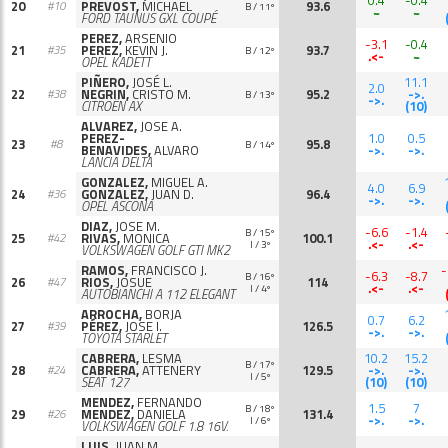
0.4
-0.4
20
PREVOST,
MICHAEL
93.6
#10
B / 11º
~
~
FORD TAUNUS GXL COUPÉ
PEREZ,
ARSENIO
-3.1
-0.4
21
PEREZ,
KEVIN J.
93.7
#35
B / 12º
.<-
~
OPEL KADETT
PIÑERO,
JOSÉ L.
11.1
2.0
22
NEGRIN,
CRISTO M.
95.2
->.
#38
B / 13º
->.
CITROËN AX
(10)
ALVAREZ,
JOSE A.
PEREZ-
1.0
0.5
23
95.8
#8
B / 14º
BENAVIDES,
ALVARO
->.
->.
LANCIA DELTA
GONZALEZ,
MIGUEL A.
4.0
6.9
24
GONZALEZ,
JUAN D.
96.4
#36
->.
->.
OPEL ASCONA
DIAZ,
JOSE M.
-6.6
-1.4
B / 15º
25
RIVAS,
MONICA
100.1
#42
.<-
.<-
I / 3º
VOLKSWAGEN GOLF GTI MK2
RAMOS,
FRANCISCO J.
-
-6.3
-8.7
B / 16º
26
RIOS,
JOSUE
114
#47
.<-
.<-
I / 4º
AUTOBIANCHI A 112 ELEGANT
ARROCHA,
BORJA
0.7
6.2
27
PÉREZ,
JOSE I.
126.5
#39
->.
->.
TOYOTA STARLET
CABRERA,
LESMA
10.2
15.2
B / 17º
28
CABRERA,
ATTENERY
129.5
->.
->.
#24
I / 5º
SEAT 127
(10)
(10)
MENDEZ,
FERNANDO
1.5
7
B / 18º
29
MENDEZ,
DANIELA
131.4
#26
->.
->.
I / 6º
VOLKSWAGEN GOLF 1.8 16V.
LUIS,
JUAN M.