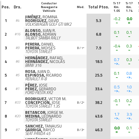
Conductor
Tr 17
Tr 17
Pos.
Drs.
Total Ptos.
Navegante
Mod.
Km.
Km.
Vehículo
1.05
1.74
JIMÉNEZ,
ROMINA
-0.2
0.0
1
RODRÍGUEZ,
DAVID
5.3
#4
~
=
VOLKSWAGEN GOLF GTI MK2
ALONSO,
JUAN R.
0.1
0.1
2
ALONSO,
ADRÍAN
6.8
#16
~
~
TALBOT SAMBA RALLY
PERERA,
DANIEL
-0.4
0.3
3
PERERA,
MOISES
7.9
#9
B / 1º
~
~
TOYOTA STARLET
HERNÁNDEZ,
RAFAEL
0.7
0.3
4
HERNÁNDEZ,
NICOLÁS
18.5
#6
->.
~
BMW 316
ROSA,
JUAN D.
0.1
0.8
5
ESPINOSA,
RICARDO
25.5
#5
~
->.
RENAULT R-8
PÉREZ,
JOSE
0.5
1.0
6
PÉREZ,
GERARDO
33.4
#1
->.
->.
FORD FIESTA XR2
RODRIGUEZ,
VICTOR M.
-0.1
0.2
7
CONCEPCION,
JOSE
38.2
#33
B / 2º
~
~
TOYOTA STARLET 1.3S
BETANCOR,
JORGE M.
1.7
3.9
8
MEDINA,
LEONARDO
43.6
#20
->.
->.
TOYOTA STARLET
SANCHEZ,
TANAUSU
0.0
0.1
9
GARRIGA,
RAYCO
46.3
#7
B / 3º
=
~
SEAT PANDA 45