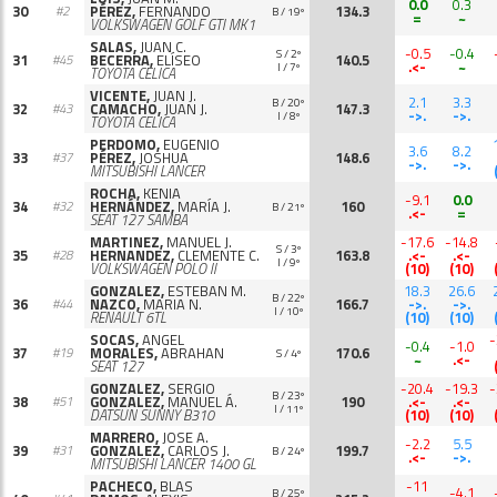
0.0
0.3
30
PÉREZ,
FERNANDO
134.3
#2
B / 19º
=
~
VOLKSWAGEN GOLF GTI MK1
SALAS,
JUAN C.
-0.5
-0.4
S / 2º
31
BECERRA,
ELÍSEO
140.5
#45
.<-
~
I / 7º
TOYOTA CELICA
VICENTE,
JUAN J.
2.1
3.3
B / 20º
32
CAMACHO,
JUAN J.
147.3
#43
->.
->.
I / 8º
TOYOTA CELICA
PERDOMO,
EUGENIO
3.6
8.2
33
PÉREZ,
JOSHUA
148.6
#37
->.
->.
MITSUBISHI LANCER
ROCHA,
KENIA
-9.1
0.0
34
HERNÁNDEZ,
MARÍA J.
160
#32
B / 21º
.<-
=
SEAT 127 SAMBA
MARTINEZ,
MANUEL J.
-17.6
-14.8
S / 3º
35
HERNANDEZ,
CLEMENTE C.
163.8
.<-
.<-
#28
I / 9º
VOLKSWAGEN POLO II
(10)
(10)
GONZALEZ,
ESTEBAN M.
18.3
26.6
B / 22º
36
NAZCO,
MARIA N.
166.7
->.
->.
#44
I / 10º
RENAULT 6TL
(10)
(10)
SOCAS,
ANGEL
-
-0.4
-1.0
37
MORALES,
ABRAHAN
170.6
#19
S / 4º
~
.<-
SEAT 127
GONZALEZ,
SERGIO
-20.4
-19.3
-
B / 23º
38
GONZALEZ,
MANUEL Á.
190
.<-
.<-
#51
I / 11º
DATSUN SUNNY B310
(10)
(10)
MARRERO,
JOSE A.
-2.2
5.5
39
GONZALEZ,
CARLOS J.
199.7
#31
B / 24º
.<-
->.
MITSUBISHI LANCER 1400 GL
PACHECO,
BLAS
-11
-4.1
B / 25º