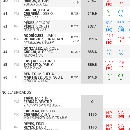
40
RAMOS,
ALEXIS
215.2
.<-
#41
.<-
I / 12º
TOYOTA STARLET
(10)
GARCIA,
JOSE A.
0.1
0.7
41
CABRERA,
JOSE O.
219.9
#12
B / 26º
~
->.
SEAT 600
PÉREZ,
GENARO
63.8
55.7
42
PÉREZ,
GORETTI
232.1
->.
->.
#27
B / 27º
BMW 318-E21
(10)
(10)
RODRÍGUEZ,
JUAN J.
-17.7
-7.3
B / 28º
43
RODRÍGUEZ,
JONATHAN
311.6
.<-
#50
.<-
I / 13º
MITSUBISHI LANCER
(10)
GONZALEZ,
ENRIQUE
4.4
7.2
44
GARCÍA,
ALBERTO
355.4
#25
B / 29º
->.
->.
HONDA CIVIC
CASTRO,
ANTONIO
-12.2
-9.8
45
EXPÓSITO,
PABLO
389.8
.<-
#18
.<-
BMW 2002
(10)
BENITO,
MIGUEL A.
-0.1
0.3
46
MARTINEZ,
DOMINGO L.
614.6
#3
B / 30º
~
~
CITROËN VISA GTI
NO CLASIFICADOS
TAÑO,
MARTÍN E.
FERRAZ,
BEATRIZ
0
#49
TRIUMPH SPITFIRE MKIV
CABRERA,
NÉSTOR
N.P.
N.P.
CABRERA,
ALBA
1140
#30
(60)
(60)
VOLKSWAGEN GOLF GTI MKII
REYES,
FIDEL
N.P.
N.P.
REYES,
DIEGO
1140
#29
(60)
(60)