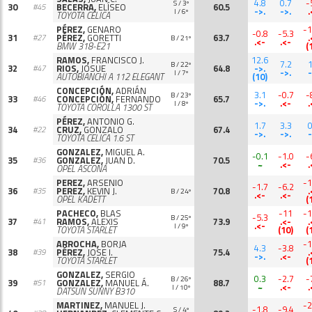
4.8
0.7
-
S / 3º
30
BECERRA,
ELÍSEO
60.5
#45
->.
->.
.
I / 6º
TOYOTA CELICA
PÉREZ,
GENARO
-1
-0.8
-5.3
31
PÉREZ,
GORETTI
63.7
.
#27
B / 21º
.<-
.<-
BMW 318-E21
(
RAMOS,
FRANCISCO J.
12.6
7.2
1
B / 22º
32
RIOS,
JOSUE
64.8
->.
#47
->.
-
I / 7º
AUTOBIANCHI A 112 ELEGANT
(10)
CONCEPCIÓN,
ADRIÁN
3.1
-0.7
-
B / 23º
33
CONCEPCIÓN,
FERNANDO
65.7
#46
->.
.<-
.
I / 8º
TOYOTA COROLLA 1300 ST
PÉREZ,
ANTONIO G.
1.7
3.3
0
34
CRUZ,
GONZALO
67.4
#22
->.
->.
-
TOYOTA CELICA 1.6 ST
GONZALEZ,
MIGUEL A.
-0.1
-1.0
-
35
GONZALEZ,
JUAN D.
70.5
#36
~
.<-
.
OPEL ASCONA
PEREZ,
ARSENIO
-1
-1.7
-6.2
36
PEREZ,
KEVIN J.
70.8
.
#35
B / 24º
.<-
.<-
OPEL KADETT
(
PACHECO,
BLAS
-11
-1
-5.3
B / 25º
37
RAMOS,
ALEXIS
73.9
.<-
.
#41
.<-
I / 9º
TOYOTA STARLET
(10)
(
ARROCHA,
BORJA
-1
4.3
-3.8
38
PÉREZ,
JOSE I.
75.4
.
#39
->.
.<-
TOYOTA STARLET
(
GONZALEZ,
SERGIO
0.3
-2.7
-
B / 26º
39
GONZALEZ,
MANUEL Á.
88.7
#51
~
.<-
.
I / 10º
DATSUN SUNNY B310
MARTINEZ,
MANUEL J.
-2
-1.8
-9.4
S / 4º