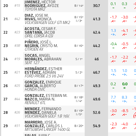
JIMENEZ,
HÉCTOR
0.1
0.3
-
20
RODRIGUEZ,
AYOZE
30.7
#15
B / 14º
~
~
.
TOYOTA MR2
DIAZ,
JOSE M.
-1.7
-3.0
-
B / 15º
21
RIVAS,
MONICA
41.3
#42
.<-
.<-
.
I / 3º
VOLKSWAGEN GOLF GTI MK2
ACOSTA,
CESAR F.
1.3
-4.1
-
22
SANTANA,
JACOB
42.4
#23
->.
.<-
.
OPEL CORSA A GSI
PIÑERO,
JOSÉ L.
-0.4
-0.5
-
23
NEGRIN,
CRISTO M.
44.2
#38
B / 16º
~
.<-
.
CITROËN AX
SOCAS,
ANGEL
-1.7
-2.2
-
24
MORALES,
ABRAHAN
46
#19
S / 1º
.<-
.<-
.
SEAT 127
HERNÁNDEZ,
ESTHER
1.5
1.0
0
25
ESTÉVEZ,
ADRIÁN
46.7
#21
S / 2º
->.
->.
-
FORD PROBE 2.5 V6 24V
GONZALEZ,
ENRIQUE
0.2
0.0
0
26
GARCÍA,
ALBERTO
49.3
#25
B / 17º
~
=
HONDA CIVIC
GONZALEZ,
ESTEBAN M.
7.7
8.3
0
B / 18º
27
NAZCO,
MARIA N.
49.6
#44
->.
->.
-
I / 4º
RENAULT 6TL
MENDEZ,
FERNANDO
-1
-3.0
-8.5
B / 19º
28
MENDEZ,
DANIELA
52.6
.
#26
.<-
.<-
I / 5º
VOLKSWAGEN GOLF 1.8 16V.
(
MARRERO,
JOSE A.
-2.3
-4.0
-
29
GONZALEZ,
CARLOS J.
54.9
#31
B / 20º
.<-
.<-
.
MITSUBISHI LANCER 1400 GL
SALAS,
JUAN C.