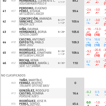
40
HERNANDEZ,
CLEMENTE C.
89.2
.
#28
.<-
.<-
I / 11º
VOLKSWAGEN POLO II
(
PERDOMO,
EUGENIO
-2.4
-3.0
-
41
PÉREZ,
JOSHUA
99.4
#37
.<-
.<-
.
MITSUBISHI LANCER
CONCEPCIÓN,
AMANDA
-1
2.7
-3.0
B / 27º
42
SÁNCHEZ,
ZAIDA
103.4
.
#48
->.
.<-
I / 12º
MAZDA 323
(
VIÑA,
DAVINIA
-16
-13.3
-
43
HERNANDEZ,
BORJA
105.6
.<-
.<-
#40
B / 28º
.
TOYOTA CAMRY
(10)
(10)
CASTRO,
ANTONIO
17.4
16.6
44
EXPÓSITO,
PABLO
109.3
->.
->.
-
#18
BMW 2002
(10)
(10)
(
RODRÍGUEZ,
JUAN J.
-20.6
-3
-9.2
B / 29º
45
RODRÍGUEZ,
JONATHAN
109.4
.<-
.
#50
.<-
I / 13º
MITSUBISHI LANCER
(10)
(
ROCHA,
KENIA
-2
6.7
-9.5
46
HERNÁNDEZ,
MARÍA J.
110
.
#32
B / 30º
->.
.<-
SEAT 127 SAMBA
(
NO CLASIFICADOS
TAÑO,
MARTÍN E.
FERRAZ,
BEATRIZ
0
#49
TRIUMPH SPITFIRE MKIV
GONZÁLEZ,
RODOLFO
-0.2
0.5
0
CASTRO,
ROMINA
16.4
#13
~
->.
-
PORSCHE 928 S
RODRÍGUEZ,
JOSE R.
0.0
-1.0
-
PEREZ,
SERGIO
45.4
#34
=
.<-
.