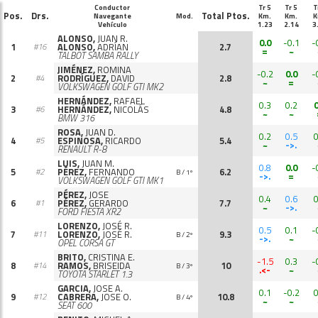
Conductor
Tr 5
Tr 5
T
Pos.
Drs.
Total Ptos.
Navegante
Mod.
Km.
Km.
K
Vehículo
1.23
2.14
3
ALONSO,
JUAN R.
0.0
-0.1
-
1
ALONSO,
ADRÍAN
2.7
#16
=
~
TALBOT SAMBA RALLY
JIMÉNEZ,
ROMINA
-0.2
0.0
-
2
RODRÍGUEZ,
DAVID
2.8
#4
~
=
VOLKSWAGEN GOLF GTI MK2
HERNÁNDEZ,
RAFAEL
0.3
0.2
0
3
HERNÁNDEZ,
NICOLÁS
4.8
#6
~
~
BMW 316
ROSA,
JUAN D.
0.2
0.5
0
4
ESPINOSA,
RICARDO
5.4
#5
~
->.
RENAULT R-8
LUIS,
JUAN M.
0.8
0.0
-
5
PÉREZ,
FERNANDO
6.2
#2
B / 1º
->.
=
VOLKSWAGEN GOLF GTI MK1
PÉREZ,
JOSE
0.4
0.6
0
6
PÉREZ,
GERARDO
7.7
#1
~
->.
FORD FIESTA XR2
LORENZO,
JOSÉ R.
0.5
0.1
-
7
LORENZO,
JOSÉ R.
9.3
#11
B / 2º
->.
~
OPEL CORSA GT
BRITO,
CRISTINA E.
-1.5
0.3
-
8
RAMOS,
BRISEIDA
10
#14
B / 3º
.<-
~
TOYOTA STARLET 1.3
GARCIA,
JOSE A.
0.1
-0.2
0
9
CABRERA,
JOSE O.
10.8
#12
B / 4º
~
~
SEAT 600