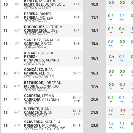
BENITO,
MIGUEL A.
0.0
0.0
0
10
MARTINEZ,
DOMINGO L.
10.9
#3
B / 5º
=
=
CITROËN VISA GTI
PERERA,
DANIEL
0.2
1.2
0
11
PERERA,
MOISES
11.1
#9
B / 6º
~
->.
TOYOTA STARLET
RODRIGUEZ,
VICTOR M.
0.2
0.4
1
12
CONCEPCION,
JOSE
13.1
#33
B / 7º
~
~
-
TOYOTA STARLET 1.3S
SANCHEZ,
TANAUSU
0.8
0.0
0
13
GARRIGA,
RAYCO
13.4
#7
B / 8º
->.
=
SEAT PANDA 45
ALVAREZ,
JOSE A.
PEREZ-
-0.4
0.7
0
14
16.1
#8
B / 9º
BENAVIDES,
ALVARO
~
->.
LANCIA DELTA
GONZÁLEZ,
JUAN J.
0.0
0.0
-
15
FARIÑA,
PEDRO J.
16.3
#17
B / 10º
=
=
.
OPEL CORSA SR 1.3
BETANCOR,
JORGE M.
0.0
-0.2
-
16
MEDINA,
LEONARDO
17.4
#20
=
~
.
TOYOTA STARLET
CABRERA,
LESMA
0.2
0.7
-
B / 11º
17
CABRERA,
ATTENERY
20.6
#24
~
->.
.
I / 1º
SEAT 127
VICENTE,
JUAN J.
1.0
-3.3
-
B / 12º
18
CAMACHO,
JUAN J.
21.5
#43
->.
.<-
.
I / 2º
TOYOTA CELICA
SAAVEDRA,
MIGUEL A.
1.4
3.1
0
19
PREVOST,
MICHAEL
23.5
#10
B / 13º
->.
->.
FORD TAUNUS GXL COUPÉ