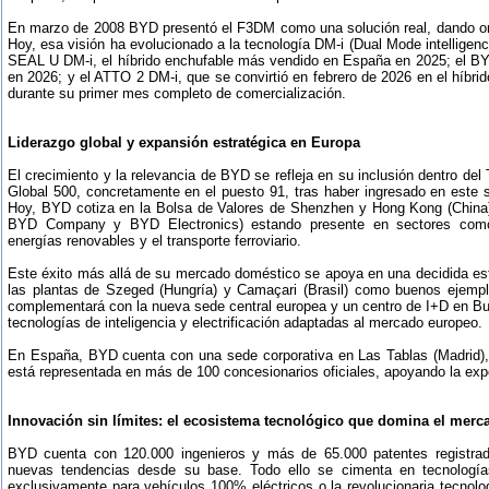
En marzo de 2008 BYD presentó el F3DM como una solución real, dando or
Hoy, esa visión ha evolucionado a la tecnología DM-i (Dual Mode intellig
SEAL U DM-i, el híbrido enchufable más vendido en España en 2025; el BY
en 2026; y el ATTO 2 DM-i, que se convirtió en febrero de 2026 en el híb
durante su primer mes completo de comercialización.
Liderazgo global y expansión estratégica en Europa
El crecimiento y la relevancia de BYD se refleja en su inclusión dentro del
Global 500, concretamente en el puesto 91, tras haber ingresado en este 
Hoy, BYD cotiza en la Bolsa de Valores de Shenzhen y Hong Kong (China
BYD Company y BYD Electronics) estando presente en sectores como l
energías renovables y el transporte ferroviario.
Este éxito más allá de su mercado doméstico se apoya en una decidida estra
las plantas de Szeged (Hungría) y Camaçari (Brasil) como buenos ejemp
complementará con la nueva sede central europea y un centro de I+D en Bu
tecnologías de inteligencia y electrificación adaptadas al mercado europeo.
En España, BYD cuenta con una sede corporativa en Las Tablas (Madrid), 
está representada en más de 100 concesionarios oficiales, apoyando la expe
Innovación sin límites: el ecosistema tecnológico que domina el merc
BYD cuenta con 120.000 ingenieros y más de 65.000 patentes registrad
nuevas tendencias desde su base. Todo ello se cimenta en tecnología
exclusivamente para vehículos 100% eléctricos o la revolucionaria tecnolo