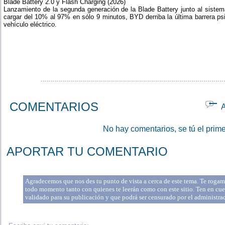
Blade Battery 2.0 y Flash Charging (2026)
Lanzamiento de la segunda generación de la Blade Battery junto al siste
cargar del 10% al 97% en sólo 9 minutos, BYD derriba la última barrera ps
vehículo eléctrico.
...........................................................................................
COMENTARIOS
Ap
No hay comentarios, se tú el prime
APORTAR TU COMENTARIO
Agradecemos que nos des tu punto de vista a cerca de este tema. Te rogamo
todo momento tanto con quienes te leerán como con este sitio. Ten en cue
validado para su publicación y que podrá ser censurado por el administr