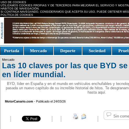
USO DE COOKIES
UTILIZAMOS COOKIES PROPIAS Y DE TERCEROS PARA MEJORAR EL SERVICIO Y MOSTR
HÁBITOS DE NAVEGACIÓN.
SI CONTINÚA NAVEGANDO, CONSIDERAMOS QUE ACEPTA SU USO. PUEDE OBTENER MÁS
POLÍTICA DE COOKIES
replica watches canada
Portada
Mercado
Deporte
Sociedad
Prue
Fake Watches
replica-
Mercado
watch.is
Las 10 claves por las que BYD se
en líder mundial.
BYD, líder en España y en el mundo en vehículos enchufables y tecnolog
pasada un nuevo capítulo de su increíble historial de hitos. Te desgrana
hasta aquí.
MotorCanario.com
- Publicado el 24/03/26
Sin come