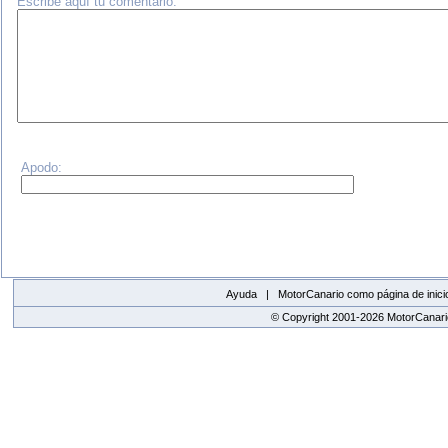
Escribe aquí tu comentario:
Apodo:
Ayuda |
MotorCanario como página de inici
© Copyright 2001-2026 MotorCanario
replica watches canada