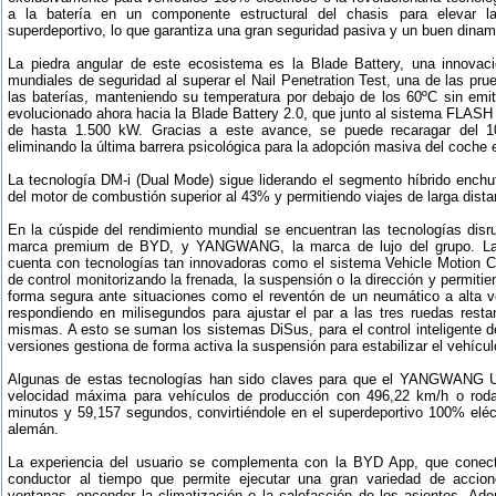
a la batería en un componente estructural del chasis para elevar la
superdeportivo, lo que garantiza una gran seguridad pasiva y un buen dina
La piedra angular de este ecosistema es la Blade Battery, una innovaci
mundiales de seguridad al superar el Nail Penetration Test, una de las pru
las baterías, manteniendo su temperatura por debajo de los 60ºC sin emit
evolucionado ahora hacia la Blade Battery 2.0, que junto al sistema FLASH
de hasta 1.500 kW. Gracias a este avance, se puede recaragar del 
eliminando la última barrera psicológica para la adopción masiva del coche e
La tecnología DM-i (Dual Mode) sigue liderando el segmento híbrido enchuf
del motor de combustión superior al 43% y permitiendo viajes de larga dist
En la cúspide del rendimiento mundial se encuentran las tecnologías disr
marca premium de BYD, y YANGWANG, la marca de lujo del grupo. La
cuenta con tecnologías tan innovadoras como el sistema Vehicle Motion 
de control monitorizando la frenada, la suspensión o la dirección y permit
forma segura ante situaciones como el reventón de un neumático a alta ve
respondiendo en milisegundos para ajustar el par a las tres ruedas restant
mismas. A esto se suman los sistemas DiSus, para el control inteligente de
versiones gestiona de forma activa la suspensión para estabilizar el vehícul
Algunas de estas tecnologías han sido claves para que el YANGWANG U9
velocidad máxima para vehículos de producción con 496,22 km/h o roda
minutos y 59,157 segundos, convirtiéndole en el superdeportivo 100% eléc
alemán.
La experiencia del usuario se complementa con la BYD App, que conecta 
conductor al tiempo que permite ejecutar una gran variedad de accio
ventanas, encender la climatización o la calefacción de los asientos. Ad