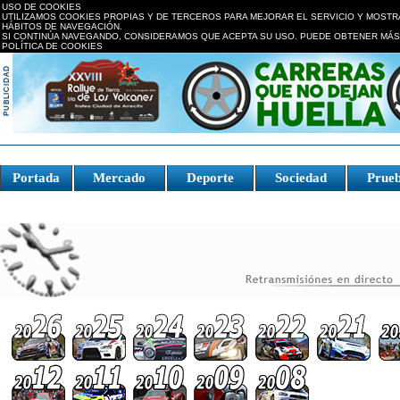
USO DE COOKIES
UTILIZAMOS COOKIES PROPIAS Y DE TERCEROS PARA MEJORAR EL SERVICIO Y MOSTR
HÁBITOS DE NAVEGACIÓN.
SI CONTINÚA NAVEGANDO, CONSIDERAMOS QUE ACEPTA SU USO. PUEDE OBTENER MÁS
POLÍTICA DE COOKIES
replica watches canada
Portada
Mercado
Deporte
Sociedad
Prue
Fake Watches