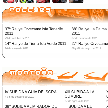
37º Rallye Orvecame Isla Tenerife
38º Rallye La Palma 
2011
2011
29 de octubre de 2011
07 de octubre de 2011
14º Rallye de Tierra Isla Verde 2011
27º Rallye Orvecame
14 de mayo de 2011
06 y 07 de mayo de 2011
IV SUBIDA A GUIA DE ISORA
XIII SUBIDA A LA
CUMBRE
4 y 5 de octubre de 2011
27 de agosto de 2011
2
38º SUBIDA AL MIRADOR DE
III SUBIDA A EL