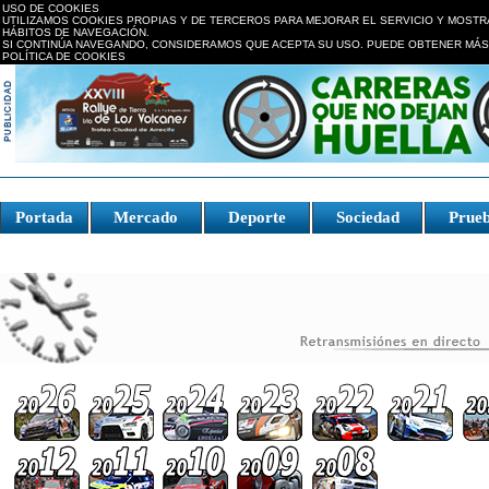
USO DE COOKIES
UTILIZAMOS COOKIES PROPIAS Y DE TERCEROS PARA MEJORAR EL SERVICIO Y MOSTR
HÁBITOS DE NAVEGACIÓN.
SI CONTINÚA NAVEGANDO, CONSIDERAMOS QUE ACEPTA SU USO. PUEDE OBTENER MÁS
POLÍTICA DE COOKIES
replica watches canada
Portada
Mercado
Deporte
Sociedad
Prue
Fake Watches