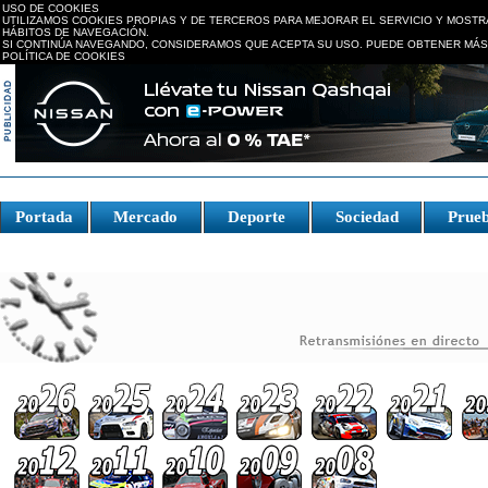
USO DE COOKIES
UTILIZAMOS COOKIES PROPIAS Y DE TERCEROS PARA MEJORAR EL SERVICIO Y MOSTR
HÁBITOS DE NAVEGACIÓN.
SI CONTINÚA NAVEGANDO, CONSIDERAMOS QUE ACEPTA SU USO. PUEDE OBTENER MÁS
POLÍTICA DE COOKIES
replica watches canada
Portada
Mercado
Deporte
Sociedad
Prue
Fake Watches