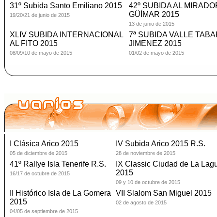
31º Subida Santo Emiliano 2015
42º SUBIDA AL MIRADO
GÜÍMAR 2015
19/20/21 de junio de 2015
13 de junio de 2015
XLIV SUBIDA INTERNACIONAL
7ª SUBIDA VALLE TABA
AL FITO 2015
JIMENEZ 2015
08/09/10 de mayo de 2015
01/02 de mayo de 2015
I Clásica Arico 2015
IV Subida Arico 2015 R.S.
05 de diciembre de 2015
28 de noviembre de 2015
41º Rallye Isla Tenerife R.S.
IX Classic Ciudad de La Lag
2015
16/17 de octubre de 2015
09 y 10 de octubre de 2015
II Histórico Isla de La Gomera
VII Slalom San Miguel 2015
2015
02 de agosto de 2015
04/05 de septiembre de 2015