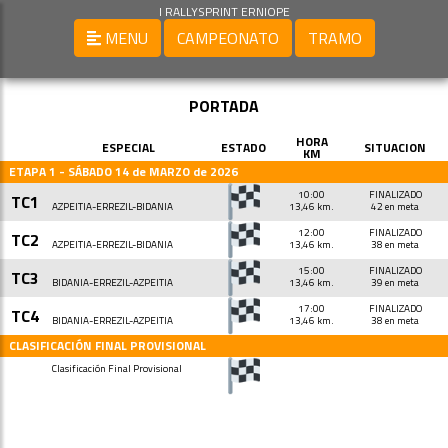
I RALLYSPRINT ERNIOPE
MENU
CAMPEONATO
TRAMO
PORTADA
HORA
ESPECIAL
ESTADO
SITUACION
KM
ETAPA 1 - SÁBADO 14 de MARZO de 2026
10:00
FINALIZADO
TC1
AZPEITIA-ERREZIL-BIDANIA
13,46 km.
42 en meta
12:00
FINALIZADO
TC2
AZPEITIA-ERREZIL-BIDANIA
13,46 km.
38 en meta
15:00
FINALIZADO
TC3
BIDANIA-ERREZIL-AZPEITIA
13,46 km.
39 en meta
17:00
FINALIZADO
TC4
BIDANIA-ERREZIL-AZPEITIA
13,46 km.
38 en meta
CLASIFICACIÓN FINAL PROVISIONAL
Clasificación Final Provisional