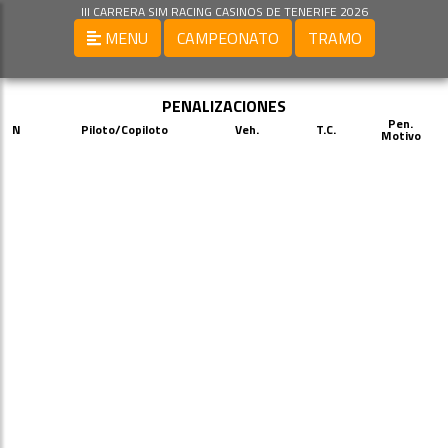
III CARRERA SIM RACING CASINOS DE TENERIFE 2026
MENU
CAMPEONATO
TRAMO
PENALIZACIONES
Pen.
N
Piloto/Copiloto
Veh.
T.C.
Motivo