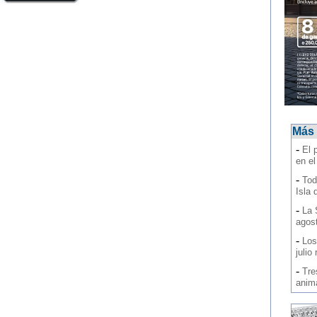
Más 
-
El 
en e
-
Tod
Isla 
-
La 
agos
-
Los
julio
-
Tre
anim