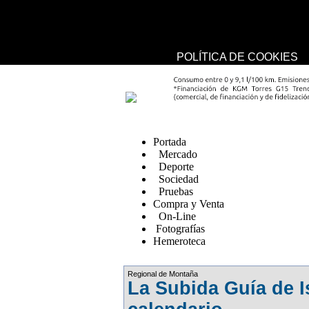
USO DE COOKIES
UTILIZAMOS COOKIES PROPIAS Y DE TERCEROS PARA 
EL AN?ISIS DE HÁBITOS DE NAVEGACIÓN.
SI CONTINÚA NAVEGANDO, CONSIDERAMOS QUE ACEPT
CONFIGURACIÓN, EN NUESTRA
POLÍTICA DE COOKIES
replica watches canada
Portada
Mercado
Deporte
Sociedad
Pruebas
Compra y Venta
On-Line
Fotografías
Hemeroteca
Fake Watches
Regional de Montaña
La Subida Guía de I