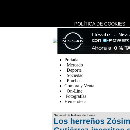
USO DE COOKIES
UTILIZAMOS COOKIES PROPIAS Y DE TERCEROS PARA 
EL AN?ISIS DE HÁBITOS DE NAVEGACIÓN.
SI CONTINÚA NAVEGANDO, CONSIDERAMOS QUE ACEPT
CONFIGURACIÓN, EN NUESTRA
POLÍTICA DE COOKIES
replica watches canada
Portada
Mercado
Deporte
Sociedad
Pruebas
Compra y Venta
On-Line
Fotografías
Hemeroteca
Fake Watches
Nacional de Rallyes de Tierra
Los herreños Zósim