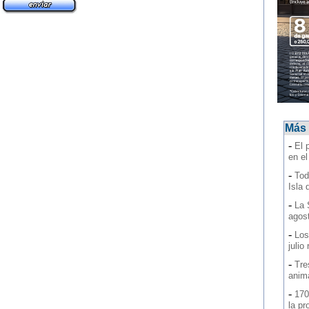
Más 
-
El 
en e
-
Tod
Isla 
-
La 
agos
-
Los
julio
-
Tre
anim
-
170
la pr