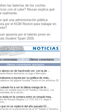
fren las baterías de los coches
ricos con el calor? Nissan explica qué
e realmente.
r qué una administración pública
sta por el KGM Rexton para trabajar en
onte?
san apuesta por el talento joven en
ula Student Spain 2026.
s comentadas
Últimos comentarios
Últimos comentarios aportados:
e alonso es de hacérselo ver. con la de ...
ando Alonso desmiente su fuga a Mercedes.
rabuena a toyota por su politica de redu...
objetivos del gigante mundial Toyota en los próximos 35
sabado fui a ver la última manga de la ...
liza con notable éxito la 41º Subida a Tamaimo, con
 indudable de la afición.
o duda en la compra entre un renault meg...
ba del Renault Megane 1.2 TCE 115 CV: llegar y
erse.
a que no se repita lo del año pasado ...
ctación en la presentación de la 41º Subida a Tamaimo.