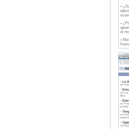
-
¿Su
eléct
ocurr
-
¿Po
apue
el m
-
Nis
Form
Má
- Lo d
en Fern
- Enho
en Los 
años.
- Este 
en Fina
victoria
- Teng
en Prue
manten
- Ojal
en Expe