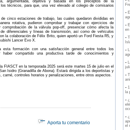
ada, argumentada, objetiva y basada en los preceptos de la
Fre
e los técnicos, para que, una vez elevado al colegio de comisarios
-
E
ag
l de cinco estaciones de trabajo, las cuales quedaron divididas en
anera rotativa, pudieron comprobar y trabajar con ejercicios de
-
E
 y comprobación de la válvula pop-off, presenciar cómo afecta la
en
de diferenciales y líneas de transmisión, así como de vehículos
n la colaboración de Félix Brito, quien aportó un Ford Fiesta R5, y
-
T
tsubishi Lancer Evo X.
Is
 esta formación con una satisfacción general entre todos los
-
L
or haber compartido una productiva tarde de conocimientos y
ag
-
L
 la FIASCT en la temporada 2025 será este martes 15 de julio en el
jul
n Isidro (Granadilla de Abona). Estará dirigida a los deportistas y
-
T
, carné, controles horarios y penalizaciones, entre otros aspectos.
an
-
1
la
-
¿
elé
...............................................................................
oc
-
¿
ap
Aporta tu comentario
el