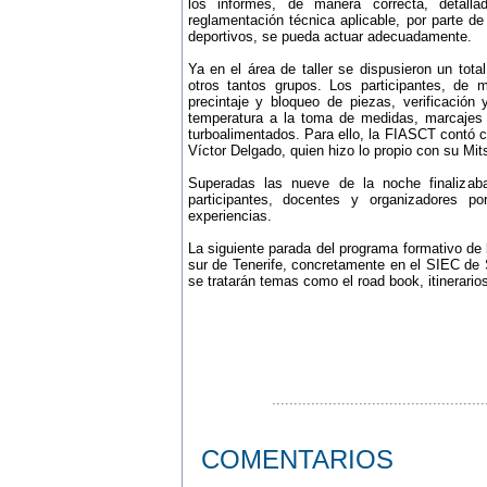
los informes, de manera correcta, detall
reglamentación técnica aplicable, por parte d
deportivos, se pueda actuar adecuadamente.
Ya en el área de taller se dispusieron un tota
otros tantos grupos. Los participantes, de m
precintaje y bloqueo de piezas, verificación
temperatura a la toma de medidas, marcajes 
turboalimentados. Para ello, la FIASCT contó co
Víctor Delgado, quien hizo lo propio con su Mi
Superadas las nueve de la noche finalizaba
participantes, docentes y organizadores p
experiencias.
La siguiente parada del programa formativo de
sur de Tenerife, concretamente en el SIEC de Sa
se tratarán temas como el road book, itinerarios
.................................................
COMENTARIOS