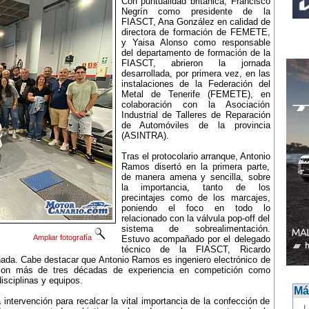
Con puntualidad británica, Francisco
Negrín como presidente de la
FIASCT, Ana González en calidad de
directora de formación de FEMETE,
y Yaisa Alonso como responsable
del departamento de formación de la
FIASCT, abrieron la jornada
desarrollada, por primera vez, en las
instalaciones de la Federación del
Metal de Tenerife (FEMETE), en
colaboración con la Asociación
Industrial de Talleres de Reparación
de Automóviles de la provincia
(ASINTRA).
Tras el protocolario arranque, Antonio
Ramos disertó en la primera parte,
de manera amena y sencilla, sobre
la importancia, tanto de los
precintajes como de los marcajes,
poniendo el foco en todo lo
relacionado con la válvula pop-off del
sistema de sobrealimentación.
Ampliar fotografía
Estuvo acompañado por el delegado
técnico de la FIASCT, Ricardo
ornada. Cabe destacar que Antonio Ramos es ingeniero electrónico de
 con más de tres décadas de experiencia en competición como
isciplinas y equipos.
Más
 intervención para recalcar la vital importancia de la confección de
-
L