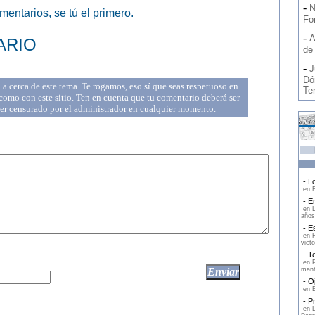
-
N
entarios, se tú el primero.
Fo
-
A
ARIO
de
-
J
Dó
a cerca de este tema. Te rogamos, eso sí que seas respetuoso en
Ten
omo con este sitio. Ten en cuenta que tu comentario deberá ser
ser censurado por el administrador en cualquier momento.
- Lo
en F
- En
en L
años
- Es
en F
victo
- Te
en P
mant
- Oj
en E
- Pr
en L