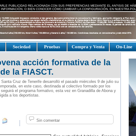
ARLE PUBLICIDAD RELACIONADA CON SUS PREFERENCIAS MEDIANTE EL AN?ISIS DE HÁ
 INFORMACIÓN, O BIEN CONOCER CÓMO CAMBIAR LA CONFIGURACIÓN, EN NUESTRA
POL
e
Sociedad
Pruebas
Compra y Venta
On-Line
vena acción formativa de la
de la FIASCT.
Santa Cruz de Tenerife desarrolló el pasado miércoles 9 de julio su
emporada, en este caso, destinada al colectivo formado por los
 seguirá el programa formativo, esta vez en Granadilla de Abona y
rigida a los deportistas.
Sin comentar