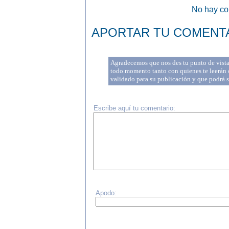
No hay com
APORTAR TU COMENT
Agradecemos que nos des tu punto de vista 
todo momento tanto con quienes te leerán c
validado para su publicación y que podrá 
Escribe aquí tu comentario:
Apodo: