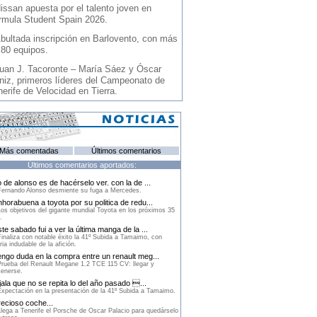
issan apuesta por el talento joven en
rmula Student Spain 2026.
bultada inscripción en Barlovento, con más
 80 equipos.
uan J. Tacoronte – María Sáez y Óscar
niz, primeros líderes del Campeonato de
erife de Velocidad en Tierra.
Más comentadas
Últimos comentarios
Últimos comentarios aportados:
 de alonso es de hacérselo ver. con la de ...
ernando Alonso desmiente su fuga a Mercedes.
horabuena a toyota por su politica de redu...
os objetivos del gigante mundial Toyota en los próximos 35
.
te sabado fui a ver la última manga de la ...
inaliza con notable éxito la 41º Subida a Tamaimo, con
ria indudable de la afición.
ngo duda en la compra entre un renault meg...
rueba del Renault Megane 1.2 TCE 115 CV: llegar y
enerse.
ala que no se repita lo del año pasado ...
xpectación en la presentación de la 41º Subida a Tamaimo.
ecioso coche...
lega a Tenerife el Porsche de Oscar Palacio para quedárselo