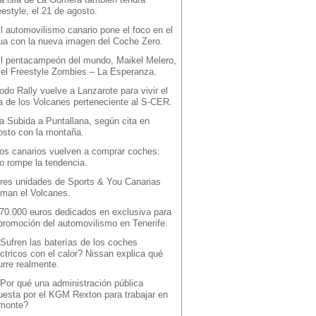
estyle, el 21 de agosto.
l automovilismo canario pone el foco en el
ua con la nueva imagen del Coche Zero.
l pentacampeón del mundo, Maikel Melero,
 el Freestyle Zombies – La Esperanza.
odo Rally vuelve a Lanzarote para vivir el
la de los Volcanes perteneciente al S-CER.
a Subida a Puntallana, según cita en
osto con la montaña.
os canarios vuelven a comprar coches:
io rompe la tendencia.
res unidades de Sports & You Canarias
iman el Volcanes.
70.000 euros dedicados en exclusiva para
 promoción del automovilismo en Tenerife.
Sufren las baterías de los coches
ctricos con el calor? Nissan explica qué
urre realmente.
Por qué una administración pública
uesta por el KGM Rexton para trabajar en
 monte?