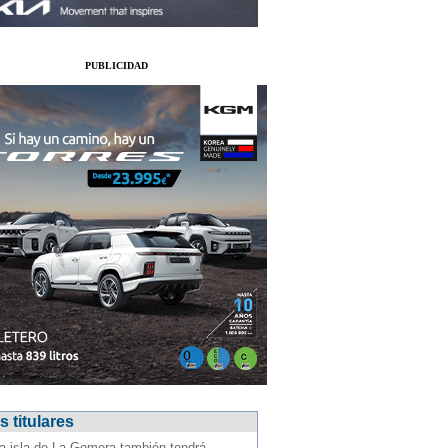
PUBLICIDAD
 titulares
a isla de La Gomera también tendrá