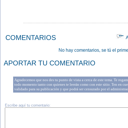
...........................................................................................
COMENTARIOS
Ap
No hay comentarios, se tú el prime
APORTAR TU COMENTARIO
Agradecemos que nos des tu punto de vista a cerca de este tema. Te rogamo
todo momento tanto con quienes te leerán como con este sitio. Ten en cue
validado para su publicación y que podrá ser censurado por el administr
Escribe aquí tu comentario: