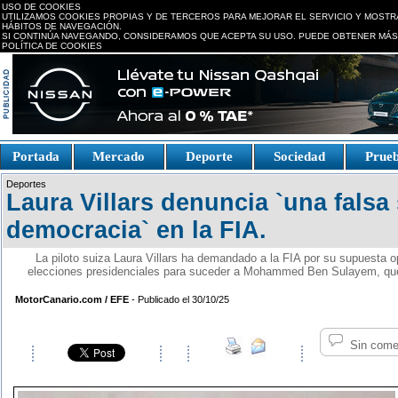
USO DE COOKIES
UTILIZAMOS COOKIES PROPIAS Y DE TERCEROS PARA MEJORAR EL SERVICIO Y MOSTR
HÁBITOS DE NAVEGACIÓN.
SI CONTINÚA NAVEGANDO, CONSIDERAMOS QUE ACEPTA SU USO. PUEDE OBTENER MÁS
POLÍTICA DE COOKIES
replica watches canada
Portada
Mercado
Deporte
Sociedad
Prue
Fake Watches
replica-
Deportes
watch.is
Laura Villars denuncia `una falsa
democracia` en la FIA.
La piloto suiza Laura Villars ha demandado a la FIA por su supuesta o
elecciones presidenciales para suceder a Mohammed Ben Sulayem, que t
MotorCanario.com / EFE
- Publicado el 30/10/25
Sin come