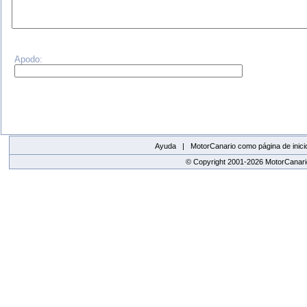
Apodo:
Ayuda |
MotorCanario como página de inici
© Copyright 2001-2026 MotorCanario
replica watches canada