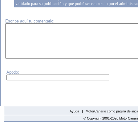
validado para su publicación y que podrá ser censurado por el administr
Escribe aquí tu comentario:
Apodo:
Ayuda |
MotorCanario como página de inici
© Copyright 2001-2026 MotorCanario
replica watches canada