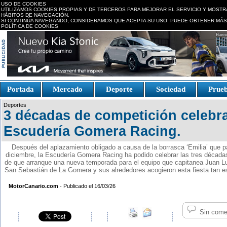
USO DE COOKIES
UTILIZAMOS COOKIES PROPIAS Y DE TERCEROS PARA MEJORAR EL SERVICIO Y MOSTR
HÁBITOS DE NAVEGACIÓN.
SI CONTINÚA NAVEGANDO, CONSIDERAMOS QUE ACEPTA SU USO. PUEDE OBTENER MÁS
POLÍTICA DE COOKIES
replica watches canada
Portada
Mercado
Deporte
Sociedad
Prue
Fake Watches
replica-
Deportes
watch.is
3 décadas de competición celebra
Escudería Gomera Racing.
Después del aplazamiento obligado a causa de la borrasca ‘Emilia’ que 
diciembre, la Escudería Gomera Racing ha podido celebrar las tres décad
de que arranque una nueva temporada para el equipo que capitanea Juan Lui
San Sebastián de La Gomera y sus alrededores acogieron esta fiesta tan es
MotorCanario.com
- Publicado el 16/03/26
Sin come