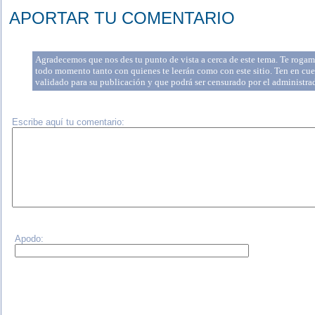
APORTAR TU COMENTARIO
Agradecemos que nos des tu punto de vista a cerca de este tema. Te rogamo
todo momento tanto con quienes te leerán como con este sitio. Ten en cue
validado para su publicación y que podrá ser censurado por el administr
Escribe aquí tu comentario:
Apodo: