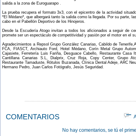
salida a la zona de Euroguarapo .
La prueba recupera el formato 3x3, con el epicentro de la actividad situad
*El Médano*, que albergará tanto la salida como la llegada. Por su parte, la
cabo en el Pabellón Deportivo de los Hinojeros.
Desde la Escudería Atogo invitan a todos los aficionados a seguir de cer
promete ser un espectáculo de competitividad y pasión por el motor en el su
Agradecimientos a Repsol Grupo González Canarias, Cabildo de Tenerife,
FCA, FIASCT, Archiauto Ford, Hotel Médano, Corín Metal Grupo Autom
Cajasiete, Ferretería Luis Fariña, Desguace Cabello, Restaurante Casa 
Cantillana Canarias S.L, Dialprix, Cruz Roja, Copy Center, Grupo At
Restaurante Tamaduste, Rótulos Buzanada, Clínica Dental Adeje, ARC Neu
Hermano Pedro, Juan Carlos Fotógrafo, Jesús Seguridad.
...........................................................................................
COMENTARIOS
Ap
No hay comentarios, se tú el prime