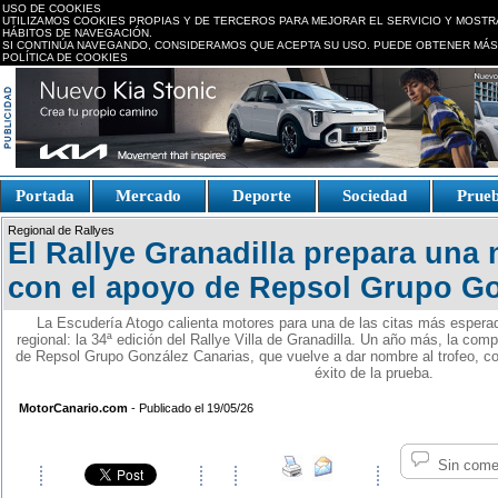
USO DE COOKIES
UTILIZAMOS COOKIES PROPIAS Y DE TERCEROS PARA MEJORAR EL SERVICIO Y MOSTR
HÁBITOS DE NAVEGACIÓN.
SI CONTINÚA NAVEGANDO, CONSIDERAMOS QUE ACEPTA SU USO. PUEDE OBTENER MÁS
POLÍTICA DE COOKIES
replica watches canada
Portada
Mercado
Deporte
Sociedad
Prue
Fake Watches
replica-
Regional de Rallyes
watch.is
El Rallye Granadilla prepara una
con el apoyo de Repsol Grupo Go
La Escudería Atogo calienta motores para una de las citas más esperad
regional: la 34ª edición del Rallye Villa de Granadilla. Un año más, la comp
de Repsol Grupo González Canarias, que vuelve a dar nombre al trofeo, co
éxito de la prueba.
MotorCanario.com
- Publicado el 19/05/26
Sin come