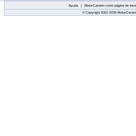
Ayuda |
MotorCanario como página de inici
© Copyright 2001-2026 MotorCanario
replica watches canada