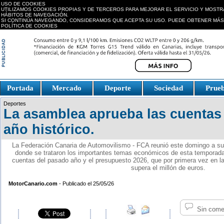
USO DE COOKIES
UTILIZAMOS COOKIES PROPIAS Y DE TERCEROS PARA MEJORAR EL SERVICIO Y MOSTR
HÁBITOS DE NAVEGACIÓN.
SI CONTINÚA NAVEGANDO, CONSIDERAMOS QUE ACEPTA SU USO. PUEDE OBTENER MÁS
POLÍTICA DE COOKIES
replica watches canada
Portada
Mercado
Deporte
Sociedad
Prue
Fake Watches
replica-
Deportes
watch.is
La asamblea aprueba las cuentas
año histórico.
La Federación Canaria de Automovilismo - FCA reunió este domingo a su
donde se trataron los importantes temas económicos de esta temporada. 
cuentas del pasado año y el presupuesto 2026, que por primera vez en la
supera el millón de euros.
MotorCanario.com
- Publicado el 25/05/26
Sin come