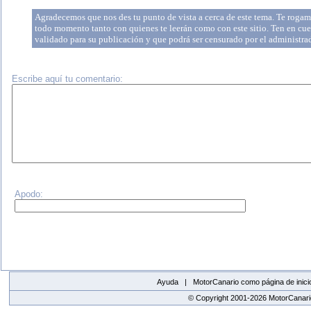
Agradecemos que nos des tu punto de vista a cerca de este tema. Te rogamo
todo momento tanto con quienes te leerán como con este sitio. Ten en cue
validado para su publicación y que podrá ser censurado por el administr
Escribe aquí tu comentario:
Apodo:
Ayuda |
MotorCanario como página de inici
© Copyright 2001-2026 MotorCanario