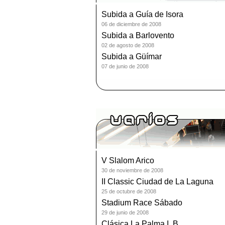
Subida a Guía de Isora
06 de diciembre de 2008
Subida a Barlovento
02 de agosto de 2008
Subida a Güímar
07 de junio de 2008
V Slalom Arico
30 de noviembre de 2008
II Classic Ciudad de La Laguna
25 de octubre de 2008
Stadium Race Sábado
29 de junio de 2008
Clásica La Palma I. B.