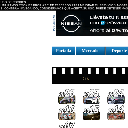
USO DE COOKIES
UTILIZAMOS COOKIES PROPIAS Y DE TERCEROS PARA MEJORAR EL SERVICIO Y MOSTR
SI CONTINÚA NAVEGANDO, CONSIDERAMOS QUE ACEPTA SU USO. PUEDE OBTENER MÁS
replica watches canada
Portada
Mercado
Deport
Fake Watches