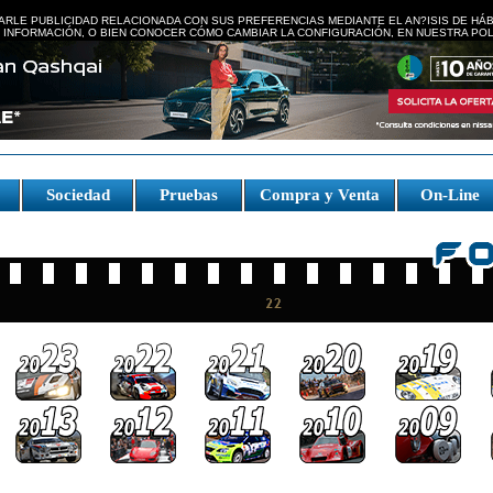
ARLE PUBLICIDAD RELACIONADA CON SUS PREFERENCIAS MEDIANTE EL AN?ISIS DE HÁ
 INFORMACIÓN, O BIEN CONOCER CÓMO CAMBIAR LA CONFIGURACIÓN, EN NUESTRA
POL
e
Sociedad
Pruebas
Compra y Venta
On-Line