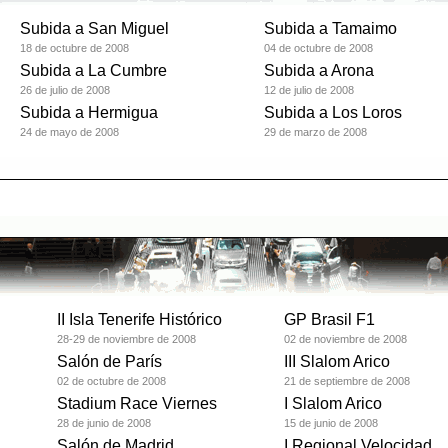
Subida a San Miguel
Subida a Tamaimo
18 de octubre de 2008
04 de octubre de 2008
Subida a La Cumbre
Subida a Arona
26 de julio de 2008
12 de julio de 2008
Subida a Hermigua
Subida a Los Loros
24 de mayo de 2008
29 de marzo de 2008
II Isla Tenerife Histórico
GP Brasil F1
28-29 de noviembre de 2008
02 de noviembre de 2008
Salón de París
III Slalom Arico
02 de octubre de 2008
21 de septiembre de 2008
Stadium Race Viernes
I Slalom Arico
28 de junio de 2008
15 de junio de 2008
Salón de Madrid
I Regional Velocidad