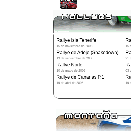
Rallye Isla Tenerife
Ra
15 de noviembre de 2008
15 
Rallye de Adeje (Shakedown)
Ra
13 de septiembre de 2008
21 
Rallye Norte
Ra
10 de mayo de 2008
03 
Rallye de Canarias P.1
Ra
19 de abril de 2008
19 