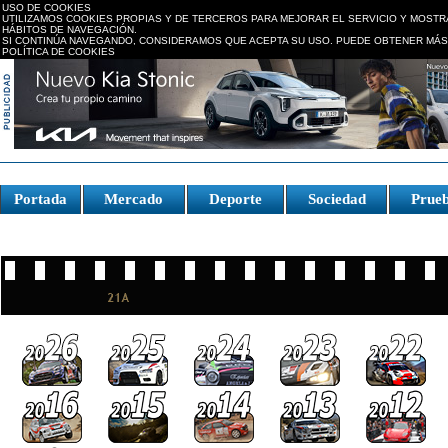
USO DE COOKIES
UTILIZAMOS COOKIES PROPIAS Y DE TERCEROS PARA MEJORAR EL SERVICIO Y MOSTR
HÁBITOS DE NAVEGACIÓN.
SI CONTINÚA NAVEGANDO, CONSIDERAMOS QUE ACEPTA SU USO. PUEDE OBTENER MÁS
POLÍTICA DE COOKIES
replica watches canada
Portada
Mercado
Deporte
Sociedad
Prue
Fake Watches