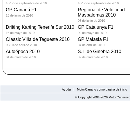
16/17 de septiembre de 2010
16/17 de septiembre de 2010
GP Canadá F1
Regional de Velocidad
Maspalomas 2010
13 de junio de 2010
06 de junio de 2010
Drifting Karting Tenerife Sur 2010
GP Catalunya F1
16 de mayo de 2010
09 de mayo de 2010
Classic Villa de Tegueste 2010
GP Malasia F1
09/10 de abril de 2010
04 de abril de 2010
Autoépoca 2010
S. I. de Ginebra 2010
04 de marzo de 2010
02 de marzo de 2010
Ayuda |
MotorCanario como página de inicio
© Copyright 2001-2026 MotorCanario.c