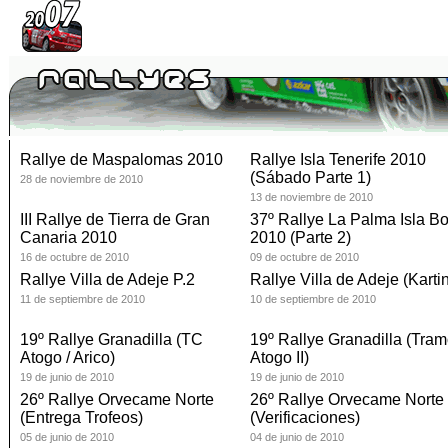
Rallye de Maspalomas 2010
Rallye Isla Tenerife 2010
(Sábado Parte 1)
28 de noviembre de 2010
13 de noviembre de 2010
III Rallye de Tierra de Gran
37º Rallye La Palma Isla Bo
Canaria 2010
2010 (Parte 2)
16 de octubre de 2010
09 de octubre de 2010
Rallye Villa de Adeje P.2
Rallye Villa de Adeje (Karti
11 de septiembre de 2010
10 de septiembre de 2010
19º Rallye Granadilla (TC
19º Rallye Granadilla (Tra
Atogo / Arico)
Atogo II)
19 de junio de 2010
19 de junio de 2010
26º Rallye Orvecame Norte
26º Rallye Orvecame Norte
(Entrega Trofeos)
(Verificaciones)
05 de junio de 2010
04 de junio de 2010