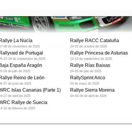
Rallye La Nucía
Rallye RACC Cataluña
07-08 de noviembre de 2025
24-25 de octubre de 2025
Rallyraid de Portugal
Rallye Princesa de Asturias
26-27-28 de septiembre de 2025
12-13 de septiembre de 2025
Baja España Aragón
Rallye Rías Baixas
25-26 de julio de 2025
04-05 de julio de 2025
Rallye Reino de León
RallySprint Arico
06-07 de junio de 2025
24 de mayo de 2025
WRC Islas Canarias (Parte 1)
Rallye Sierra Morena
24-27 de abril de 2025
04-05-06 de abril de 2025
WRC Rallye de Suecia
14-16 de febrero de 2025