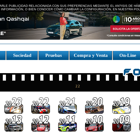
ARLE PUBLICIDAD RELACIONADA CON SUS PREFERENCIAS MEDIANTE EL AN?ISIS DE HÁ
 INFORMACIÓN, O BIEN CONOCER CÓMO CAMBIAR LA CONFIGURACIÓN, EN NUESTRA
POL
e
Sociedad
Pruebas
Compra y Venta
On-Line