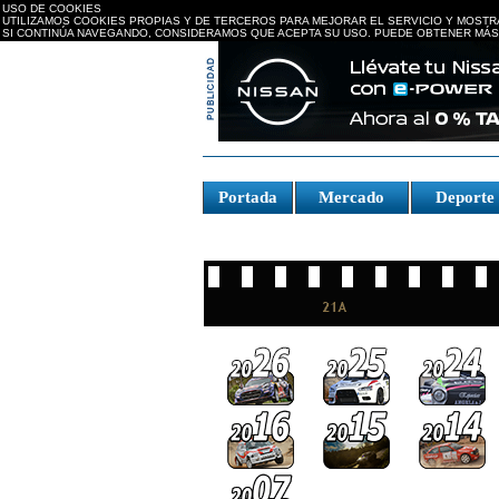
USO DE COOKIES
UTILIZAMOS COOKIES PROPIAS Y DE TERCEROS PARA MEJORAR EL SERVICIO Y MOSTR
SI CONTINÚA NAVEGANDO, CONSIDERAMOS QUE ACEPTA SU USO. PUEDE OBTENER MÁS
replica watches canada
Portada
Mercado
Deport
Fake Watches