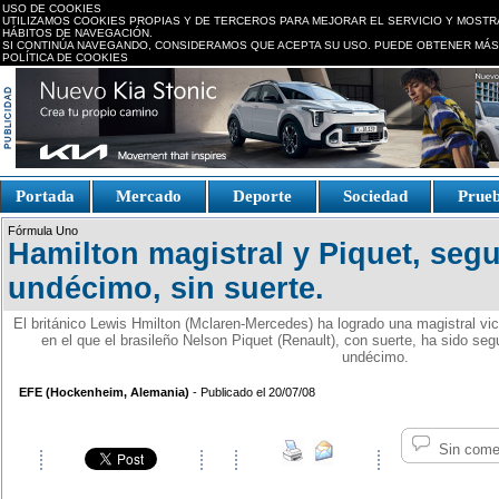
USO DE COOKIES
UTILIZAMOS COOKIES PROPIAS Y DE TERCEROS PARA MEJORAR EL SERVICIO Y MOSTR
HÁBITOS DE NAVEGACIÓN.
SI CONTINÚA NAVEGANDO, CONSIDERAMOS QUE ACEPTA SU USO. PUEDE OBTENER MÁS
POLÍTICA DE COOKIES
replica watches canada
Portada
Mercado
Deporte
Sociedad
Prue
Fake Watches
replica-
Fórmula Uno
watch.is
Hamilton magistral y Piquet, seg
undécimo, sin suerte.
El británico Lewis Hmilton (Mclaren-Mercedes) ha logrado una magistral vi
en el que el brasileño Nelson Piquet (Renault), con suerte, ha sido segu
undécimo.
EFE (Hockenheim, Alemania)
- Publicado el 20/07/08
Sin come