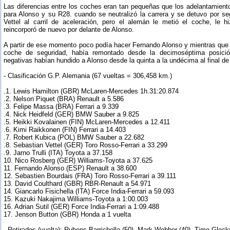
Las diferencias entre los coches eran tan pequeñas que los adelantamientos
para Alonso y su R28. cuando se neutralizó la carrera y se detuvo por se
Vettel al carril de aceleración, pero el alemán le metió el coche, le 
reincorporó de nuevo por delante de Alonso.
A partir de ese momento poco podía hacer Fernando Alonso y mientras que 
coche de seguridad, había remontado desde la decimoséptima posició
negativas habían hundido a Alonso desde la quinta a la undécima al final de 
- Clasificación G.P. Alemania (67 vueltas = 306,458 km.)
.1. Lewis Hamilton (GBR) McLaren-Mercedes 1h.31:20.874
.2. Nelson Piquet (BRA) Renault a 5.586
.3. Felipe Massa (BRA) Ferrari a 9.339
.4. Nick Heidfeld (GER) BMW Sauber a 9.825
.5. Heikki Kovalainen (FIN) McLaren-Mercedes a 12.411
.6. Kimi Raikkonen (FIN) Ferrari a 14.403
.7. Robert Kubica (POL) BMW Sauber a 22.682
.8. Sebastian Vettel (GER) Toro Rosso-Ferrari a 33.299
.9. Jarno Trulli (ITA) Toyota a 37.158
10. Nico Rosberg (GER) Williams-Toyota a 37.625
11. Fernando Alonso (ESP) Renault a 38.600
12. Sebastien Bourdais (FRA) Toro Rosso-Ferrari a 39.111
13. David Coulthard (GBR) RBR-Renault a 54.971
14. Giancarlo Fisichella (ITA) Force India-Ferrari a 59.093
15. Kazuki Nakajima Williams-Toyota a 1:00.003
16. Adrian Sutil (GER) Force India-Ferrari a 1:09.488
17. Jenson Button (GBR) Honda a 1 vuelta
- Retirados (vuelta): Rubens Barrichello (50), Mark Webber (40), Timo Glock