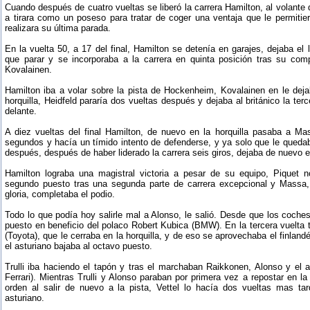
Cuando después de cuatro vueltas se liberó la carrera Hamilton, al volante 
a tirara como un poseso para tratar de coger una ventaja que le permit
realizara su última parada.
En la vuelta 50, a 17 del final, Hamilton se detenía en garajes, dejaba el 
que parar y se incorporaba a la carrera en quinta posición tras su com
Kovalainen.
Hamilton iba a volar sobre la pista de Hockenheim, Kovalainen en le deja
horquilla, Heidfeld pararía dos vueltas después y dejaba al británico la te
delante.
A diez vueltas del final Hamilton, de nuevo en la horquilla pasaba a Ma
segundos y hacía un tímido intento de defenderse, y ya solo que le queda
después, después de haber liderado la carrera seis giros, dejaba de nuevo el
Hamilton lograba una magistral victoria a pesar de su equipo, Piquet 
segundo puesto tras una segunda parte de carrera excepcional y Massa
gloria, completaba el podio.
Todo lo que podía hoy salirle mal a Alonso, le salió. Desde que los coch
puesto en beneficio del polaco Robert Kubica (BMW). En la tercera vuelta tra
(Toyota), que le cerraba en la horquilla, y de eso se aprovechaba el finland
el asturiano bajaba al octavo puesto.
Trulli iba haciendo el tapón y tras el marchaban Raikkonen, Alonso y el 
Ferrari). Mientras Trulli y Alonso paraban por primera vez a repostar en
orden al salir de nuevo a la pista, Vettel lo hacía dos vueltas mas ta
asturiano.