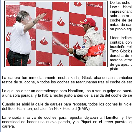
De las ocho 
Lewis Hami
impresionan
solo contra e
coche de se
mitad de car
su propio eq
Líder indisc
contaba con
brasileño Fe
Timo Glock (
derecha de s
marcha atrás
de garajes, 
pista.
La carrera fue inmediatamente neutralizada, Glock abandonaba tambaleá
restos de su coche, y todos los coches se reagrupaban tras el coche de se
Lo que iba a ser un contratiempo para Hamilton, iba a ser un golpe de suerte
a una sola parada, y la había hecho justo antes de la salida del coche de se
Cuando se abrió la calle de garajes para repostar, todos los coches lo hici
del líder Hamilton, del alemán Nick Heidfeld (BMW).
La entrada masiva de coches para repostar dejaban a Hamilton y Heid
necesidad de hacer una nueva parada, y a Piquet en el tercer puesto, qu
carrera.