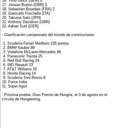
16. Timo Glock (GER) 5
17. Jenson Button (GBR) 3
18. Sebastien Bourdais (FRA) 2
19. Giancarlo Fisichella (ITA)
20. Takuma Sato (JPN)
21. Anthony Davidson (GBR)
22. Adrian Sutil (GER)
- Clasificación campeonato del mundo de constructores:
.1. Scudería Ferrari Marlboro 105 puntos
.2. BMW Sauber 89
.3. Vodafone McLaren-Mercedes 86
.4. Panasonic Toyota 25
.5. Red Bull Racing 24
.6. ING Renault 23
.7. AT&T Williams 16
.8. Honda Racing 14
.9. Scudería Toro Rosso 8
10. Force India
11. Súper Aguri
- Próxima prueba: Gran Premio de Hungria, el 3 de agosto en el
circuito de Hungaroring.