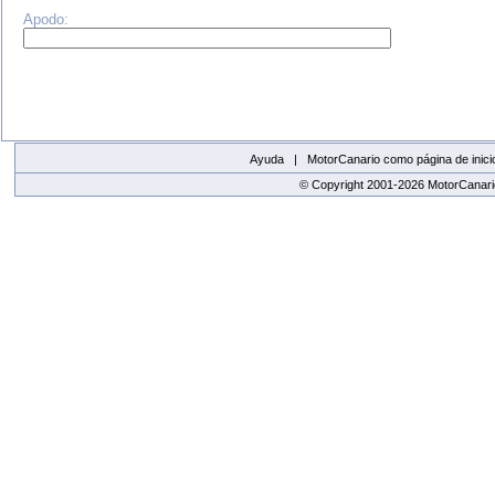
Apodo:
Ayuda |
MotorCanario como página de inici
© Copyright 2001-2026 MotorCanario
replica watches canada