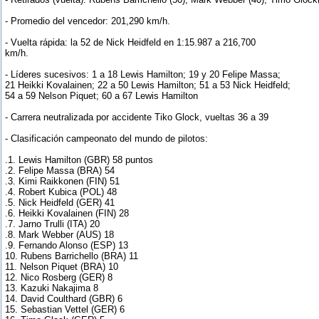
- Promedio del vencedor: 201,290 km/h.
- Vuelta rápida: la 52 de Nick Heidfeld en 1:15.987 a 216,700
km/h.
- Líderes sucesivos: 1 a 18 Lewis Hamilton; 19 y 20 Felipe Massa;
21 Heikki Kovalainen; 22 a 50 Lewis Hamilton; 51 a 53 Nick Heidfeld;
54 a 59 Nelson Piquet; 60 a 67 Lewis Hamilton
- Carrera neutralizada por accidente Tiko Glock, vueltas 36 a 39
- Clasificación campeonato del mundo de pilotos:
.1. Lewis Hamilton (GBR) 58 puntos
.2. Felipe Massa (BRA) 54
.3. Kimi Raikkonen (FIN) 51
.4. Robert Kubica (POL) 48
.5. Nick Heidfeld (GER) 41
.6. Heikki Kovalainen (FIN) 28
.7. Jarno Trulli (ITA) 20
.8. Mark Webber (AUS) 18
.9. Fernando Alonso (ESP) 13
10. Rubens Barrichello (BRA) 11
11. Nelson Piquet (BRA) 10
12. Nico Rosberg (GER) 8
13. Kazuki Nakajima 8
14. David Coulthard (GBR) 6
15. Sebastian Vettel (GER) 6