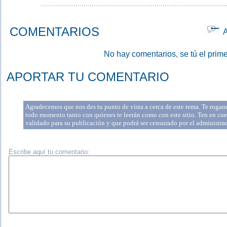
...........................................................................................
COMENTARIOS
Ap
No hay comentarios, se tú el prime
APORTAR TU COMENTARIO
Agradecemos que nos des tu punto de vista a cerca de este tema. Te rogamo
todo momento tanto con quienes te leerán como con este sitio. Ten en cue
validado para su publicación y que podrá ser censurado por el administr
Escribe aquí tu comentario: