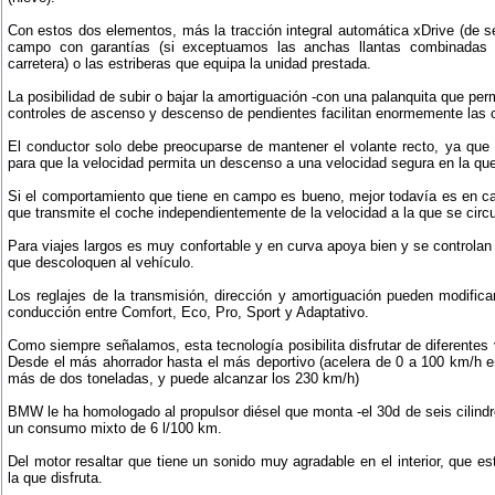
Con estos dos elementos, más la tracción integral automática xDrive (de se
campo con garantías (si exceptuamos las anchas llantas combinada
carretera) o las estriberas que equipa la unidad prestada.
La posibilidad de subir o bajar la amortiguación -con una palanquita que perm
controles de ascenso y descenso de pendientes facilitan enormemente las 
El conductor solo debe preocuparse de mantener el volante recto, ya que 
para que la velocidad permita un descenso a una velocidad segura en la que 
Si el comportamiento que tiene en campo es bueno, mejor todavía es en ca
que transmite el coche independientemente de la velocidad a la que se circu
Para viajes largos es muy confortable y en curva apoya bien y se controlan
que descoloquen al vehículo.
Los reglajes de la transmisión, dirección y amortiguación pueden modific
conducción entre Comfort, Eco, Pro, Sport y Adaptativo.
Como siempre señalamos, esta tecnología posibilita disfrutar de diferentes
Desde el más ahorrador hasta el más deportivo (acelera de 0 a 100 km/h 
más de dos toneladas, y puede alcanzar los 230 km/h)
BMW le ha homologado al propulsor diésel que monta -el 30d de seis cilin
un consumo mixto de 6 l/100 km.
Del motor resaltar que tiene un sonido muy agradable en el interior, que e
la que disfruta.