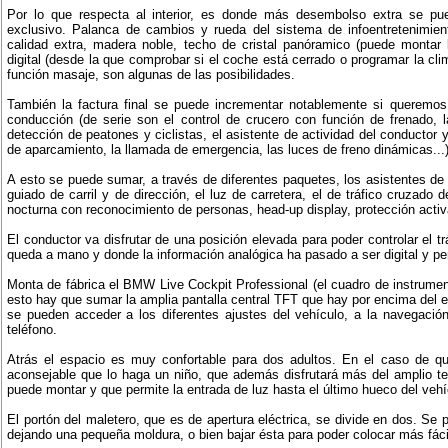
Por lo que respecta al interior, es donde más desembolso extra se pu
exclusivo. Palanca de cambios y rueda del sistema de infoentretenimient
calidad extra, madera noble, techo de cristal panóramico (puede montar le
digital (desde la que comprobar si el coche está cerrado o programar la cli
función masaje, son algunas de las posibilidades.
También la factura final se puede incrementar notablemente si queremos
conducción (de serie son el control de crucero con función de frenado, l
detección de peatones y ciclistas, el asistente de actividad del conductor
de aparcamiento, la llamada de emergencia, las luces de freno dinámicas...)
A esto se puede sumar, a través de diferentes paquetes, los asistentes de
guiado de carril y de dirección, el luz de carretera, el de tráfico cruzado 
nocturna con reconocimiento de personas, head-up display, protección activa
El conductor va disfrutar de una posición elevada para poder controlar el t
queda a mano y donde la información analógica ha pasado a ser digital y pe
Monta de fábrica el BMW Live Cockpit Professional (el cuadro de instrument
esto hay que sumar la amplia pantalla central TFT que hay por encima del e
se pueden acceder a los diferentes ajustes del vehículo, a la navegació
teléfono.
Atrás el espacio es muy confortable para dos adultos. En el caso de q
aconsejable que lo haga un niño, que además disfrutará más del amplio t
puede montar y que permite la entrada de luz hasta el último hueco del vehí
El portón del maletero, que es de apertura eléctrica, se divide en dos. Se p
dejando una pequeña moldura, o bien bajar ésta para poder colocar más fáci