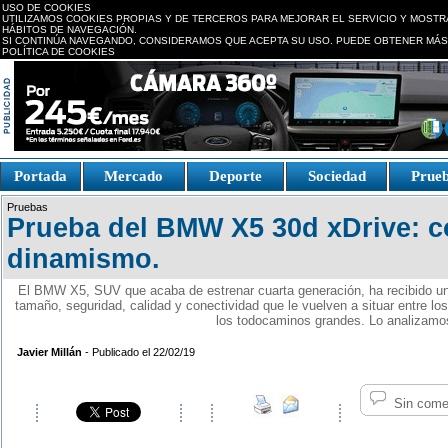
USO DE COOKIES
UTILIZAMOS COOKIES PROPIAS Y DE TERCEROS PARA MEJORAR EL SERVICIO Y MOSTR
HÁBITOS DE NAVEGACIÓN.
SI CONTINÚA NAVEGANDO, CONSIDERAMOS QUE ACEPTA SU USO. PUEDE OBTENER MÁS
POLÍTICA DE COOKIES
replica watches canada
Portada
Mercado
Deporte
Sociedad
Prue
Fake Watches
replica-
Pruebas
watch.is
Prueba del BMW X5 30d xDrive: c
dinamismo.
El BMW X5, SUV que acaba de estrenar cuarta generación, ha recibido una
tamaño, seguridad, calidad y conectividad que le vuelven a situar entre l
los todocaminos grandes. Lo analizamo
Javier Millán
- Publicado el 22/02/19
Sin come