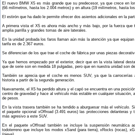
El nuevo BMW X5 es más grande que su predecesor, ya que crece en long
(66 milímetros, hasta los 2.004 metros) y en altura (19 milímetros, hasta lo
El estirón que ha dado le permite ofrecer dos asientos adicionales en la part
A primera vista el X5 es ahora más ancho y más bajo, por la fuerza que tr
amplia parrilla y grandes tomas de aire laterales.
En la unidad probada los faros llaman aún más la atención ya que equipan
tarifa es de 2.367 euros.
Se diferencian de los que trae el coche de fábrica por unas piezas decorati
Ya que hemos empezado por el exterior, decir que en la vista lateral dest
que de serie son en medida 18 pulgadas, pero que en nuestra unidad son d
También se aprecia que el coche es menos SUV, ya que la carrocerías 
historia a partir de la segunda generación.
Nuevamente, el X5 ha perdido altura y el capó se encuentra en una posición 
centro de gravedad y hace al vehículo más estable en cualquier situación, 
de pesos.
En la vista trasera también se ha tendido a aburguesar más el vehículo. S
el paquete opcional xOffroad (3.491 euros) las protecciones delanteras y 
más agresivo a este SUV.
En el paquete xOffroad también se incluye la suspensión neumática 
todoterreno que incluye los modos xSand (para tierra), xRocks (rocas), x
(nieve).