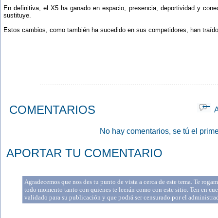
En definitiva, el X5 ha ganado en espacio, presencia, deportividad y cone
sustituye.
Estos cambios, como también ha sucedido en sus competidores, han traído u
...........................................................................................
COMENTARIOS
Ap
No hay comentarios, se tú el prime
APORTAR TU COMENTARIO
Agradecemos que nos des tu punto de vista a cerca de este tema. Te rogamo
todo momento tanto con quienes te leerán como con este sitio. Ten en cue
validado para su publicación y que podrá ser censurado por el administr