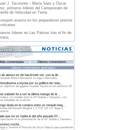
uan J. Tacoronte – María Sáez y Óscar
niz, primeros líderes del Campeonato de
erife de Velocidad en Tierra.
vesport avanza en los preparativos previos
`volcanes`.
uevos líderes en Las Palmas tras el fin de
mana.
Más comentadas
Últimos comentarios
Últimos comentarios aportados:
 de alonso es de hacérselo ver. con la de ...
ernando Alonso desmiente su fuga a Mercedes.
horabuena a toyota por su politica de redu...
os objetivos del gigante mundial Toyota en los próximos 35
.
te sabado fui a ver la última manga de la ...
inaliza con notable éxito la 41º Subida a Tamaimo, con
ria indudable de la afición.
ngo duda en la compra entre un renault meg...
rueba del Renault Megane 1.2 TCE 115 CV: llegar y
enerse.
ala que no se repita lo del año pasado ...
xpectación en la presentación de la 41º Subida a Tamaimo.
ecioso coche...
lega a Tenerife el Porsche de Oscar Palacio para quedárselo