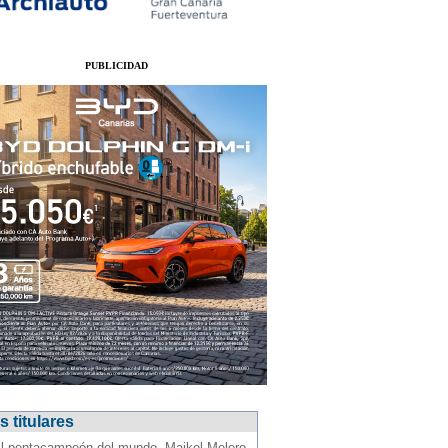
PUBLICIDAD
 titulares
l pentacampeón del mundo, Maikel Melero,