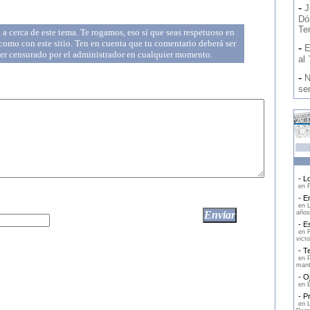
-
J
Dó
Ten
a cerca de este tema. Te rogamos, eso sí que seas respetuoso en
omo con este sitio. Ten en cuenta que tu comentario deberá ser
-
E
ser censurado por el administrador en cualquier momento.
al 
-
N
se
- Lo
en F
- En
en L
años
- Es
en F
victo
- Te
en P
mant
- Oj
en E
- Pr
en L