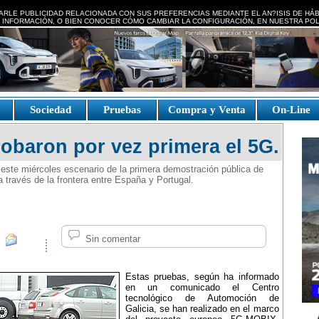
ARLE PUBLICIDAD RELACIONADA CON SUS PREFERENCIAS MEDIANTE EL AN?ISIS DE HÁ
 INFORMACIÓN, O BIEN CONOCER CÓMO CAMBIAR LA CONFIGURACIÓN, EN NUESTRA
POL
e
Sociedad
Pruebas
Compra y Venta
On-Line
obaron por vez primera el 5G.
 este miércoles escenario de la primera demostración pública de
través de la frontera entre España y Portugal.
Sin comentar
Estas pruebas, según ha informado
en un comunicado el Centro
tecnológico de Automoción de
Galicia, se han realizado en el marco