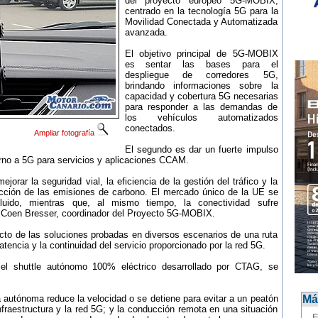
del proyecto europeo 5G-MOBIX,
centrado en la tecnología 5G para la
Movilidad Conectada y Automatizada
avanzada.
El objetivo principal de 5G-MOBIX
es sentar las bases para el
despliegue de corredores 5G,
brindando informaciones sobre la
capacidad y cobertura 5G necesarias
para responder a las demandas de
los vehículos automatizados
conectados.
Ampliar fotografía
El segundo es dar un fuerte impulso
orno a 5G para servicios y aplicaciones CCAM.
jorar la seguridad vial, la eficiencia de la gestión del tráfico y la
cción de las emisiones de carbono. El mercado único de la UE se
 fluido, mientras que, al mismo tiempo, la conectividad sufre
cho Coen Bresser, coordinador del Proyecto 5G-MOBIX.
cto de las soluciones probadas en diversos escenarios de una ruta
latencia y la continuidad del servicio proporcionado por la red 5G.
n el shuttle autónomo 100% eléctrico desarrollado por CTAG, se
 autónoma reduce la velocidad o se detiene para evitar a un peatón
Más
nfraestructura y la red 5G; y la conducción remota en una situación
-
E