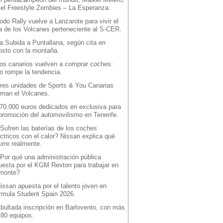
 el Freestyle Zombies – La Esperanza.
odo Rally vuelve a Lanzarote para vivir el
la de los Volcanes perteneciente al S-CER.
a Subida a Puntallana, según cita en
osto con la montaña.
os canarios vuelven a comprar coches:
io rompe la tendencia.
res unidades de Sports & You Canarias
iman el Volcanes.
70.000 euros dedicados en exclusiva para
 promoción del automovilismo en Tenerife.
Sufren las baterías de los coches
ctricos con el calor? Nissan explica qué
urre realmente.
Por qué una administración pública
uesta por el KGM Rexton para trabajar en
 monte?
issan apuesta por el talento joven en
rmula Student Spain 2026.
bultada inscripción en Barlovento, con más
 80 equipos.