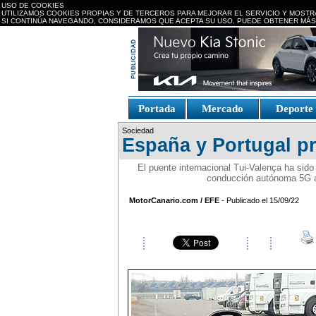
USO DE COOKIES
UTILIZAMOS COOKIES PROPIAS Y DE TERCEROS PARA MEJORAR EL SERVICIO Y MOSTR
SI CONTINÚA NAVEGANDO, CONSIDERAMOS QUE ACEPTA SU USO. PUEDE OBTENER MÁS
replica watches canada
Portada
Mercado
Deport
Fake Watches
replica-
Sociedad
watch.is
España y Portugal pr
El puente internacional Tui-Valença ha sido
conducción autónoma 5G a 
MotorCanario.com / EFE
- Publicado el 15/09/22