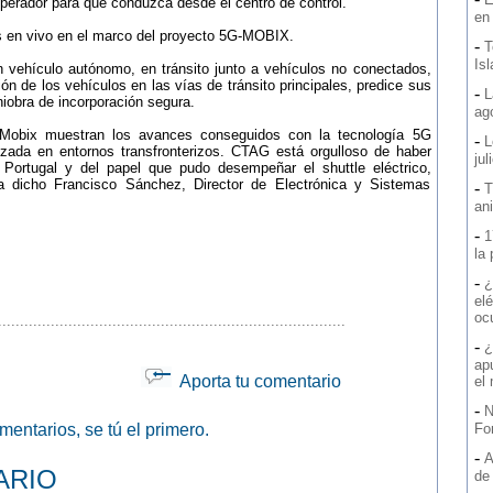
 operador para que conduzca desde el centro de control.
en
 en vivo en el marco del proyecto 5G-MOBIX.
-
T
Is
 vehículo autónomo, en tránsito junto a vehículos no conectados,
ión de los vehículos en las vías de tránsito principales, predice sus
-
L
niobra de incorporación segura.
ag
-Mobix muestran los avances conseguidos con la tecnología 5G
-
L
zada en entornos transfronterizos. CTAG está orgulloso de haber
jul
 Portugal y del papel que pudo desempeñar el shuttle eléctrico,
 dicho Francisco Sánchez, Director de Electrónica y Sistemas
-
T
an
-
1
la
-
¿
elé
oc
...............................................................................
-
¿
ap
Aporta tu comentario
el
-
N
entarios, se tú el primero.
Fo
-
A
ARIO
de