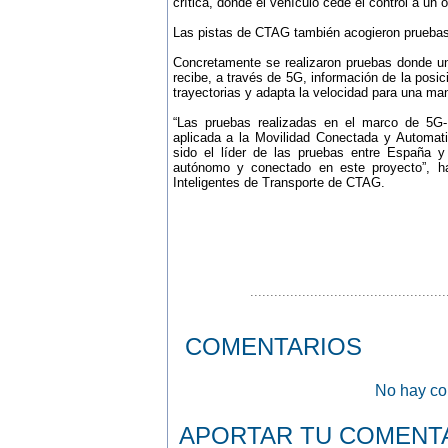
crítica, donde el vehículo cede el control a un
Las pistas de CTAG también acogieron pruebas
Concretamente se realizaron pruebas donde un
recibe, a través de 5G, información de la posic
trayectorias y adapta la velocidad para una ma
“Las pruebas realizadas en el marco de 5G
aplicada a la Movilidad Conectada y Automati
sido el líder de las pruebas entre España y
autónomo y conectado en este proyecto”, ha
Inteligentes de Transporte de CTAG.
.................................................
COMENTARIOS
No hay com
APORTAR TU COMENT