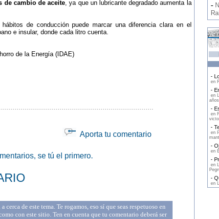
os de cambio de aceite
, ya que un lubricante degradado aumenta la
-
N
Ra
s hábitos de conducción puede marcar una diferencia clara en el
o e insular, donde cada litro cuenta.
horro de la Energía (IDAE)
- Lo
en F
- En
en L
años
...............................................................................
- Es
en F
victo
- Te
Aporta tu comentario
en P
mant
- Oj
en E
entarios, se tú el primero.
- Pr
en L
Pegr
ARIO
- Qu
en L
a cerca de este tema. Te rogamos, eso sí que seas respetuoso en
omo con este sitio. Ten en cuenta que tu comentario deberá ser