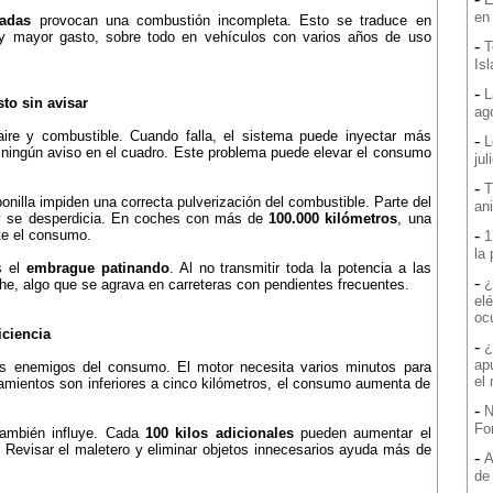
en
tadas
provocan una combustión incompleta. Esto se traduce en
r y mayor gasto, sobre todo en vehículos con varios años de uso
-
T
Is
-
L
o sin avisar
ag
ire y combustible. Cuando falla, el sistema puede inyectar más
-
L
 ningún aviso en el cuadro. Este problema puede elevar el consumo
jul
-
T
nilla impiden una correcta pulverización del combustible. Parte del
an
 y se desperdicia. En coches con más de
100.000 kilómetros
, una
-
te el consumo.
1
la
s el
embrague patinando
. Al no transmitir toda la potencia a las
-
¿
he, algo que se agrava en carreteras con pendientes frecuentes.
elé
oc
iciencia
-
¿
ap
 enemigos del consumo. El motor necesita varios minutos para
el
zamientos son inferiores a cinco kilómetros, el consumo aumenta de
-
N
Fo
ambién influye. Cada
100 kilos adicionales
pueden aumentar el
. Revisar el maletero y eliminar objetos innecesarios ayuda más de
-
A
de