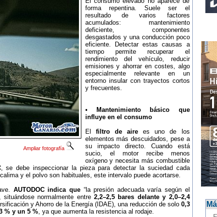
El consumo elevado no aparece de
forma repentina. Suele ser el
resultado de varios factores
acumulados: mantenimiento
deficiente, componentes
desgastados y una conducción poco
eficiente. Detectar estas causas a
tiempo permite recuperar el
rendimiento del vehículo, reducir
emisiones y ahorrar en costes, algo
especialmente relevante en un
entorno insular con trayectos cortos
y frecuentes.
•
Mantenimiento básico que
influye en el consumo
El
filtro de aire
es uno de los
elementos más descuidados, pese a
su impacto directo. Cuando está
Ampliar fotografía
sucio, el motor recibe menos
oxígeno y necesita más combustible
C
, se debe inspeccionar la pieza para detectar la suciedad cada
alima y el polvo son habituales, este intervalo puede acortarse.
lave.
AUTODOC indica que
“la presión adecuada varía según el
”, situándose normalmente entre
2,2–2,5 bares delante y 2,0–2,4
Más
ersificación y Ahorro de la Energía (IDAE), una reducción de solo
0,3
3 % y un 5 %
, ya que aumenta la resistencia al rodaje.
-
E