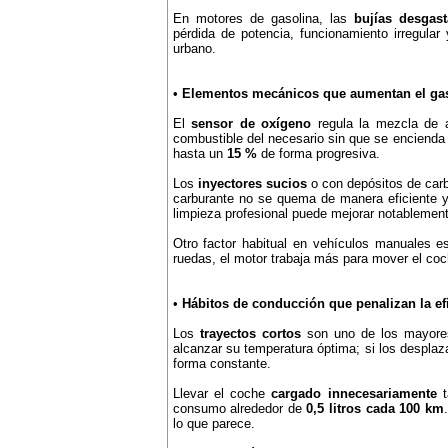
En motores de gasolina, las
bujías desgas
pérdida de potencia, funcionamiento irregula
urbano.
•
Elementos mecánicos que aumentan el gast
El
sensor de oxígeno
regula la mezcla de a
combustible del necesario sin que se encienda
hasta un
15 %
de forma progresiva.
Los
inyectores sucios
o con depósitos de carbo
carburante no se quema de manera eficiente
limpieza profesional puede mejorar notablemen
Otro factor habitual en vehículos manuales e
ruedas, el motor trabaja más para mover el coc
•
Hábitos de conducción que penalizan la ef
Los
trayectos cortos
son uno de los mayores
alcanzar su temperatura óptima; si los despla
forma constante.
Llevar el coche
cargado innecesariamente
t
consumo alrededor de
0,5 litros cada 100 km
lo que parece.