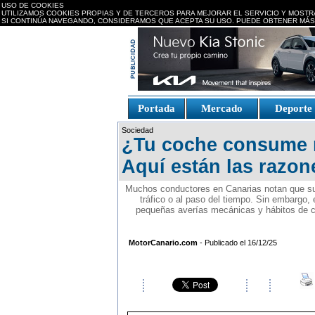
USO DE COOKIES
UTILIZAMOS COOKIES PROPIAS Y DE TERCEROS PARA MEJORAR EL SERVICIO Y MOSTR
SI CONTINÚA NAVEGANDO, CONSIDERAMOS QUE ACEPTA SU USO. PUEDE OBTENER MÁS
replica watches canada
Portada
Mercado
Deport
Fake Watches
replica-
Sociedad
watch.is
¿Tu coche consume m
Aquí están las razo
Muchos conductores en Canarias notan que su
tráfico o al paso del tiempo. Sin embargo,
pequeñas averías mecánicas y hábitos de 
MotorCanario.com
- Publicado el 16/12/25