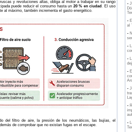
ruscas y revoluciones altas, obliga al motor a trabajar en su rango
-
J
cipada puede reducir el consumo hasta un
20 % en ciudad
. El uso
Dó
te al máximo, también incrementa el gasto energético.
Ten
-
E
al 
-
N
se
-
L
co
-
L
de
-
E
co
Ar
-
J
tr
La
-
R
imp
au
o del filtro de aire, la presión de los neumáticos, las bujías, el
-
L
además de comprobar que no existan fugas en el escape.
Te