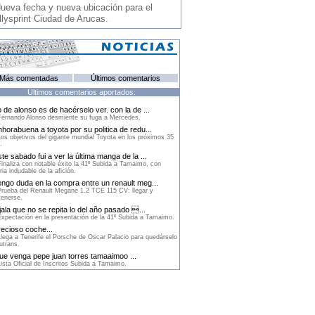
ueva fecha y nueva ubicación para el
llysprint Ciudad de Arucas.
Más comentadas
Últimos comentarios
Últimos comentarios aportados:
 de alonso es de hacérselo ver. con la de ...
ernando Alonso desmiente su fuga a Mercedes.
horabuena a toyota por su politica de redu...
os objetivos del gigante mundial Toyota en los próximos 35
.
te sabado fui a ver la última manga de la ...
inaliza con notable éxito la 41º Subida a Tamaimo, con
ria indudable de la afición.
ngo duda en la compra entre un renault meg...
rueba del Renault Megane 1.2 TCE 115 CV: llegar y
enerse.
ala que no se repita lo del año pasado ...
xpectación en la presentación de la 41º Subida a Tamaimo.
ecioso coche...
lega a Tenerife el Porsche de Oscar Palacio para quedárselo
utrans.
e venga pepe juan torres tamaaimoo ...
ista Oficial de Inscritos Subida a Tamaimo.