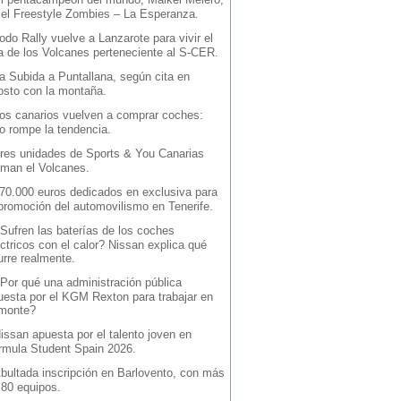
 el Freestyle Zombies – La Esperanza.
odo Rally vuelve a Lanzarote para vivir el
la de los Volcanes perteneciente al S-CER.
a Subida a Puntallana, según cita en
osto con la montaña.
os canarios vuelven a comprar coches:
io rompe la tendencia.
res unidades de Sports & You Canarias
iman el Volcanes.
70.000 euros dedicados en exclusiva para
 promoción del automovilismo en Tenerife.
Sufren las baterías de los coches
ctricos con el calor? Nissan explica qué
urre realmente.
Por qué una administración pública
uesta por el KGM Rexton para trabajar en
 monte?
issan apuesta por el talento joven en
rmula Student Spain 2026.
bultada inscripción en Barlovento, con más
 80 equipos.