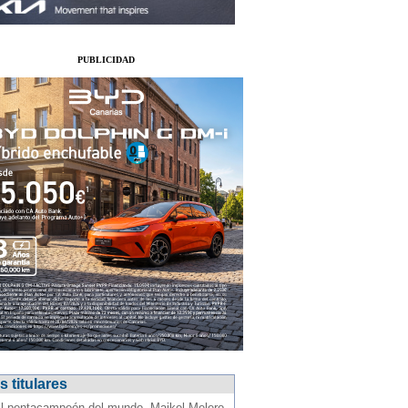
PUBLICIDAD
 titulares
l pentacampeón del mundo, Maikel Melero,