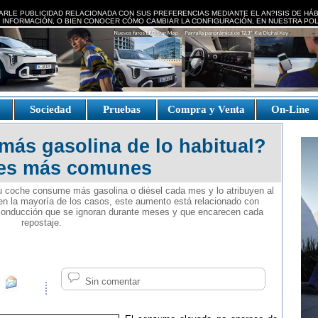
ARLE PUBLICIDAD RELACIONADA CON SUS PREFERENCIAS MEDIANTE EL AN?ISIS DE HÁ
 INFORMACIÓN, O BIEN CONOCER CÓMO CAMBIAR LA CONFIGURACIÓN, EN NUESTRA
POL
e
Sociedad
Pruebas
Compra y Venta
On-Line
ás gasolina de lo habitual?
nes más comunes
 coche consume más gasolina o diésel cada mes y lo atribuyen al
 en la mayoría de los casos, este aumento está relacionado con
conducción que se ignoran durante meses y que encarecen cada
repostaje.
Sin comentar