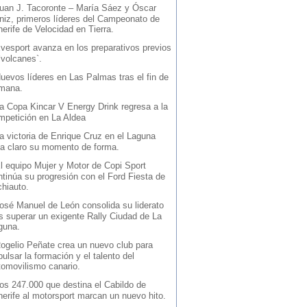
uan J. Tacoronte – María Sáez y Óscar
niz, primeros líderes del Campeonato de
erife de Velocidad en Tierra.
vesport avanza en los preparativos previos
`volcanes`.
uevos líderes en Las Palmas tras el fin de
mana.
a Copa Kincar V Energy Drink regresa a la
mpetición en La Aldea
a victoria de Enrique Cruz en el Laguna
ja claro su momento de forma.
l equipo Mujer y Motor de Copi Sport
ntinúa su progresión con el Ford Fiesta de
chiauto.
osé Manuel de León consolida su liderato
as superar un exigente Rally Ciudad de La
guna.
ogelio Peñate crea un nuevo club para
ulsar la formación y el talento del
tomovilismo canario.
os 247.000 que destina el Cabildo de
nerife al motorsport marcan un nuevo hito.