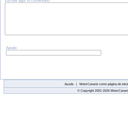
Escribe aquí tu comentario:
Apodo:
Ayuda |
MotorCanario como página de inici
© Copyright 2001-2026 MotorCanario
replica watches canada