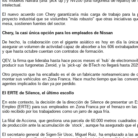
los modelos Navara (una `pick up`) y NV200 (una furgoneta de reparto) de 
intelectual.
El nuevo acuerdo con Chery garantizaría más carga de trabajo para la 
proyecto industrial que se vislumbra "más robusto" que otras iniciativas q
mesa, sostienen fuentes del sector.
Chery, la casi única opción para los empleados de Nissan
De hecho, la colaboración con el gigante asiático es hoy en día la única 
asegurar un volumen de actividad capaz de absorber a los 606 extrabajador
y que hasta octubre cuentan con contratos de formación.
QEV, la firma que lideraba hasta hace pocos meses el `hub` de electromovi
producir sus furgonetas Zeroid, y la `pick-up` de BTech no llegará hasta 202
Otro proyecto que ha encallado es el de un fabricante norteamericano de
montar sus vehículos en Zona Franca. Hace mucho tiempo que las convers
agentes implicados lo dan ya por perdido.
El ERTE de Silence, el último escollo
En este contexto, la decisión de la dirección de Silence de presentar un
Empleo (ERTE) para sus empleados en Zona Franca por el frenazo en las 
sido recibido por los trabajadores como un jarro de agua fría.
La filial de Acciona, que gestiona una parcela de 60.000 metros cuadrados e
de producción ante la acumulación de `stock`, aunque ha asegurado que el p
El secretario general de Sigen-Sir Usoc, Miguel Ruiz, ha emplazado a las ad