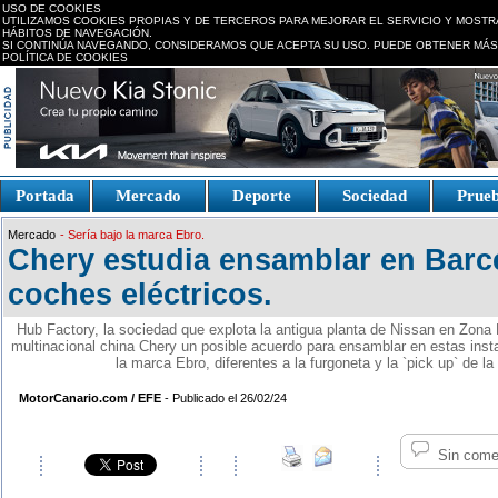
USO DE COOKIES
UTILIZAMOS COOKIES PROPIAS Y DE TERCEROS PARA MEJORAR EL SERVICIO Y MOSTR
HÁBITOS DE NAVEGACIÓN.
SI CONTINÚA NAVEGANDO, CONSIDERAMOS QUE ACEPTA SU USO. PUEDE OBTENER MÁS
POLÍTICA DE COOKIES
replica watches canada
Portada
Mercado
Deporte
Sociedad
Prue
Fake Watches
replica-
Mercado
- Sería bajo la marca Ebro.
watch.is
Chery estudia ensamblar en Barc
coches eléctricos.
Hub Factory, la sociedad que explota la antigua planta de Nissan en Zona
multinacional china Chery un posible acuerdo para ensamblar en estas insta
la marca Ebro, diferentes a la furgoneta y la `pick up` de l
MotorCanario.com / EFE
- Publicado el 26/02/24
Sin come