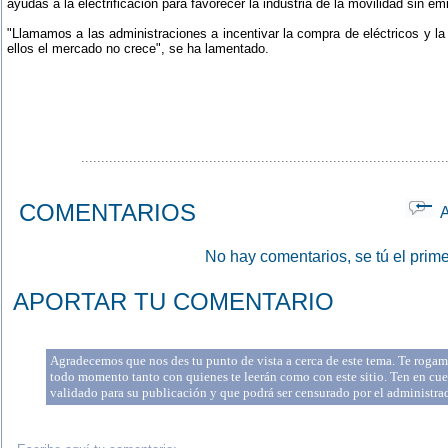
ayudas a la electrificación para favorecer la industria de la movilidad sin em
"Llamamos a las administraciones a incentivar la compra de eléctricos y la
ellos el mercado no crece", se ha lamentado.
...........................................................................................
COMENTARIOS
Ap
No hay comentarios, se tú el prime
APORTAR TU COMENTARIO
Agradecemos que nos des tu punto de vista a cerca de este tema. Te rogamo
todo momento tanto con quienes te leerán como con este sitio. Ten en cue
validado para su publicación y que podrá ser censurado por el administr