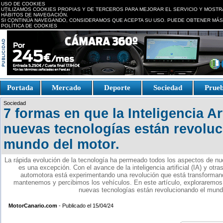
USO DE COOKIES
UTILIZAMOS COOKIES PROPIAS Y DE TERCEROS PARA MEJORAR EL SERVICIO Y MOSTR
HÁBITOS DE NAVEGACIÓN.
SI CONTINÚA NAVEGANDO, CONSIDERAMOS QUE ACEPTA SU USO. PUEDE OBTENER MÁS
POLÍTICA DE COOKIES
replica watches canada
Portada
Mercado
Deporte
Sociedad
Prue
Fake Watches
replica-
Sociedad
watch.is
7 formas en que la Inteligencia Art
nuevas tecnologías están revolu
mundo del motor.
La rápida evolución de la tecnología ha permeado todos los aspectos de nu
es una excepción. Con el avance de la inteligencia artificial (IA) y otra
automotora está experimentando una revolución que está transforman
mantenemos y percibimos los vehículos. En este artículo, exploraremos có
nuevas tecnologías están revolucionando el mund
MotorCanario.com
- Publicado el 15/04/24