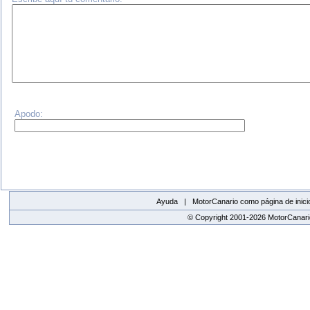
Apodo:
Ayuda |
MotorCanario como página de inici
© Copyright 2001-2026 MotorCanario
replica watches canada