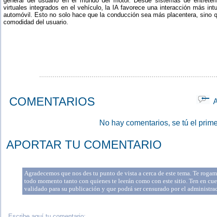
general del usuario en el mundo del motor. Desde sistemas de entreteni
virtuales integrados en el vehículo, la IA favorece una interacción más intu
automóvil. Esto no solo hace que la conducción sea más placentera, sino q
comodidad del usuario.
...........................................................................................
COMENTARIOS
Ap
No hay comentarios, se tú el prime
APORTAR TU COMENTARIO
Agradecemos que nos des tu punto de vista a cerca de este tema. Te rogamo
todo momento tanto con quienes te leerán como con este sitio. Ten en cue
validado para su publicación y que podrá ser censurado por el administr
Escribe aquí tu comentario: