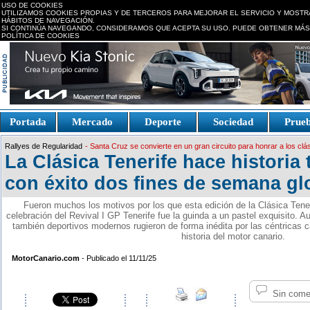
USO DE COOKIES
UTILIZAMOS COOKIES PROPIAS Y DE TERCEROS PARA MEJORAR EL SERVICIO Y MOSTR
HÁBITOS DE NAVEGACIÓN.
SI CONTINÚA NAVEGANDO, CONSIDERAMOS QUE ACEPTA SU USO. PUEDE OBTENER MÁS
POLÍTICA DE COOKIES
replica watches canada
Portada
Mercado
Deporte
Sociedad
Prue
Fake Watches
replica-
Rallyes de Regularidad
- Santa Cruz se convierte en un gran circuito para honrar a los clá
watch.is
La Clásica Tenerife hace historia 
con éxito dos fines de semana gl
Fueron muchos los motivos por los que esta edición de la Clásica Teneri
celebración del Revival I GP Tenerife fue la guinda a un pastel exquisito. 
también deportivos modernos rugieron de forma inédita por las céntricas cal
historia del motor canario.
MotorCanario.com
- Publicado el 11/11/25
Sin come