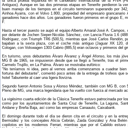
la única prueba española en el candelario internacional de la FIVA (Fe
Antiguos). Aunque en las dos primeras etapas en Tenerife perdieron la ve
buen manejo de los tiempos en el circuito terminaron superando por 342
Ainhoa Ayarra, con el Volvo 1.800, propiedad del empresario grancanario
ganadores hace dos años. Los ganadores fueron primeros en el grupo E, mi
F.
Hasta el tercer puesto se aupó el equipo Alberto Amaral-José A. Campos, 
por delante de Jochen Sieper-Nicolás Sánchez, con Lancia Fluvia 1.6 (488
Rodríguez, con Triumph TR6 (500,5), mientras que José Carlos Rendón, pa
bajaban a la sexta plaza, con el coche más antiguo (Jaguar XK 120, d
Cologan, con Volswagen 1303 Cabrio (885,5) eran octavos y primeros del g
En turismo, unos debutantes Álvaro Álvarez y Ángel Afonso, los más jóv
MG B de 1965, se impusieron desde que se llegó a Tenerife, tras el pri
Carmelo Trujillo, en La Palma. Álvaro se mostraba eufórico:
"No teníamos ni idea, pero al vernos arriba comenzamos a cuadrar bie
fortuna del debutante", comentó poco antes de la entrega de trofeos que 
hotel Taburiente al caer una ligera llovizna.
Segundo fueron Antonio Sosa y Alonso Méndez, también con MG B, con 5
Pleno de MG, una marca legendaria que ha vuelto con fuerza al mercado ac
La vigésimo cuarta edición de la Clásica Tenerife estuvo patrocinada por lo
como por los ayuntamientos de Santa Cruz de Tenerife, La Laguna, San
Aridane y Breña Baja, así como las empresas Canaauto, Caixabank.
El domingo durante todo el día se dieron cita en el circuito y en la entr
Bermúdez y los concejales Alicia Cebrián, Zaida González y Ana Belén
copilotos en los modernos Ferrari, mientras que por el Cabildo estuvo