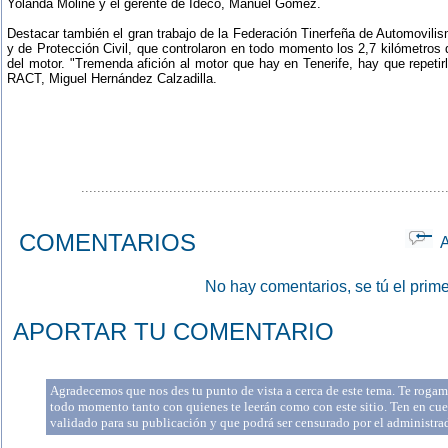
Yolanda Moliné y el gerente de Ideco, Manuel Gómez.
Destacar también el gran trabajo de la Federación Tinerfeña de Automovilis
y de Protección Civil, que controlaron en todo momento los 2,7 kilómetros 
del motor. "Tremenda afición al motor que hay en Tenerife, hay que repetirlo
RACT, Miguel Hernández Calzadilla.
...........................................................................................
COMENTARIOS
Ap
No hay comentarios, se tú el prime
APORTAR TU COMENTARIO
Agradecemos que nos des tu punto de vista a cerca de este tema. Te rogamo
todo momento tanto con quienes te leerán como con este sitio. Ten en cue
validado para su publicación y que podrá ser censurado por el administr