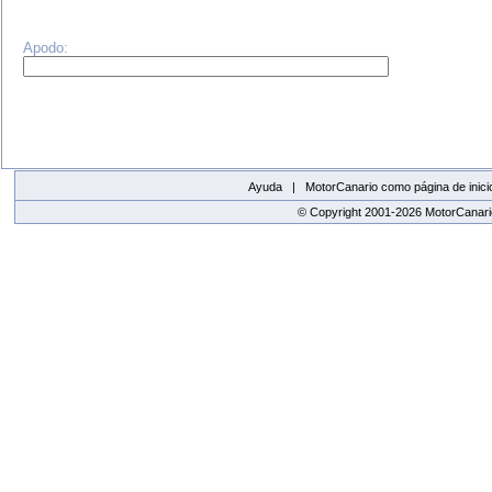
Apodo:
Ayuda |
MotorCanario como página de inici
© Copyright 2001-2026 MotorCanario
replica watches canada