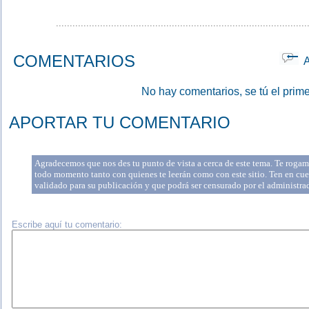
...........................................................................................
COMENTARIOS
Ap
No hay comentarios, se tú el prime
APORTAR TU COMENTARIO
Agradecemos que nos des tu punto de vista a cerca de este tema. Te rogamo
todo momento tanto con quienes te leerán como con este sitio. Ten en cue
validado para su publicación y que podrá ser censurado por el administr
Escribe aquí tu comentario: