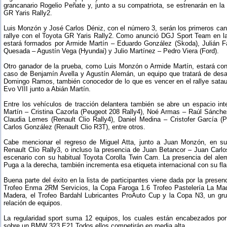
grancanario Rogelio Peñate y, junto a su compatriota, se estrenarán en l
GR Yaris Rally2.
Luis Monzón y José Carlos Déniz, con el número 3, serán los primeros cana
rallye con el Toyota GR Yaris Rally2. Como anunció DGJ Sport Team en la 
estará formados por Armide Martín – Eduardo González (Skoda), Julián F
Quesada – Agustín Vega (Hyundai) y Julio Martínez – Pedro Viera (Ford).
Otro ganador de la prueba, como Luis Monzón o Armide Martín, estará co
caso de Benjamín Avella y Agustín Alemán, un equipo que tratará de desafi
Domingo Ramos, también conocedor de lo que es vencer en el rallye sataut
Evo VIII junto a Abián Martín.
Entre los vehículos de tracción delantera también se abre un espacio int
Martín – Cristina Cazorla (Peugeot 208 Rally4), Noé Armas – Raúl Sánchez
Claudia Lemes (Renault Clio Rally4), Daniel Medina – Cristofer García 
Carlos González (Renault Clio R3T), entre otros.
Cabe mencionar el regreso de Miguel Atta, junto a Juan Monzón, en su
Renault Clio Rally3, o incluso la presencia de Juan Betancor – Juan Carl
escenario con su habitual Toyota Corolla Twin Cam. La presencia del al
Puga a la derecha, también incrementa esa etiqueta internacional con su f
Buena parte del éxito en la lista de participantes viene dada por la prese
Trofeo Enma 2RM Servicios, la Copa Faroga 1.6 Trofeo Pastelería La Mad
Madera, el Trofeo Bardahl Lubricantes ProAuto Cup y la Copa N3, un g
relación de equipos.
La regularidad sport suma 12 equipos, los cuales están encabezados por
sobre un BMW 323 E21.Todos ellos competirán en media alta.