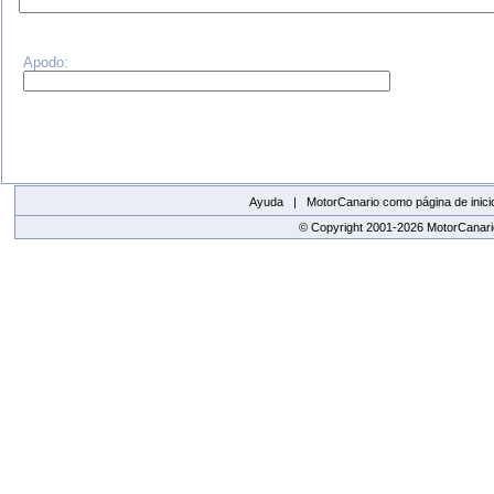
Apodo:
Ayuda |
MotorCanario como página de inici
© Copyright 2001-2026 MotorCanario
replica watches canada