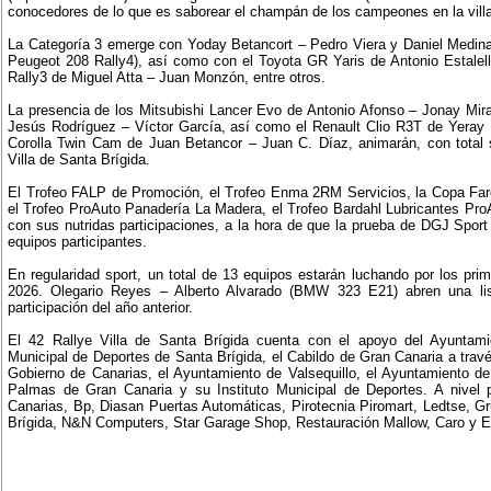
conocedores de lo que es saborear el champán de los campeones en la vill
La Categoría 3 emerge con Yoday Betancort – Pedro Viera y Daniel Medin
Peugeot 208 Rally4), así como con el Toyota GR Yaris de Antonio Estalell
Rally3 de Miguel Atta – Juan Monzón, entre otros.
La presencia de los Mitsubishi Lancer Evo de Antonio Afonso – Jonay Mira
Jesús Rodríguez – Víctor García, así como el Renault Clio R3T de Yeray
Corolla Twin Cam de Juan Betancor – Juan C. Díaz, animarán, con total se
Villa de Santa Brígida.
El Trofeo FALP de Promoción, el Trofeo Enma 2RM Servicios, la Copa Far
el Trofeo ProAuto Panadería La Madera, el Trofeo Bardahl Lubricantes Pr
con sus nutridas participaciones, a la hora de que la prueba de DGJ Spor
equipos participantes.
En regularidad sport, un total de 13 equipos estarán luchando por los pr
2026. Olegario Reyes – Alberto Alvarado (BMW 323 E21) abren una li
participación del año anterior.
El 42 Rallye Villa de Santa Brígida cuenta con el apoyo del Ayuntami
Municipal de Deportes de Santa Brígida, el Cabildo de Gran Canaria a través
Gobierno de Canarias, el Ayuntamiento de Valsequillo, el Ayuntamiento 
Palmas de Gran Canaria y su Instituto Municipal de Deportes. A nivel
Canarias, Bp, Diasan Puertas Automáticas, Pirotecnia Piromart, Ledtse, G
Brígida, N&N Computers, Star Garage Shop, Restauración Mallow, Caro y E