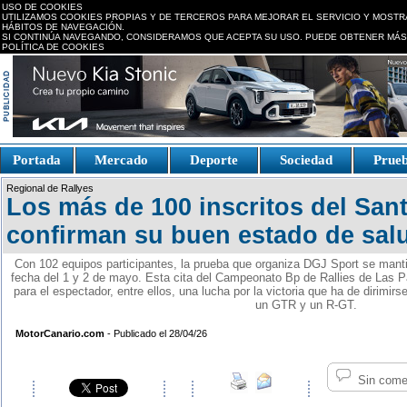
USO DE COOKIES
UTILIZAMOS COOKIES PROPIAS Y DE TERCEROS PARA MEJORAR EL SERVICIO Y MOSTR
HÁBITOS DE NAVEGACIÓN.
SI CONTINÚA NAVEGANDO, CONSIDERAMOS QUE ACEPTA SU USO. PUEDE OBTENER MÁS
POLÍTICA DE COOKIES
replica watches canada
Portada
Mercado
Deporte
Sociedad
Prue
Fake Watches
replica-
Regional de Rallyes
watch.is
Los más de 100 inscritos del Sant
confirman su buen estado de sal
Con 102 equipos participantes, la prueba que organiza DGJ Sport se manti
fecha del 1 y 2 de mayo. Esta cita del Campeonato Bp de Rallies de Las P
para el espectador, entre ellos, una lucha por la victoria que ha de dirimirse
un GTR y un R-GT.
MotorCanario.com
- Publicado el 28/04/26
Sin come