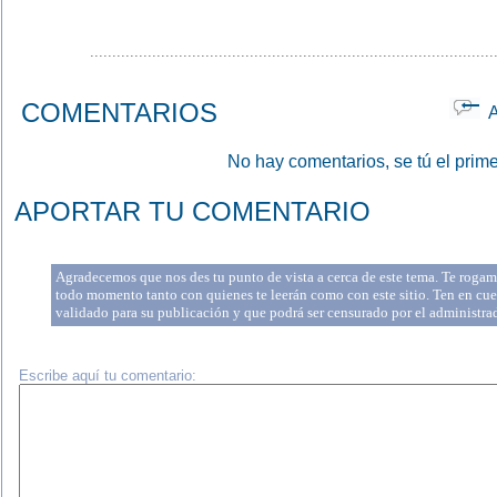
...........................................................................................
COMENTARIOS
Ap
No hay comentarios, se tú el prime
APORTAR TU COMENTARIO
Agradecemos que nos des tu punto de vista a cerca de este tema. Te rogamo
todo momento tanto con quienes te leerán como con este sitio. Ten en cue
validado para su publicación y que podrá ser censurado por el administr
Escribe aquí tu comentario: