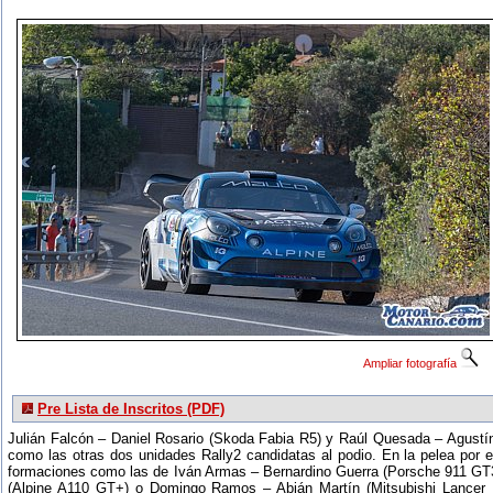
Ampliar fotografía
Pre Lista de Inscritos (PDF)
Julián Falcón – Daniel Rosario (Skoda Fabia R5) y Raúl Quesada – Agustí
como las otras dos unidades Rally2 candidatas al podio. En la pelea por 
formaciones como las de Iván Armas – Bernardino Guerra (Porsche 911 GT
(Alpine A110 GT+) o Domingo Ramos – Abián Martín (Mitsubishi Lancer Ev