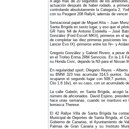
A algo más de 20 segundos de los anteriores,
actuación después de haber rodado, a primera
controlando absolutamente la Categoría 2, Yod
con su Peugeot 208 Rally4, además de vencer 
Sensacional papel de Miguel Atta – Juan Monzó
Santa Brígida en sexto lugar, y eso que el pil
GR Yaris N4 de Antonio Estelella – José Bati
González (Ford Escort MKII), primeros en el ap
de completar las diez primeras posiciones los
Lancer Evo IX) -primeros entre los N+- y Arid
Gregorio González y Gabriel Rivero, a pesar de
en el Trofeo Enma 2RM Servicios. En la 1.6 Far
su Honda Civic, dejando la N3 para el Nissan M
En regularidad sport, Olegario Reyes – Alberto 
su BMW 323 tras acumular 314,5 puntos. San
ocuparon el segundo lugar con 509,7 puntos,
Clio 1.8 16v), en su caso, con un acumulado de
La calle Galeón, en Santa Brígida, acogió l
número de aficionados. David Espino, presiden
hace unas semanas, cuando se mantuvo en fir
borrasca Therese.
El 42 Rallye Villa de Santa Brígida ha cont
Municipal de Deportes de Santa Brígida, el Cab
Gobierno de Canarias, el Ayuntamiento de Va
Palmas de Gran Canaria y su Instituto Muni