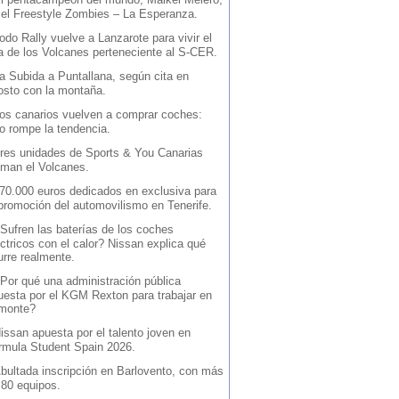
 el Freestyle Zombies – La Esperanza.
odo Rally vuelve a Lanzarote para vivir el
la de los Volcanes perteneciente al S-CER.
a Subida a Puntallana, según cita en
osto con la montaña.
os canarios vuelven a comprar coches:
io rompe la tendencia.
res unidades de Sports & You Canarias
iman el Volcanes.
70.000 euros dedicados en exclusiva para
 promoción del automovilismo en Tenerife.
Sufren las baterías de los coches
ctricos con el calor? Nissan explica qué
urre realmente.
Por qué una administración pública
uesta por el KGM Rexton para trabajar en
 monte?
issan apuesta por el talento joven en
rmula Student Spain 2026.
bultada inscripción en Barlovento, con más
 80 equipos.