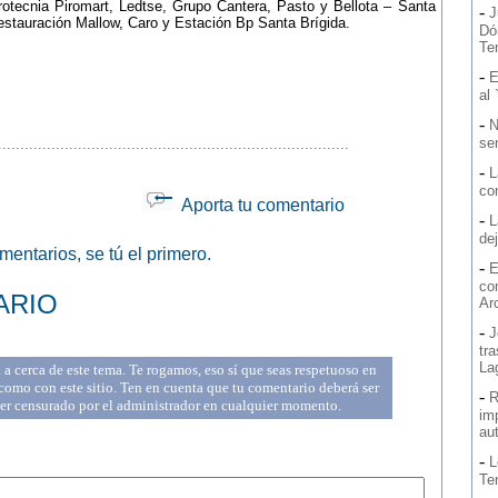
otecnia Piromart, Ledtse, Grupo Cantera, Pasto y Bellota – Santa
-
J
stauración Mallow, Caro y Estación Bp Santa Brígida.
Dó
Ten
-
E
al 
-
N
se
...............................................................................
-
L
co
Aporta tu comentario
-
L
de
entarios, se tú el primero.
-
E
co
ARIO
Ar
-
J
tr
La
a cerca de este tema. Te rogamos, eso sí que seas respetuoso en
omo con este sitio. Ten en cuenta que tu comentario deberá ser
-
R
ser censurado por el administrador en cualquier momento.
imp
au
-
L
Te