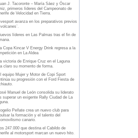
uan J. Tacoronte – María Sáez y Óscar
niz, primeros líderes del Campeonato de
erife de Velocidad en Tierra.
vesport avanza en los preparativos previos
`volcanes`.
uevos líderes en Las Palmas tras el fin de
mana.
a Copa Kincar V Energy Drink regresa a la
mpetición en La Aldea
a victoria de Enrique Cruz en el Laguna
ja claro su momento de forma.
l equipo Mujer y Motor de Copi Sport
ntinúa su progresión con el Ford Fiesta de
chiauto.
osé Manuel de León consolida su liderato
as superar un exigente Rally Ciudad de La
guna.
ogelio Peñate crea un nuevo club para
ulsar la formación y el talento del
tomovilismo canario.
os 247.000 que destina el Cabildo de
nerife al motorsport marcan un nuevo hito.