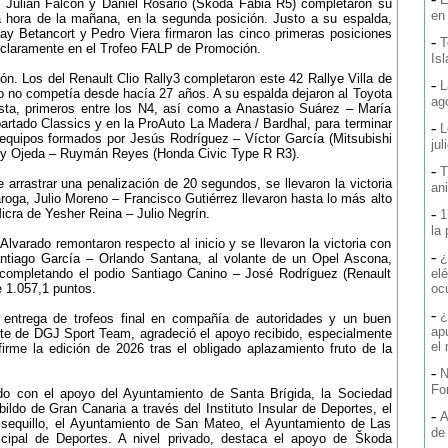
 Julián Falcón y Daniel Rosario (Skoda Fabia R5) completaron su
en
 hora de la mañana, en la segunda posición. Justo a su espalda,
ay Betancort y Pedro Viera firmaron las cinco primeras posiciones
-
T
claramente en el Trofeo FALP de Promoción.
Is
n. Los del Renault Clio Rally3 completaron este 42 Rallye Villa de
-
L
oto no competía desde hacía 27 años. A su espalda dejaron al Toyota
ag
sta, primeros entre los N4, así como a Anastasio Suárez – María
artado Classics y en la ProAuto La Madera / Bardhal, para terminar
-
L
 equipos formados por Jesús Rodríguez – Víctor García (Mitsubishi
jul
any Ojeda – Ruymán Reyes (Honda Civic Type R R3).
-
T
 arrastrar una penalización de 20 segundos, se llevaron la victoria
an
oga, Julio Moreno – Francisco Gutiérrez llevaron hasta lo más alto
-
icra de Yesher Reina – Julio Negrín.
1
la
Alvarado remontaron respecto al inicio y se llevaron la victoria con
-
¿
tiago García – Orlando Santana, al volante de un Opel Ascona,
 completando el podio Santiago Canino – José Rodríguez (Renault
elé
 1.057,1 puntos.
oc
-
¿
a entrega de trofeos final en compañía de autoridades y un buen
ap
te de DGJ Sport Team, agradeció el apoyo recibido, especialmente
el
me la edición de 2026 tras el obligado aplazamiento fruto de la
-
N
Fo
ado con el apoyo del Ayuntamiento de Santa Brígida, la Sociedad
ildo de Gran Canaria a través del Instituto Insular de Deportes, el
-
A
lsequillo, el Ayuntamiento de San Mateo, el Ayuntamiento de Las
de
cipal de Deportes. A nivel privado, destaca el apoyo de Škoda