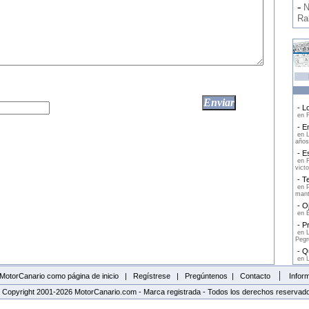
-
N
Ra
- Lo
en F
- En
en L
años
- Es
en F
victo
- Te
en P
mant
- Oj
en E
- Pr
en L
Pegr
- Qu
en L
|
MotorCanario como página de inicio
|
Regístrese
|
Pregúntenos
|
Contacto
Inform
 Copyright 2001-2026 MotorCanario.com - Marca registrada - Todos los derechos reservad