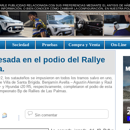
ARLE PUBLICIDAD RELACIONADA CON SUS PREFERENCIAS MEDIANTE EL AN?ISIS DE HÁ
 INFORMACIÓN, O BIEN CONOCER CÓMO CAMBIAR LA CONFIGURACIÓN, EN NUESTRA
POL
e
Sociedad
Pruebas
Compra y Venta
On-Line
sada en el podio del Rallye
a.
y2, los satauteños se impusieron en todos los tramos salvo en uno,
lye Villa de Santa Brígida. Benjamín Avella – Agustín Alemán y Raúl
y Hyundai i20 R5, respectivamente, completaron el podio de esta
ampeonato Bp de Rallies de Las Palmas.
Sin comentar