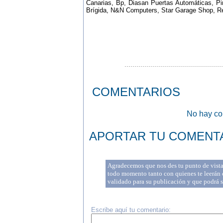
Canarias, Bp, Diasan Puertas Automáticas, Pir
Brígida, N&N Computers, Star Garage Shop, Re
.................................................
COMENTARIOS
No hay com
APORTAR TU COMENT
Agradecemos que nos des tu punto de vista 
todo momento tanto con quienes te leerán c
validado para su publicación y que podrá 
Escribe aquí tu comentario: