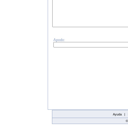
Apodo:
Ayuda |
©
replica watches canada