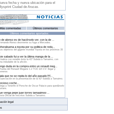
ueva fecha y nueva ubicación para el
llysprint Ciudad de Arucas.
Más comentadas
Últimos comentarios
Últimos comentarios aportados:
 de alonso es de hacérselo ver. con la de ...
ernando Alonso desmiente su fuga a Mercedes.
horabuena a toyota por su politica de redu...
os objetivos del gigante mundial Toyota en los próximos 35
.
te sabado fui a ver la última manga de la ...
inaliza con notable éxito la 41º Subida a Tamaimo, con
ria indudable de la afición.
ngo duda en la compra entre un renault meg...
rueba del Renault Megane 1.2 TCE 115 CV: llegar y
enerse.
ala que no se repita lo del año pasado ...
xpectación en la presentación de la 41º Subida a Tamaimo.
ecioso coche...
lega a Tenerife el Porsche de Oscar Palacio para quedárselo
utrans.
e venga pepe juan torres tamaaimoo ...
ista Oficial de Inscritos Subida a Tamaimo.
ación legal
os