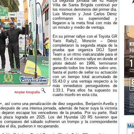
La segunda jornada del 42 Rallye
Villa de Santa Brígida continuó por
los mismos derroteros del primer día.
Luis Monzón y José Carlos Déniz
confirmaron su superioridad y
llegaron a la meta final con más de
un minuto y medio de ventaja.
En su primer rallye con el Toyota GR
Yaris Rally2, Monzón – Déniz
completaron la segunda etapa de la
prueba que organiza DGJ Sport
Team a un ritmo inalcanzable para el
resto. En el mismo rallye en donde el
piloto debutó en 1986, terminaron
ganando todos los tramos salvo uno,
hasta el punto de sellar su actuación
con un tiempo total acumulado de
55:43.0 y una ventaja respecto a lo
más inmediatos perseguidores de
1:33:1. Para ellos ha supuesto su
Ampliar fotografía
cuarto triunfo en esta cita.
+, así como una penalización de diez segundos, Benjamín Avella y
después de una intensa jornada, además de hacer suya la victoria
e dejaron escapar los vencedores de la prueba. Por su parte, Raúl
ra plaza lograda en 2025. Los del Hyundai i20 R5 tuvieron que
s compases del sábado sufrieron un trompo y la correspondiente
Más
a el día, pudieron ir recuperando.
-
E