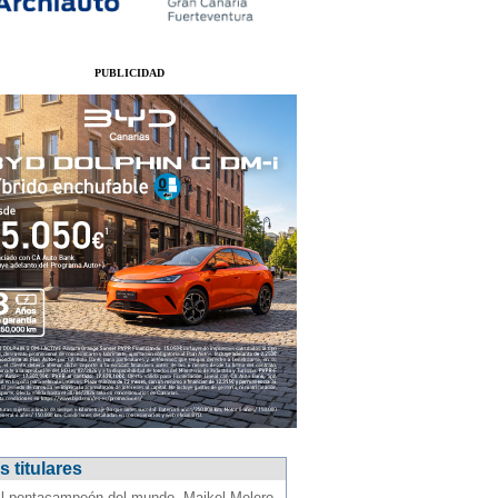
PUBLICIDAD
 titulares
l pentacampeón del mundo, Maikel Melero,