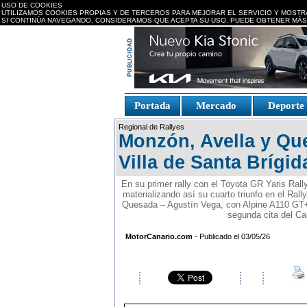
USO DE COOKIES
UTILIZAMOS COOKIES PROPIAS Y DE TERCEROS PARA MEJORAR EL SERVICIO Y MOSTR
SI CONTINÚA NAVEGANDO, CONSIDERAMOS QUE ACEPTA SU USO. PUEDE OBTENER MÁS
replica watches canada
Portada
Mercado
Deport
Fake Watches
replica-
Regional de Rallyes
watch.is
Monzón, Avella y Que
Villa de Santa Brígid
En su primer rally con el Toyota GR Yaris Rall
materializando así su cuarto triunfo en el Ral
Quesada – Agustín Vega, con Alpine A110 GT+ 
segunda cita del C
MotorCanario.com
- Publicado el 03/05/26