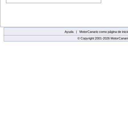
Ayuda |
MotorCanario como página de inici
© Copyright 2001-2026 MotorCanario
replica watches canada