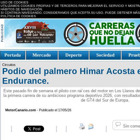
USO DE COOKIES
UTILIZAMOS COOKIES PROPIAS Y DE TERCEROS PARA MEJORAR EL SERVICIO Y MOSTR
HÁBITOS DE NAVEGACIÓN.
SI CONTINÚA NAVEGANDO, CONSIDERAMOS QUE ACEPTA SU USO. PUEDE OBTENER MÁS
POLÍTICA DE COOKIES
replica watches canada
Portada
Mercado
Deporte
Sociedad
Prue
Fake Watches
replica-
Circuitos
watch.is
Podio del palmero Himar Acosta 
Endurance.
Este pasado fin de semana el piloto con rai´ces del motor en Los Llanos d
la primera carrera de su ambicioso programa deportivo 2026, con resultado
de GT4 del Sur de Europa.
MotorCanario.com
- Publicado el 17/05/26
Sin come