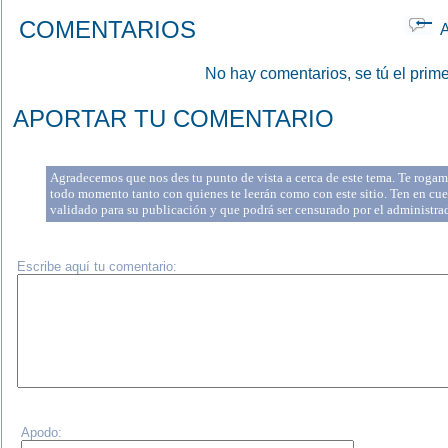
COMENTARIOS
Ap
No hay comentarios, se tú el prime
APORTAR TU COMENTARIO
Agradecemos que nos des tu punto de vista a cerca de este tema. Te rogamo
todo momento tanto con quienes te leerán como con este sitio. Ten en cue
validado para su publicación y que podrá ser censurado por el administr
Escribe aquí tu comentario:
Apodo: