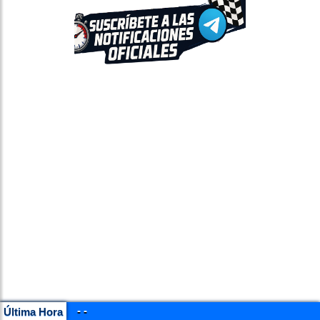
- -
Última Hora