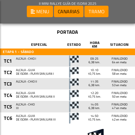
II MINI RALLYE GUÍA DE ISORA 2025
MENU
CANARIAS
TRAMO
PORTADA
HORA
ESPECIAL
ESTADO
SITUACION
KM
ETAPA 1 - SÁBADO
ALCALÁ - CHÍO I
09:25
FINALIZADO
TC1
6,38 km.
64 en meta
ALCALÁ - GUÍA
10:10
FINALIZADO
TC2
DE ISORA - PLAYA SAN JUAN I
10,75 km.
58 en meta
ALCALÁ - CHÍO II
11:35
FINALIZADO
TC3
6,38 km.
53 en meta
ALCALÁ - GUÍA
12:20
FINALIZADO
TC4
DE ISORA - PLAYA SAN JUAN II
10,75 km.
50 en meta
ALCALÁ - CHÍO
14:05
FINALIZADO
TC5
III
6,38 km.
47 en meta
ALCALÁ - GUÍA
14:50
FINALIZADO
TC6
DE ISORA - PLAYA SAN JUAN III
10,75 km.
42 en meta