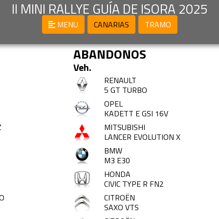
II MINI RALLYE GUÍA DE ISORA 2025
MENU
CANARIAS
TRAMO
ABANDONOS
Veh.
RENAULT
5 GT TURBO
OPEL
KADETT E GSI 16V
Z
MITSUBISHI
LANCER EVOLUTION X
BMW
M3 E30
HONDA
CIVIC TYPE R FN2
O
CITROËN
SAXO VTS