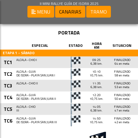
II MINI RALLYE GUÍA DE ISORA 2025
MENU
CANARIAS
TRAMO
PORTADA
HORA
ESPECIAL
ESTADO
SITUACION
KM
ETAPA 1 - SÁBADO
ALCALÁ - CHÍO I
09:25
FINALIZADO
TC1
6,38 km.
64 en meta
ALCALÁ - GUÍA
10:10
FINALIZADO
TC2
DE ISORA - PLAYA SAN JUAN I
10,75 km.
58 en meta
ALCALÁ - CHÍO II
11:35
FINALIZADO
TC3
6,38 km.
53 en meta
ALCALÁ - GUÍA
12:20
FINALIZADO
TC4
DE ISORA - PLAYA SAN JUAN II
10,75 km.
50 en meta
ALCALÁ - CHÍO
14:05
FINALIZADO
TC5
III
6,38 km.
47 en meta
ALCALÁ - GUÍA
14:50
FINALIZADO
TC6
DE ISORA - PLAYA SAN JUAN III
10,75 km.
42 en meta