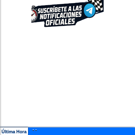
- -
Última Hora