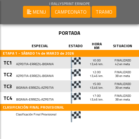
I RALLYSPRINT ERNIOPE
MENU
CAMPEONATO
TRAMO
PORTADA
HORA
ESPECIAL
ESTADO
SITUACION
KM
ETAPA 1 - SÁBADO 14 de MARZO de 2026
10:00
FINALIZADO
TC1
AZPEITIA-ERREZIL-BIDANIA
13,46 km.
42 en meta
12:00
FINALIZADO
TC2
AZPEITIA-ERREZIL-BIDANIA
13,46 km.
38 en meta
15:00
FINALIZADO
TC3
BIDANIA-ERREZIL-AZPEITIA
13,46 km.
39 en meta
17:00
FINALIZADO
TC4
BIDANIA-ERREZIL-AZPEITIA
13,46 km.
38 en meta
CLASIFICACIÓN FINAL PROVISIONAL
Clasificación Final Provisional