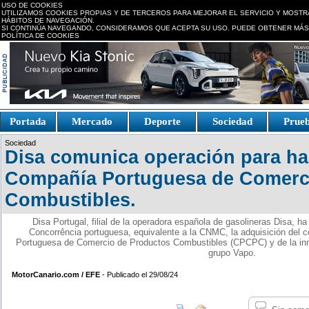
USO DE COOKIES
UTILIZAMOS COOKIES PROPIAS Y DE TERCEROS PARA MEJORAR EL SERVICIO Y MOSTR
HÁBITOS DE NAVEGACIÓN.
SI CONTINÚA NAVEGANDO, CONSIDERAMOS QUE ACEPTA SU USO. PUEDE OBTENER MÁS
POLÍTICA DE COOKIES
replica watches canada
Portada
Mercado
Deporte
Sociedad
Prue
Fake Watches
replica-
Sociedad
watch.is
Disa comunica operación para ha
Compañía Portuguesa de Comerc
Combustibles.
Disa Portugal, filial de la operadora española de gasolineras Disa, h
Concorrência portuguesa, equivalente a la CNMC, la adquisición del c
Portuguesa de Comercio de Productos Combustibles (CPCPC) y de la inm
grupo Vapo.
MotorCanario.com / EFE
- Publicado el 29/08/24