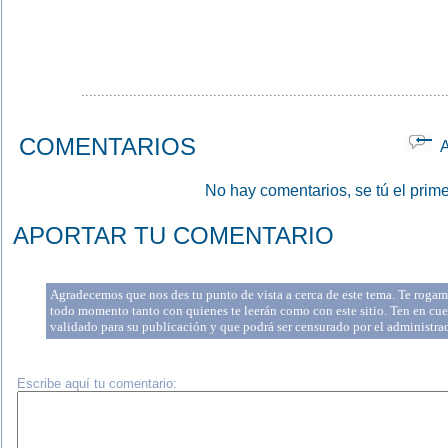
...........................................................................................
COMENTARIOS
Ap
No hay comentarios, se tú el prime
APORTAR TU COMENTARIO
Agradecemos que nos des tu punto de vista a cerca de este tema. Te rogamo
todo momento tanto con quienes te leerán como con este sitio. Ten en cue
validado para su publicación y que podrá ser censurado por el administr
Escribe aquí tu comentario: