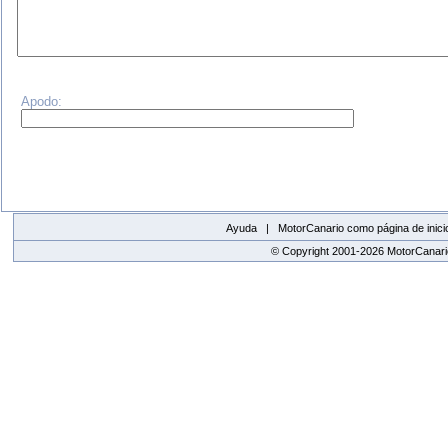
Apodo:
Ayuda |
MotorCanario como página de inici
© Copyright 2001-2026 MotorCanario
replica watches canada