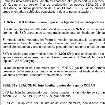
Entre las novedades más llamativas aparecen el superdeportivo eléctri
U9 Xtreme en su versión final de producción, los nuevos SEAL 08 y SE
OCEAN-V, la nueva generación del Yuan Plus/ATTO 3 y varias prop
grupo orientada a vehículos especiales y de alta personalización.
DENZA Z: BYD también quiere jugar en la liga de los superdeportivos
Una de las grandes estrellas del stand ha sido el
DENZA Z
, un superdepo
premium de BYD entra en un terreno tradicionalmente dominado por fabric
El modelo se ha mostrado en Pekín en versión descapotable de producción
desarrollado bajo la dirección de diseño de Wolfgang Egger. Su pl
aerodinámica activa y una arquitectura pensada para soportar cifras de alto 
BYD anuncia para este modelo más de
1.000 CV
y una aceleración de 0
apoyándose en el sistema de control electromagnético DiSus-M, la Blade 
rápida FLASH Charging.
La marca también ha confirmado que el DENZA Z ya ha iniciado prueba
presentación internacional tendrá lugar este verano en el Festival de la
variantes previstas: Standard, Convertible y Track.
SEAL 08 y SEALION 08: lujo familiar dentro de la gama OCEAN
BYD también ha presentado dos nuevos buques insignia dentro de su fam
sedán, y el SEALION 08, un SUV de gran tamaño.
El SEAL 08 apuesta por un interior de corte premium, con diseño mini