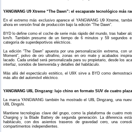
YANGWANG U9 Xtreme “The Dawn”: el escaparate tecnológico más rad
En el extremo más exclusivo aparece el YANGWANG U9 Xtreme, tambié
ahora en versión final de producción bajo la edición “The Dawn”.
BYD lo define como el coche de serie más rápido del mundo, tras haber a
km/h. También presume de un tiempo de 6 minutos y 59 segundos en 
categoría de superdeportivos eléctricos.
La edición “The Dawn” apuesta por una personalización extrema, con u
Moment”, polvo de oro ultrafino, zonas en oro mate y acabados inspira
lacado. Cada unidad será personalizada para su propietario, desde los aca
interfaz, sonidos de bienvenida y detalles del habitáculo.
Más allá del espectáculo estético, el U9X sirve a BYD como demostraci
más alto del automóvil eléctrico.
YANGWANG U8L Dingzang: lujo chino en formato SUV de cuatro plaz
La marca YANGWANG también ha mostrado el U8L Dingzang, una nueva 
U8L Dingshi.
Mantiene tecnologías clave del grupo, como la plataforma de cuatro mot
Charging y la Blade Battery de segunda generación. La diferencia est
habitáculo, con dos asientos traseros de gravedad cero, una consola
compartimentos independientes.