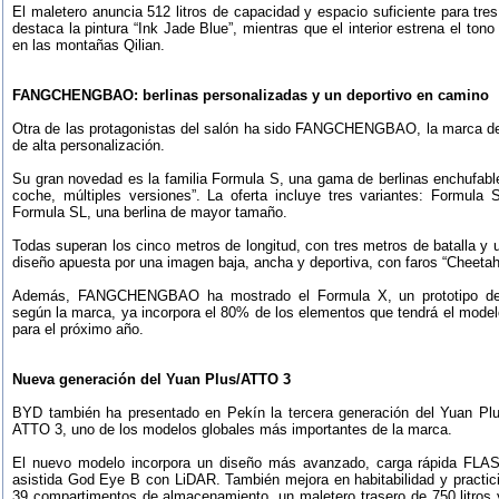
El maletero anuncia 512 litros de capacidad y espacio suficiente para tres
destaca la pintura “Ink Jade Blue”, mientras que el interior estrena el to
en las montañas Qilian.
FANGCHENGBAO: berlinas personalizadas y un deportivo en camino
Otra de las protagonistas del salón ha sido FANGCHENGBAO, la marca de
de alta personalización.
Su gran novedad es la familia Formula S, una gama de berlinas enchufabl
coche, múltiples versiones”. La oferta incluye tres variantes: Formula
Formula SL, una berlina de mayor tamaño.
Todas superan los cinco metros de longitud, con tres metros de batalla y
diseño apuesta por una imagen baja, ancha y deportiva, con faros “Cheetah E
Además, FANGCHENGBAO ha mostrado el Formula X, un prototipo depo
según la marca, ya incorpora el 80% de los elementos que tendrá el modelo
para el próximo año.
Nueva generación del Yuan Plus/ATTO 3
BYD también ha presentado en Pekín la tercera generación del Yuan P
ATTO 3, uno de los modelos globales más importantes de la marca.
El nuevo modelo incorpora un diseño más avanzado, carga rápida FLAS
asistida God Eye B con LiDAR. También mejora en habitabilidad y practici
39 compartimentos de almacenamiento, un maletero trasero de 750 litros y