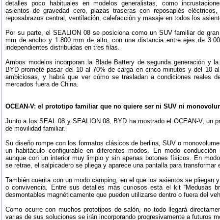
detalles poco habituales en modelos generalistas, como incrustacion
asientos de gravedad cero, plazas traseras con reposapiés eléctricos, a
reposabrazos central, ventilación, calefacción y masaje en todos los asient
Por su parte, el SEALION 08 se posiciona como un SUV familiar de gran
mm de ancho y 1.800 mm de alto, con una distancia entre ejes de 3.00
independientes distribuidas en tres filas.
Ambos modelos incorporan la Blade Battery de segunda generación y la
BYD promete pasar del 10 al 70% de carga en cinco minutos y del 10 a
ambiciosas, y habrá que ver cómo se trasladan a condiciones reales de u
mercados fuera de China.
OCEAN-V: el prototipo familiar que no quiere ser ni SUV ni monovol
Junto a los SEAL 08 y SEALION 08, BYD ha mostrado el OCEAN-V, un prot
de movilidad familiar.
Su diseño rompe con los formatos clásicos de berlina, SUV o monovolumen,
un habitáculo configurable en diferentes modos. En modo conducción 
aunque con un interior muy limpio y sin apenas botones físicos. En modo 
se retrae, el salpicadero se pliega y aparece una pantalla para transformar e
También cuenta con un modo camping, en el que los asientos se pliegan y
o convivencia. Entre sus detalles más curiosos está el kit “Medusas bri
desmontables magnéticamente que pueden utilizarse dentro o fuera del veh
Como ocurre con muchos prototipos de salón, no todo llegará directame
varias de sus soluciones se irán incorporando progresivamente a futuros m