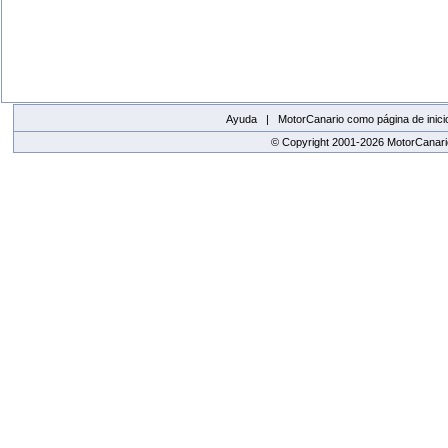
Ayuda |
MotorCanario como página de inici
© Copyright 2001-2026 MotorCanario
replica watches canada