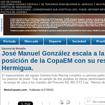
USO DE COOKIES
UTILIZAMOS COOKIES PROPIAS Y DE TERCEROS PARA MEJORAR EL SERVICIO Y MOSTR
HÁBITOS DE NAVEGACIÓN.
SI CONTINÚA NAVEGANDO, CONSIDERAMOS QUE ACEPTA SU USO. PUEDE OBTENER MÁS
POLÍTICA DE COOKIES
replica watches canada
Portada
Mercado
Deporte
Sociedad
Prue
Fake Watches
replica-
Nacional de Montaña
watch.is
José Manuel González escala a l
posición de la CopaEM con su re
Hermigua.
El representante del equipo Gomera Auto-Racing completa su primera partic
los puestos de podio. Tras un periplo de dos pruebas en tierras peninsulares
la rampa de casa a los mandos del Porsche 911 991 GT3 Cup. “Hemos disf
MotorCanario.com
- Publicado el 17/05/26
Sin come