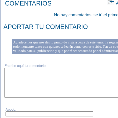
COMENTARIOS
Ap
No hay comentarios, se tú el prime
APORTAR TU COMENTARIO
Agradecemos que nos des tu punto de vista a cerca de este tema. Te rogamo
todo momento tanto con quienes te leerán como con este sitio. Ten en cue
validado para su publicación y que podrá ser censurado por el administr
Escribe aquí tu comentario:
Apodo: