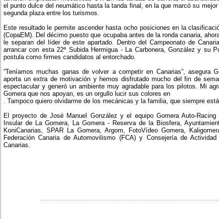
el punto dulce del neumático hasta la tanda final, en la que marcó su mejor 
segunda plaza entre los turismos.
Este resultado le permite ascender hasta ocho posiciones en la clasifica
(CopaEM). Del décimo puesto que ocupaba antes de la ronda canaria, ahor
le separan del líder de este apartado. Dentro del Campeonato de Cana
arrancar con esta 22ª Subida Hermigua - La Carbonera, González y su 
postula como firmes candidatos al entorchado.
“Teníamos muchas ganas de volver a competir en Canarias”, asegura Go
aporta un extra de motivación y hemos disfrutado mucho del fin de sema
espectacular y generó un ambiente muy agradable para los pilotos. Mi agr
Gomera que nos apoyan, es un orgullo lucir sus colores en
. Tampoco quiero olvidarme de los mecánicas y la familia, que siempre están 
El proyecto de José Manuel González y el equipo Gomera Auto-Racing c
Insular de La Gomera, La Gomera - Reserva de la Biosfera, Ayuntamie
KoniCanarias, SPAR La Gomera, Argom, FotoVídeo Gomera, Kaligomera
Federación Canaria de Automovilismo (FCA) y Consejería de Actividad
Canarias.
...........................................................................................