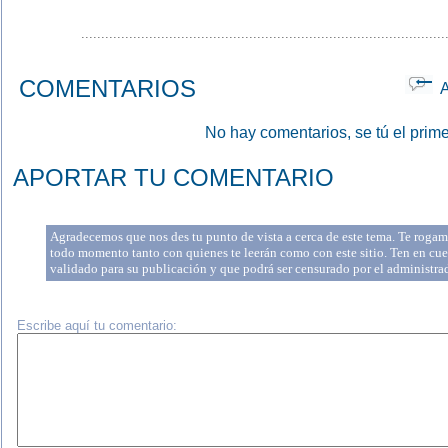
...........................................................................................
COMENTARIOS
Ap
No hay comentarios, se tú el prime
APORTAR TU COMENTARIO
Agradecemos que nos des tu punto de vista a cerca de este tema. Te rogamo
todo momento tanto con quienes te leerán como con este sitio. Ten en cue
validado para su publicación y que podrá ser censurado por el administr
Escribe aquí tu comentario: