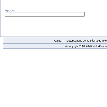
Apodo:
Ayuda |
MotorCanario como página de inici
© Copyright 2001-2026 MotorCanario
replica watches canada