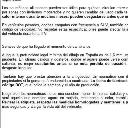
Los neumáticos all season pueden ser útiles para quienes circulan entre c
por zonas con inviernos moderados y no quieren cambiar de juego cada t
calor intenso durante muchos meses, pueden desgastarse antes que u
En vehículos pesados, coches cargados con frecuencia o SUV, también conv
código de velocidad. No respetar estas especificaciones puede afectar la se
del vehículo durante la ITV.
Señales de que ha llegado el momento de cambiarlos
Aunque la profundidad legal mínima del dibujo en España es de 1,6 mm, es
prudente. En climas cálidos y costeros, donde el agarre puede verse c
caliente, es mejor
sustituirlos antes si se nota pérdida de tracción
,
desgaste irregular.
También hay que prestar atención a la antigüedad. Un neumático con di
propiedades si la goma está endurecida o cuarteada.
La fecha de fabricac
código DOT
, que indica la semana y el año de producción.
Elegir bien los neumáticos no es una cuestión menor. En zonas cálidas y
será aquella que combine agarre en mojado, resistencia al calor, estabil
Revisar la etiqueta, respetar las medidas homologadas y mantener la p
más seguridad y alargar la vida útil del vehículo.