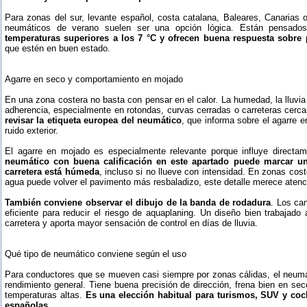
Para zonas del sur, levante español, costa catalana, Baleares, Canarias 
neumáticos de verano suelen ser una opción lógica. Están pensad
temperaturas superiores a los 7 °C y ofrecen buena respuesta sobr
que estén en buen estado.
Agarre en seco y comportamiento en mojado
En una zona costera no basta con pensar en el calor. La humedad, la lluvia 
adherencia, especialmente en rotondas, curvas cerradas o carreteras cerc
revisar la etiqueta europea del neumático
, que informa sobre el agarre e
ruido exterior.
El agarre en mojado es especialmente relevante porque influye directam
neumático con buena calificación en este apartado puede marcar un
carretera está húmeda
, incluso si no llueve con intensidad. En zonas cos
agua puede volver el pavimento más resbaladizo, este detalle merece atenc
También conviene observar el dibujo de la banda de rodadura
. Los ca
eficiente para reducir el riesgo de aquaplaning. Un diseño bien trabajad
carretera y aporta mayor sensación de control en días de lluvia.
Qué tipo de neumático conviene según el uso
Para conductores que se mueven casi siempre por zonas cálidas, el neumát
rendimiento general. Tiene buena precisión de dirección, frena bien en s
temperaturas altas.
Es una elección habitual para turismos, SUV y coc
españolas
.