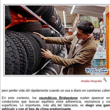
Ampliar fotografía
pero perder vida útil rápidamente cuando se usa a diario en carreteras calie
En este contexto, los
neumáticos Bridgestone
suelen aparecer ent
conductores que buscan equilibrio entre adherencia, resistencia y co
superficies. Lo importante, más allá del fabricante, es
elegir una gam
vehículo y con el tipo de clima predominante
.