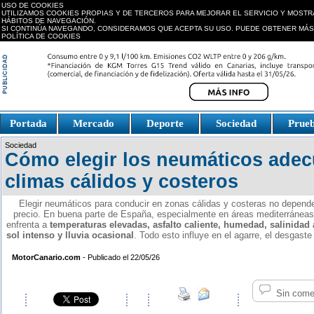
USO DE COOKIES
UTILIZAMOS COOKIES PROPIAS Y DE TERCEROS PARA MEJORAR EL SERVICIO Y MOSTR
HÁBITOS DE NAVEGACIÓN.
SI CONTINÚA NAVEGANDO, CONSIDERAMOS QUE ACEPTA SU USO. PUEDE OBTENER MÁS
POLÍTICA DE COOKIES
replica watches canada
Portada
Mercado
Deporte
Sociedad
Prue
Fake Watches
replica-
Sociedad
watch.is
Cómo elegir los neumáticos ade
climas cálidos y costeros
Elegir neumáticos para conducir en zonas cálidas y costeras no depende
precio. En buena parte de España, especialmente en áreas mediterráneas, 
enfrenta a
temperaturas elevadas, asfalto caliente, humedad, salinidad
sol intenso y lluvia ocasional
. Todo esto influye en el agarre, el desgaste
MotorCanario.com
- Publicado el 22/05/26
Sin come