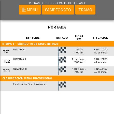
VI TRAMO DE TIERRA VALLE DE ULTZAMA
MENU
CAMPEONATO
TRAMO
PORTADA
HORA
ESPECIAL
ESTADO
SITUACION
KM
ETAPA 1 - SÁBADO 10 DE MAYO de 2025
ULTZAMA I
15:00
FINALIZADO
TC1
7,00 km.
52 en meta
ULTZAMA II
A continuación
FINALIZADO
TC2
7,00 km.
49 en meta
ULTZAMA III
A continuación
FINALIZADO
TC3
7,00 km.
47 en meta
CLASIFICACIÓN FINAL PROVISIONAL
Clasificación Final Provisional