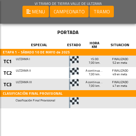
VI TRAMO DE TIERRA VALLE DE ULTZAMA
MENU
CAMPEONATO
TRAMO
PORTADA
HORA
ESPECIAL
ESTADO
SITUACION
KM
ETAPA 1 - SÁBADO 10 DE MAYO de 2025
ULTZAMA I
15:00
FINALIZADO
TC1
7,00 km.
52 en meta
ULTZAMA II
A continuación
FINALIZADO
TC2
7,00 km.
49 en meta
ULTZAMA III
A continuación
FINALIZADO
TC3
7,00 km.
47 en meta
CLASIFICACIÓN FINAL PROVISIONAL
Clasificación Final Provisional