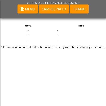
VI TRAMO DE TIERRA VALLE DE ULTZAMA
MENU
CAMPEONATO
TRAMO
Hora
Info
-
-
-
-
-
-
* Información no oficial, solo a título informativo y carente de valor reglamentario.