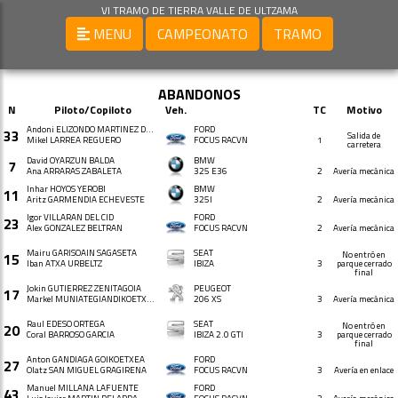
VI TRAMO DE TIERRA VALLE DE ULTZAMA
MENU
CAMPEONATO
TRAMO
ABANDONOS
N
Piloto/Copiloto
Veh.
TC
Motivo
Andoni ELIZONDO MARTÍNEZ DE ESTÍBALIZ
FORD
33
Salida de
Mikel LARREA REGUERO
FOCUS RACVN
1
carretera
David OYARZUN BALDA
BMW
7
Ana ARRARAS ZABALETA
325 E36
2
Avería mecánica
Inhar HOYOS YEROBI
BMW
11
Aritz GARMENDIA ECHEVESTE
325I
2
Avería mecánica
Igor VILLARAN DEL CID
FORD
23
Alex GONZÁLEZ BELTRAN
FOCUS RACVN
2
Avería mecánica
Mairu GARISOAIN SAGASETA
SEAT
No entró en
15
Iban ATXA URBELTZ
IBIZA
3
parque cerrado
final
Jokin GUTIERREZ ZENITAGOIA
PEUGEOT
17
Markel MUNIATEGIANDIKOETXEA LARRAÑAGA
206 XS
3
Avería mecánica
Raul EDESO ORTEGA
SEAT
No entró en
20
Coral BARROSO GARCIA
IBIZA 2.0 GTI
3
parque cerrado
final
Anton GANDIAGA GOIKOETXEA
FORD
27
Olatz SAN MIGUEL GRAGIRENA
FOCUS RACVN
3
Avería en enlace
Manuel MILLANA LAFUENTE
FORD
43