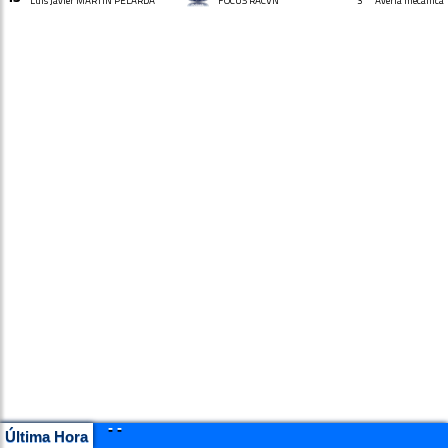
Luis Javier MARTIN PELARDA
FOCUS RACVN
3
Avería mecánica
- -
Última Hora