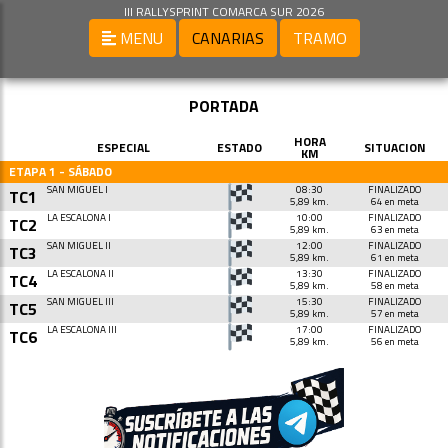
III RALLYSPRINT COMARCA SUR 2026
MENU
CANARIAS
TRAMO
PORTADA
HORA
ESPECIAL
ESTADO
SITUACION
KM
ETAPA 1 - SÁBADO
SAN MIGUEL I
08:30
FINALIZADO
TC1
5,89 km.
64 en meta
LA ESCALONA I
10:00
FINALIZADO
TC2
5,89 km.
63 en meta
SAN MIGUEL II
12:00
FINALIZADO
TC3
5,89 km.
61 en meta
LA ESCALONA II
13:30
FINALIZADO
TC4
5,89 km.
58 en meta
SAN MIGUEL III
15:30
FINALIZADO
TC5
5,89 km.
57 en meta
LA ESCALONA III
17:00
FINALIZADO
TC6
5,89 km.
56 en meta